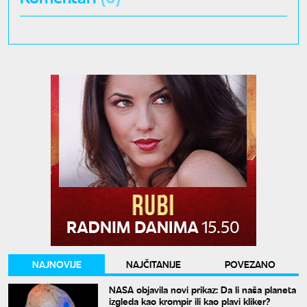
NAJNOVIJE
NAJČITANIJE
POVEZANO
NASA objavila novi prikaz: Da li naša planeta
izgleda kao krompir ili kao plavi kliker?