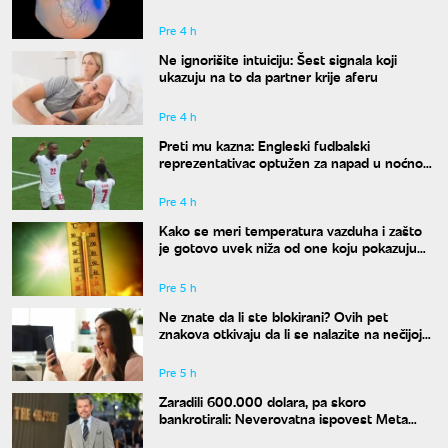
Pre 4 h
Ne ignorišite intuiciju: Šest signala koji
ukazuju na to da partner krije aferu
Pre 4 h
Preti mu kazna: Engleski fudbalski
reprezentativac optužen za napad u noćnom
klubu
Pre 4 h
Kako se meri temperatura vazduha i zašto
je gotovo uvek niža od one koju pokazuju
naši termometri
Pre 5 h
Ne znate da li ste blokirani? Ovih pet
znakova otkivaju da li se nalazite na nečijoj
"crnoj listi"
Pre 5 h
Zaradili 600.000 dolara, pa skoro
bankrotirali: Neverovatna ispovest Meta
Dejmona o paklu kroz koji je prošao