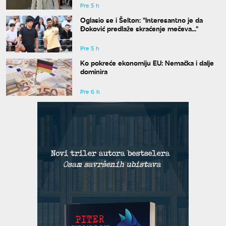
Pre 5 h
Oglasio se i Šelton: "Interesantno je da
Đoković predlaže skraćenje mečeva..."
Pre 5 h
Ko pokreće ekonomiju EU: Nemačka i dalje
dominira
Pre 6 h