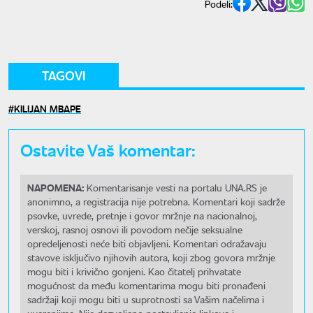
Podeli:
TAGOVI
KILIJAN MBAPE
Ostavite Vaš komentar:
NAPOMENA:
Komentarisanje vesti na portalu UNA.RS je
anonimno, a registracija nije potrebna. Komentari koji sadrže
psovke, uvrede, pretnje i govor mržnje na nacionalnoj,
verskoj, rasnoj osnovi ili povodom nečije seksualne
opredeljenosti neće biti objavljeni. Komentari odražavaju
stavove isključivo njihovih autora, koji zbog govora mržnje
mogu biti i krivično gonjeni. Kao čitatelj prihvatate
mogućnost da među komentarima mogu biti pronađeni
sadržaji koji mogu biti u suprotnosti sa Vašim načelima i