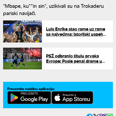
"Mbape, ku**in sin", uzikivali su na Trokaderu
pariski navijači.
Luis Enrike stao rame uz rame
sa najvećima: Istorijski uspeh
trenera PSŽ-a
PSŽ odbranio titulu prvaka
Evrope: Posle penal drame u
Budimpešti srušili Arsenal
Preuzmite mobilnu aplikaciju: