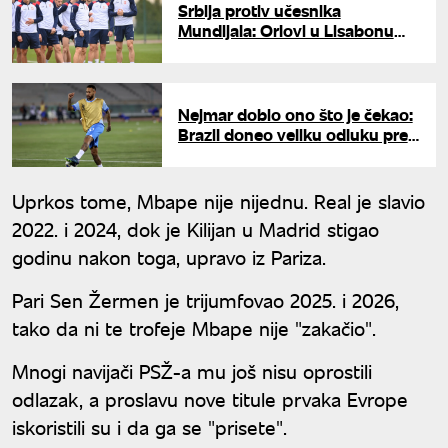
Srbija protiv učesnika
Mundijala: Orlovi u Lisabonu
igraju prvi test u novom ciklusu
Nejmar dobio ono što je čekao:
Brazil doneo veliku odluku pred
Mundijal
Uprkos tome, Mbape nije nijednu. Real je slavio
2022. i 2024, dok je Kilijan u Madrid stigao
godinu nakon toga, upravo iz Pariza.
Pari Sen Žermen je trijumfovao 2025. i 2026,
tako da ni te trofeje Mbape nije "zakačio".
Mnogi navijači PSŽ-a mu još nisu oprostili
odlazak, a proslavu nove titule prvaka Evrope
iskoristili su i da ga se "prisete".