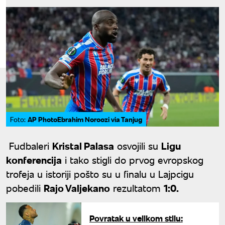
AP PhotoEbrahim Noroozi via Tanjug
Foto:
Fudbaleri
Kristal Palasa
osvojili su
Ligu
konferencija
i tako stigli do prvog evropskog
trofeja u istoriji pošto su u finalu u Lajpcigu
pobedili
Rajo Valjekano
rezultatom
1:0.
Povratak u velikom stilu: