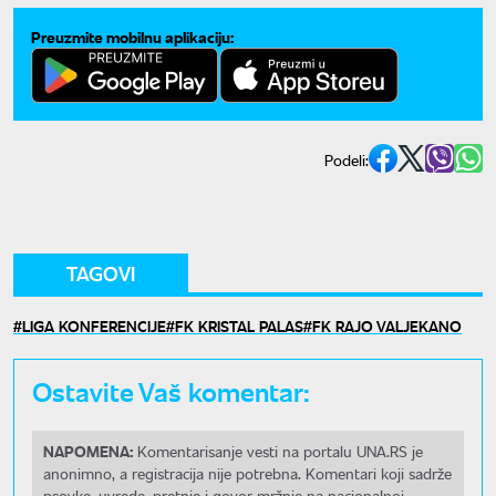
Preuzmite mobilnu aplikaciju:
Podeli:
TAGOVI
LIGA KONFERENCIJE
FK KRISTAL PALAS
FK RAJO VALJEKANO
Ostavite Vaš komentar:
NAPOMENA:
Komentarisanje vesti na portalu UNA.RS je
anonimno, a registracija nije potrebna. Komentari koji sadrže
psovke, uvrede, pretnje i govor mržnje na nacionalnoj,