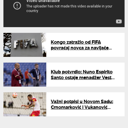
Kongo zatražio od FIFA
povraćaj novca za navijače
zbog zabrane ulaska u SAD
Klub potvrdio: Nuno Espirito
Santo ostaje menadžer Vest
Hema
Važni potpisi u Novom Sadu:
Crnomarković i Vukanović
produžili ugovore sa
Vojvodinom