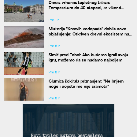
Danas vrhunac toplotnog talasa:
Temperatura do 40 stepeni, za vikend
konačno stiže osveženje
Pre 1 h
Misterija "Krvavih vodopada" dobila novo
objašnjenje: Otkriven drevni ekosistem na
Antarktiku
Pre 8 h
Simić pred Tobol: Ako budemo igrali svoju
igru, možemo da se nadamo najboljem
Pre 8 h
Glumica šokirala priznanjem: "Ne brijem
noge i uopšte me nije sramota"
Pre 8 h