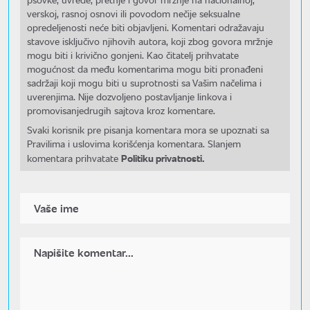
verskoj, rasnoj osnovi ili povodom nečije seksualne
opredeljenosti neće biti objavljeni. Komentari odražavaju
stavove isključivo njihovih autora, koji zbog govora mržnje
mogu biti i krivično gonjeni. Kao čitatelj prihvatate
mogućnost da među komentarima mogu biti pronađeni
sadržaji koji mogu biti u suprotnosti sa Vašim načelima i
uverenjima. Nije dozvoljeno postavljanje linkova i
promovisanjedrugih sajtova kroz komentare.
Svaki korisnik pre pisanja komentara mora se upoznati sa
Pravilima i uslovima korišćenja komentara. Slanjem
Politiku privatnosti.
komentara prihvatate