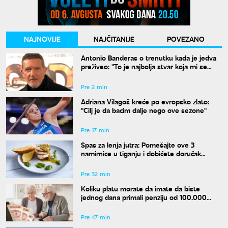
NAJNOVIJE
NAJČITANIJE
POVEZANO
Antonio Banderas o trenutku kada je jedva
preživeo: "To je najbolja stvar koja mi se
desila"
Pre 2 min
Adriana Vilagoš kreće po evropsko zlato:
"Cilj je da bacim dalje nego ove sezone"
Pre 17 min
Spas za lenja jutra: Pomešajte ove 3
namirnice u tiganju i dobićete doručak
dostojan najboljeg restorana
Pre 32 min
Koliku platu morate da imate da biste
jednog dana primali penziju od 100.000
dinara?
Pre 47 min