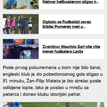
Nejmar helikopterom stigao na
okupljanje reprezentacije
Oglasio se Fudbalski savez
Srbije: Pomeren meč u
Lisabonu
Zvanično: Mauricio Sari nije više
trener fudbalera Lacija
Posle prvog poluvremena u kom nije bilo šansi,
engleski klub je do pobedonosnog gola stigao u
51. minutu, Žan-Filip Mateta je bio strelac posle
odbijene lopte, lako je poslao u mrežu sa
peterca i doneo klubu istorijski pehar.