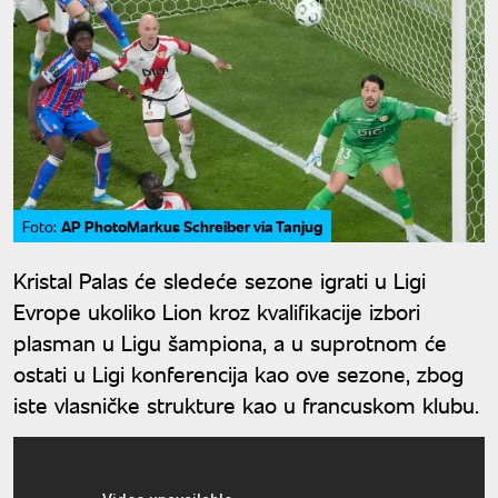
AP PhotoMarkus Schreiber via Tanjug
Foto:
Kristal Palas će sledeće sezone igrati u Ligi
Evrope ukoliko Lion kroz kvalifikacije izbori
plasman u Ligu šampiona, a u suprotnom će
ostati u Ligi konferencija kao ove sezone, zbog
iste vlasničke strukture kao u francuskom klubu.