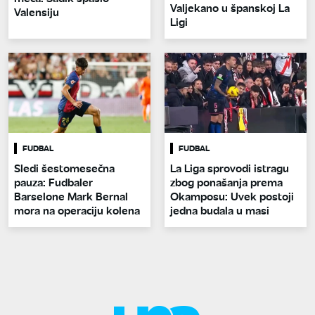
Valjekano u španskoj La
Valensiju
Ligi
FUDBAL
FUDBAL
Sledi šestomesečna
La Liga sprovodi istragu
pauza: Fudbaler
zbog ponašanja prema
Barselone Mark Bernal
Okamposu: Uvek postoji
mora na operaciju kolena
jedna budala u masi