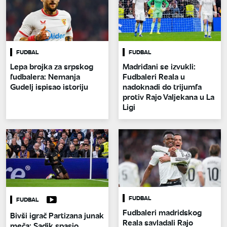
FUDBAL
FUDBAL
Lepa brojka za srpskog
Madriđani se izvukli:
fudbalera: Nemanja
Fudbaleri Reala u
Gudelj ispisao istoriju
nadoknadi do trijumfa
protiv Rajo Valjekana u La
Ligi
FUDBAL
FUDBAL
Fudbaleri madridskog
Bivši igrač Partizana junak
Reala savladali Rajo
meča: Sadik spasio