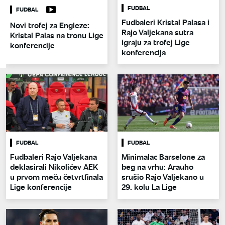
FUDBAL
FUDBAL
Fudbaleri Kristal Palasa i
Novi trofej za Engleze:
Rajo Valjekana sutra
Kristal Palas na tronu Lige
igraju za trofej Lige
konferencije
konferencija
FUDBAL
FUDBAL
Fudbaleri Rajo Valjekana
Minimalac Barselone za
deklasirali Nikolićev AEK
beg na vrhu: Arauho
u prvom meču četvrtfinala
srušio Rajo Valjekano u
Lige konferencije
29. kolu La Lige