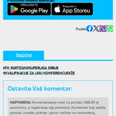
Preuzmite mobilnu aplikaciju:
Podeli:
TAGOVI
FK PARTIZAN
SUPERLIGA SRBIJE
KVALIFIKACIJE ZA LIGU KONFERENCIJE
ŽE
Ostavite Vaš komentar:
NAPOMENA:
Komentarisanje vesti na portalu UNA.RS je
anonimno, a registracija nije potrebna. Komentari koji sadrže
psovke, uvrede, pretnje i govor mržnje na nacionalnoj,