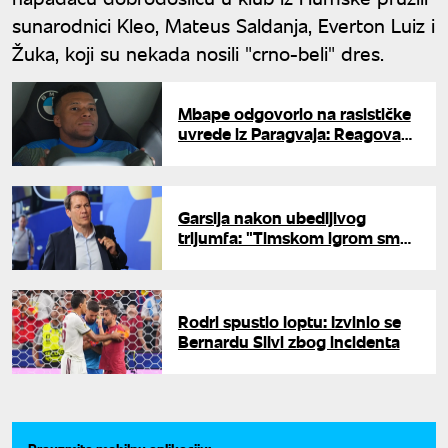
sunarodnici Kleo, Mateus Saldanja, Everton Luiz i
Žuka, koji su nekada nosili "crno-beli" dres.
Mbape odgovorio na rasističke
uvrede iz Paragvaja: Reagovao i
Fudbalski savez Francuske
Garsija nakon ubedljivog
trijumfa: "Timskom igrom smo
došli do pobede"
Rodri spustio loptu: Izvinio se
Bernardu Silvi zbog incidenta