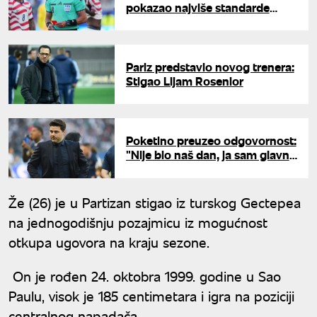
pokazao najviše standarde
profesionalizma
Pariz predstavio novog trenera:
Stigao Lijam Rosenior
Poketino preuzeo odgovornost:
"Nije bio naš dan, ja sam glavni
krivac za poraz od Belgije"
Že (26) je u Partizan stigao iz turskog Gectepea
na jednogodišnju pozajmicu iz mogućnost
otkupa ugovora na kraju sezone.
On je rođen 24. oktobra 1999. godine u Sao
Paulu, visok je 185 centimetara i igra na poziciji
centralnog napadača.