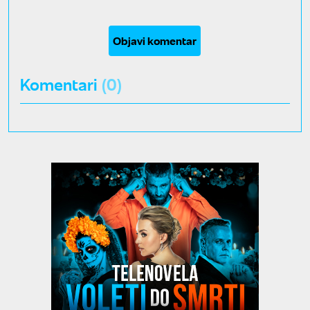
Objavi komentar
Komentari
(0)