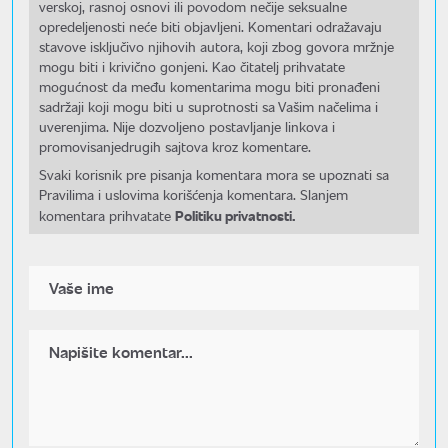
verskoj, rasnoj osnovi ili povodom nečije seksualne
opredeljenosti neće biti objavljeni. Komentari odražavaju
stavove isključivo njihovih autora, koji zbog govora mržnje
mogu biti i krivično gonjeni. Kao čitatelj prihvatate
mogućnost da među komentarima mogu biti pronađeni
sadržaji koji mogu biti u suprotnosti sa Vašim načelima i
uverenjima. Nije dozvoljeno postavljanje linkova i
promovisanjedrugih sajtova kroz komentare.
Svaki korisnik pre pisanja komentara mora se upoznati sa
Pravilima i uslovima korišćenja komentara. Slanjem
Politiku privatnosti.
komentara prihvatate