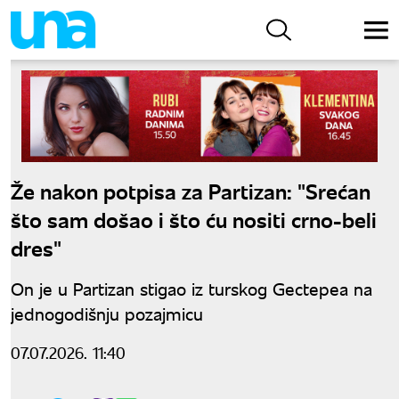
Že nakon potpisa za Partizan: "Srećan
što sam došao i što ću nositi crno-beli
dres"
On je u Partizan stigao iz turskog Gectepea na
jednogodišnju pozajmicu
07.07.2026. 11:40