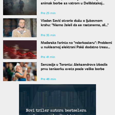
snimak borbe sa vatrom u Deliblatskoj
peščari
Pre 25 min
Vladan Savić otvorio dušu o ljubavnom
krahu: "Nismo želeli da se rastanemo, ali..."
Pre 35 min
Mađarska forinta na "rolerkosteru": Problemi
u nuklearnoj elektrani Pakš dodatno tresu
valutu
Pre 41 min
Senzacija u Torontu: Aleksandrova izbacila
prvu teniserku sveta posle velike borbe
Pre 48 min