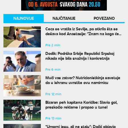
NAJNOVIJE
NAJČITANIJE
POVEZANO
Ceca se vratila iz Sevilje, pa otkrila šta se
dešava kod Anastasije: "Znam na koga će
Ilijan da liči"
Pre 2 min
Dodik: Podrška Srbije Republici Srpskoj
nikada nije bila snažnija i konkretnija
Pre 6 min
Muči vas zatvor? Nutricionistkinja savetuje
da u ishranu uvrstite ovu namirnicu
Pre 12 min
Bizaran peh kapitena Korićibe: Slavio gol,
preskočio reklame i propao u tunel
Pre 13 min
"Umorni jesu, ali ne staju": Dačić objavio