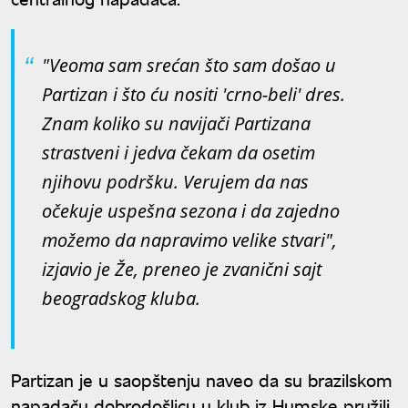
"Veoma sam srećan što sam došao u
Partizan i što ću nositi 'crno-beli' dres.
Znam koliko su navijači Partizana
strastveni i jedva čekam da osetim
njihovu podršku. Verujem da nas
očekuje uspešna sezona i da zajedno
možemo da napravimo velike stvari",
izjavio je Že, preneo je zvanični sajt
beogradskog kluba.
Partizan je u saopštenju naveo da su brazilskom
napadaču dobrodošlicu u klub iz Humske pružili