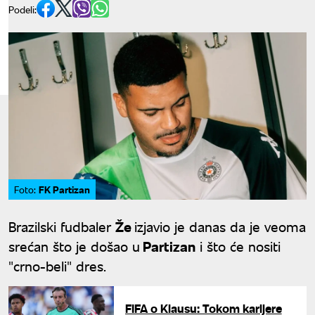
Podeli:
FK Partizan
Foto:
Brazilski fudbaler
Že
izjavio je danas da je veoma
srećan što je došao u
Partizan
i što će nositi
"crno-beli" dres.
FIFA o Klausu: Tokom karijere