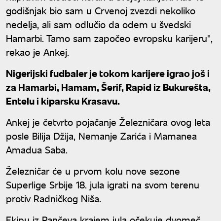
godišnjak bio sam u Crvenoj zvezdi nekoliko
nedelja, ali sam odlučio da odem u švedski
Hamarbi. Tamo sam započeo evropsku karijeru",
rekao je Ankej.
Nigerijski fudbaler je tokom karijere igrao još i
za Hamarbi, Hamam, Šerif, Rapid iz Bukurešta,
Entelu i kiparsku Krasavu.
Ankej je četvrto pojačanje Železničara ovog leta
posle Bilija Džija, Nemanje Zarića i Mamanea
Amadua Saba.
Železničar će u prvom kolu nove sezone
Superlige Srbije 18. jula igrati na svom terenu
protiv Radničkog Niša.
Ekipu iz Pančeva krajem jula očekuje dvomeč