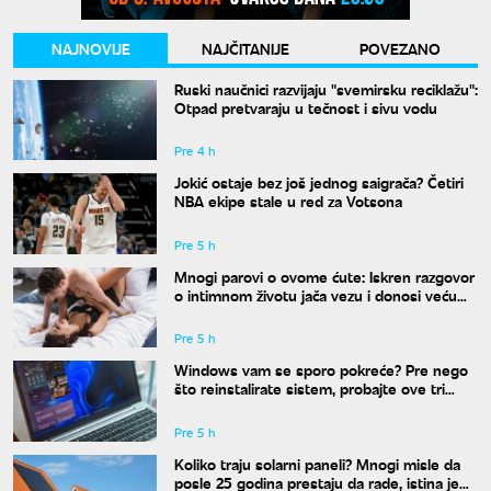
NAJNOVIJE
NAJČITANIJE
POVEZANO
Ruski naučnici razvijaju "svemirsku reciklažu":
Otpad pretvaraju u tečnost i sivu vodu
Pre 4 h
Jokić ostaje bez još jednog saigrača? Četiri
NBA ekipe stale u red za Votsona
Pre 5 h
Mnogi parovi o ovome ćute: Iskren razgovor
o intimnom životu jača vezu i donosi veću
bliskost
Pre 5 h
Windows vam se sporo pokreće? Pre nego
što reinstalirate sistem, probajte ove tri
komande
Pre 5 h
Koliko traju solarni paneli? Mnogi misle da
posle 25 godina prestaju da rade, istina je