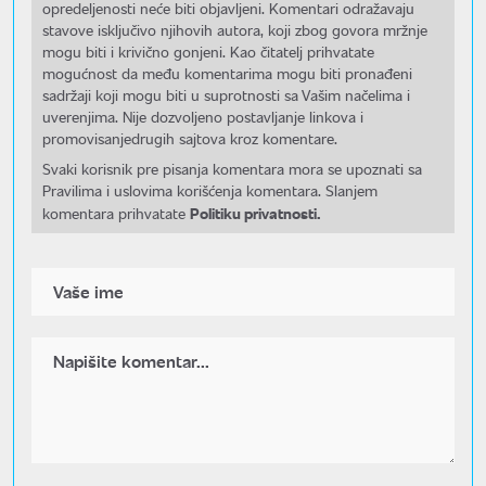
opredeljenosti neće biti objavljeni. Komentari odražavaju
stavove isključivo njihovih autora, koji zbog govora mržnje
mogu biti i krivično gonjeni. Kao čitatelj prihvatate
mogućnost da među komentarima mogu biti pronađeni
sadržaji koji mogu biti u suprotnosti sa Vašim načelima i
uverenjima. Nije dozvoljeno postavljanje linkova i
promovisanjedrugih sajtova kroz komentare.
Svaki korisnik pre pisanja komentara mora se upoznati sa
Pravilima i uslovima korišćenja komentara. Slanjem
Politiku privatnosti.
komentara prihvatate