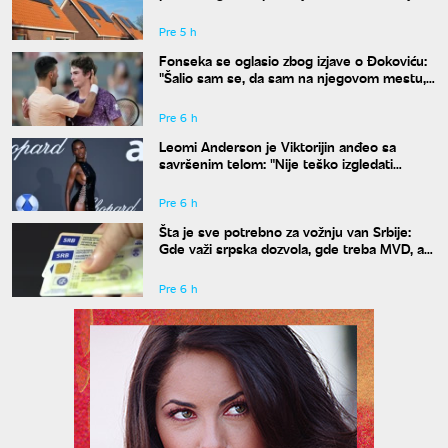
drugačija
Pre 5 h
Fonseka se oglasio zbog izjave o Đokoviću:
"Šalio sam se, da sam na njegovom mestu,
uradio bih isto"
Pre 6 h
Leomi Anderson je Viktorijin anđeo sa
savršenim telom: "Nije teško izgledati
dobro"
Pre 6 h
Šta je sve potrebno za vožnju van Srbije:
Gde važi srpska dozvola, gde treba MVD, a
gde zelena karta
Pre 6 h