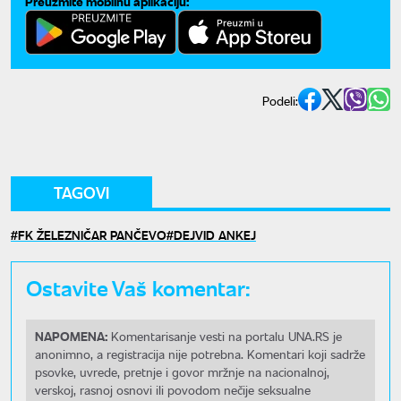
Preuzmite mobilnu aplikaciju:
Podeli:
TAGOVI
FK ŽELEZNIČAR PANČEVO
DEJVID ANKEJ
Ostavite Vaš komentar:
NAPOMENA:
Komentarisanje vesti na portalu UNA.RS je
anonimno, a registracija nije potrebna. Komentari koji sadrže
psovke, uvrede, pretnje i govor mržnje na nacionalnoj,
verskoj, rasnoj osnovi ili povodom nečije seksualne