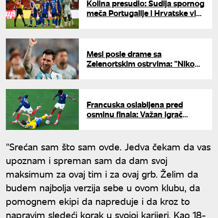
Kolina presudio: Sudija spornog
meča Portugalije i Hrvatske više
neće suditi na Mundijalu
Mesi posle drame sa
Zelenortskim ostrvima: "Niko
nam neće ništa pokloniti"
Francuska oslabljena pred
osminu finala: Važan igrač
propušta duel sa Paragvajem
"Srećan sam što sam ovde. Jedva čekam da vas
upoznam i spreman sam da dam svoj
maksimum za ovaj tim i za ovaj grb. Želim da
budem najbolja verzija sebe u ovom klubu, da
pomognem ekipi da napreduje i da kroz to
napravim sledeći korak u svojoj karijeri. Kao 18-