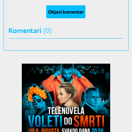
Objavi komentar
Komentari
(0)