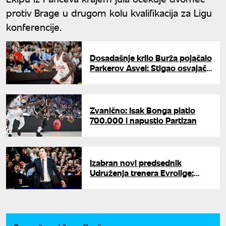
protiv Brage u drugom kolu kvalifikacija za Ligu
konferencije.
Dosadašnje krilo Burža pojačalo
Parkerov Asvel: Stigao osvajač
Evrokupa
Zvanično: Isak Bonga platio
700.000 i napustio Partizan
Izabran novi predsednik
Udruženja trenera Evrolige:
Paskval zamenio Itudisa