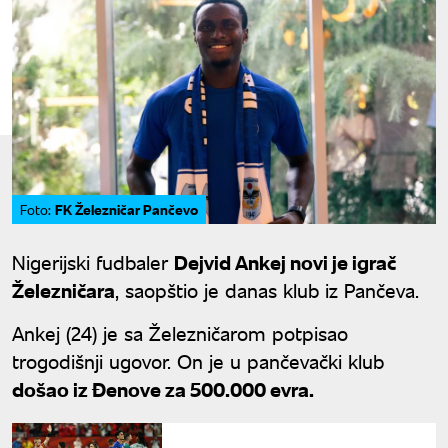
FK Železničar Pančevo
Foto:
Nigerijski fudbaler
Dejvid Ankej novi je igrač
Železničara
, saopštio je danas klub iz Pančeva.
Ankej (24) je sa Železničarom potpisao
trogodišnji ugovor. On je u pančevački klub
došao iz Đenove za 500.000 evra.