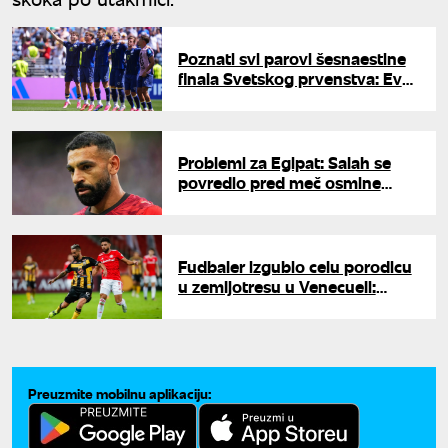
Poznati svi parovi šesnaestine
finala Svetskog prvenstva: Evo
kad igraju komšije
Problemi za Egipat: Salah se
povredio pred meč osmine
finala Mundijala
Fudbaler izgubio celu porodicu
u zemljotresu u Venecueli:
Danima kopao ruševine,
sačekale ga užasne vesti
Preuzmite mobilnu aplikaciju: