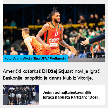
Arena Akcji / Sipa USA / Profimedia
Foto:
Američki košarkaš
Di Džej Stjuart
novi je igrač
Baskonije, saopštio je danas klub iz Vitorije.
Jedan od najtalentovanijih
igrača napušta Partizan: "Došlo
je vreme za neka nova
iskustva"