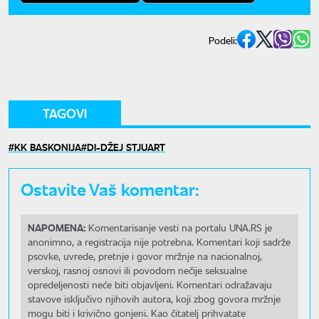
Podeli:
TAGOVI
KK BASKONIJA
DI-DŽEJ STJUART
Ostavite Vaš komentar:
NAPOMENA:
Komentarisanje vesti na portalu UNA.RS je
anonimno, a registracija nije potrebna. Komentari koji sadrže
psovke, uvrede, pretnje i govor mržnje na nacionalnoj,
verskoj, rasnoj osnovi ili povodom nečije seksualne
opredeljenosti neće biti objavljeni. Komentari odražavaju
stavove isključivo njihovih autora, koji zbog govora mržnje
mogu biti i krivično gonjeni. Kao čitatelj prihvatate