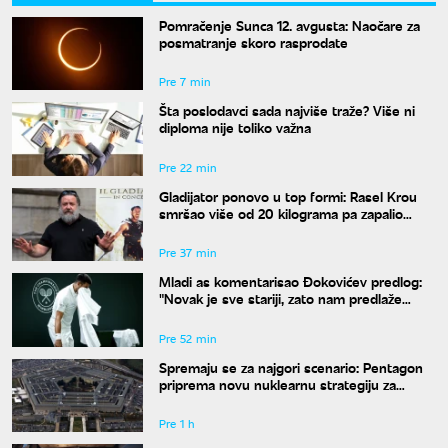
Pomračenje Sunca 12. avgusta: Naočare za
posmatranje skoro rasprodate
Pre 7 min
Šta poslodavci sada najviše traže? Više ni
diploma nije toliko važna
Pre 22 min
Gladijator ponovo u top formi: Rasel Krou
smršao više od 20 kilograma pa zapalio
društvene mreže novim izgledom
Pre 37 min
Mladi as komentarisao Đokovićev predlog:
"Novak je sve stariji, zato nam predlaže
kraće mečeve"
Pre 52 min
Spremaju se za najgori scenario: Pentagon
priprema novu nuklearnu strategiju za
eventualni sukob sa Rusijom i Kinom
Pre 1 h