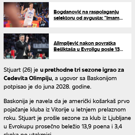
Bogdanović na raspolaganju
selektoru od avgusta: "Imam
posebnu emociju za Srbiju"
Alimpijević nakon povratka
Bešiktaša u Evroligu posle 13
godina: "San je postao
stvarnost"
Stjuart (26) je
u prethodne tri sezone igrao za
Cedevita Olimpiju
, a ugovor sa Baskonijom
potpisao je do juna 2028. godine.
Baskonija je navela da je američki košarkaš prvo
pojačanje kluba iz Vitorije u letnjem prelaznom
roku. Stjuart je prošle sezone za klub iz Ljubljane
u Evrokupu prosečno beležio 13,9 poena i 3,4
skoka po utakmici.