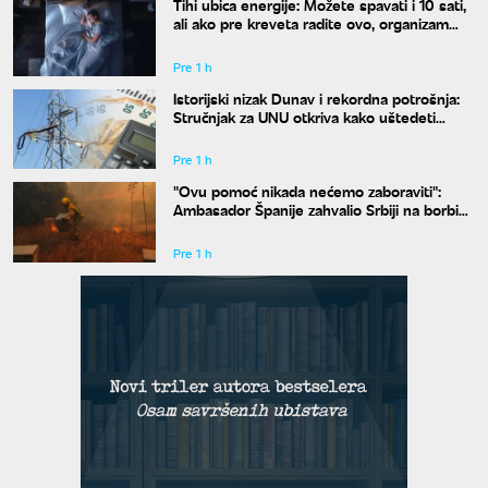
Tihi ubica energije: Možete spavati i 10 sati,
ali ako pre kreveta radite ovo, organizam
vam se neće oporaviti
Pre 1 h
Istorijski nizak Dunav i rekordna potrošnja:
Stručnjak za UNU otkriva kako uštedeti
struju
Pre 1 h
"Ovu pomoć nikada nećemo zaboraviti":
Ambasador Španije zahvalio Srbiji na borbi
protiv požara
Pre 1 h