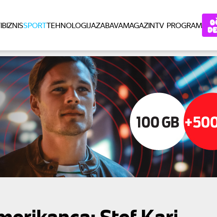
I
BIZNIS
SPORT
TEHNOLOGIJA
ZABAVA
MAGAZIN
TV PROGRAM
Amerikanca: Stef Kari