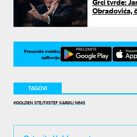
Grci tvrde: J
Obradovića, č
Preuzmite mobilnu
aplikaciju:
TAGOVI
GOLDEN STEJT
STEF KARI
LI NING