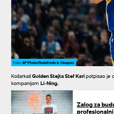
AP Photo/Godofredo A. Vásquez
Foto:
Košarkaš
Golden Stejta Stef Kari
potpisao je 
kompanijom
Li-Ning.
Zalog za budu
profesionaln