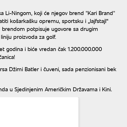
r sa Li-Ningom, koji će njegov brend "Kari Brand"
atiti košarkašku opremu, sportsku i „lajfstajl“
m brendom potpisuje ugovore sa drugim
iniju proizvoda za golf.
et godina i biće vredan čak 1.200.000.000
čanica!
orsa Džimi Batler i čuveni, sada penzionisani bek
enda u Sjedinjenim Američkim Državama i Kini.