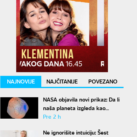
NAJNOVIJE
NAJČITANIJE
POVEZANO
NASA objavila novi prikaz: Da li
naša planeta izgleda kao
krompir ili kao plavi kliker?
Pre 2 h
Ne ignorišite intuiciju: Šest