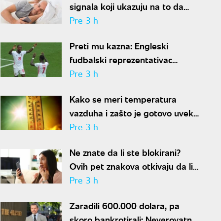
signala koji ukazuju na to da
partner krije aferu
Pre 3 h
Preti mu kazna: Engleski
fudbalski reprezentativac
optužen za napad u noćnom
Pre 3 h
klubu
Kako se meri temperatura
vazduha i zašto je gotovo uvek
niža od one koju pokazuju naši
Pre 3 h
termometri
Ne znate da li ste blokirani?
Ovih pet znakova otkivaju da li
se nalazite na nečijoj "crnoj listi"
Pre 3 h
Zaradili 600.000 dolara, pa
skoro bankrotirali: Neverovatna