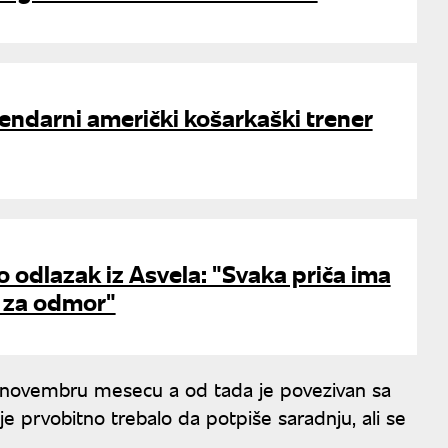
endarni američki košarkaški trener
 odlazak iz Asvela: "Svaka priča ima
e za odmor"
 novembru mesecu a od tada je povezivan sa
e prvobitno trebalo da potpiše saradnju, ali se