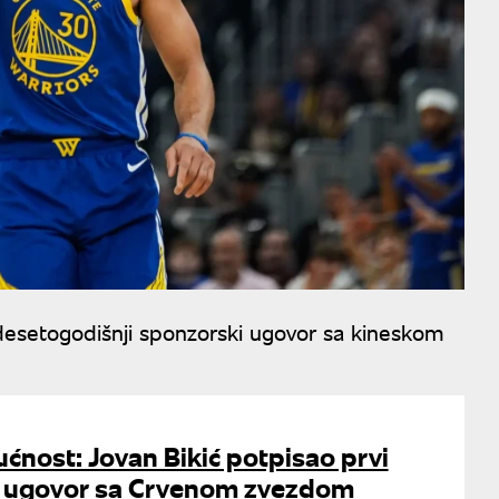
desetogodišnji sponzorski ugovor sa kineskom
ćnost: Jovan Bikić potpisao prvi
i ugovor sa Crvenom zvezdom