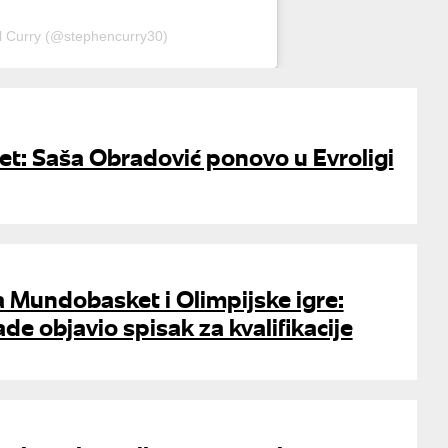
l Curry (@stephencurry30)
t: Saša Obradović ponovo u Evroligi
 Mundobasket i Olimpijske igre:
de objavio spisak za kvalifikacije