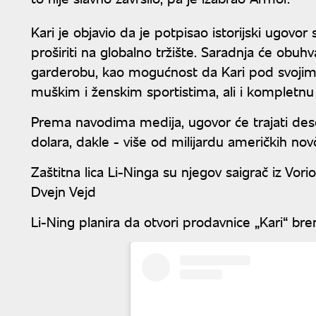
Kari je objavio da je potpisao istorijski ugovo
proširiti na globalno tržište. Saradnja će obuhv
garderobu, kao mogućnost da Kari pod svoji
muškim i ženskim sportistima, ali i kompletnu l
Prema navodima medija, ugovor će trajati des
dolara, dakle - više od milijardu američkih nov
Zaštitna lica Li-Ninga su njegov saigrač iz Vori
Dvejn Vejd
Li-Ning planira da otvori prodavnice „Kari“ br