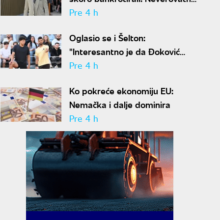
ispovest Meta Dejmona o paklu
Pre 4 h
kroz koji je prošao
Oglasio se i Šelton:
"Interesantno je da Đoković
predlaže skraćenje mečeva..."
Pre 4 h
Ko pokreće ekonomiju EU:
Nemačka i dalje dominira
Pre 4 h