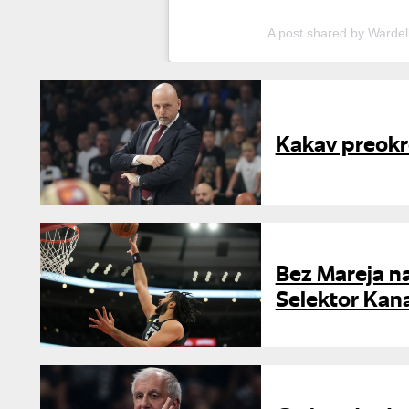
A post shared by Wardel
Kakav preokre
Bez Mareja na
Selektor Kana