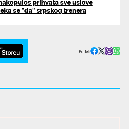
anakopulos prihvata sve uslove
eka se "da" srpskog trenera
Podeli: