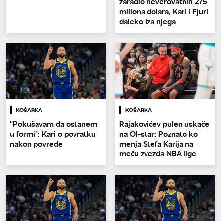
zaradio neverovatnih 275
miliona dolara, Kari i Fjuri
daleko iza njega
KOŠARKA
KOŠARKA
"Pokušavam da ostanem
Rajakovićev pulen uskače
u formi": Kari o povratku
na Ol-star: Poznato ko
nakon povrede
menja Stefa Karija na
meču zvezda NBA lige