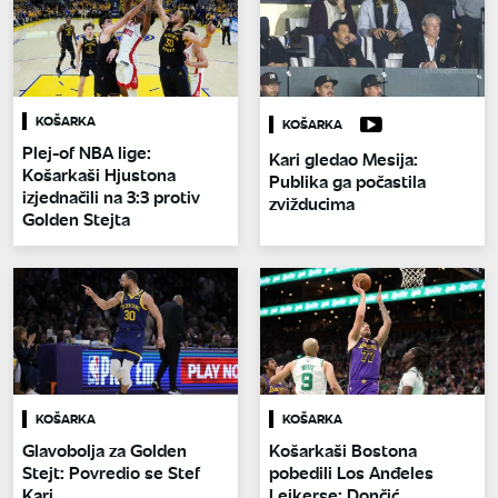
KOŠARKA
KOŠARKA
Plej-of NBA lige:
Kari gledao Mesija:
Košarkaši Hjustona
Publika ga počastila
izjednačili na 3:3 protiv
zvižducima
Golden Stejta
KOŠARKA
KOŠARKA
Glavobolja za Golden
Košarkaši Bostona
Stejt: Povredio se Stef
pobedili Los Anđeles
Kari
Lejkerse: Dončić