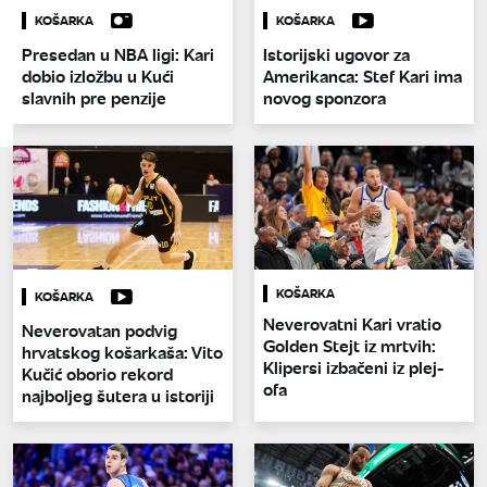
KOŠARKA
KOŠARKA
Presedan u NBA ligi: Kari
Istorijski ugovor za
dobio izložbu u Kući
Amerikanca: Stef Kari ima
slavnih pre penzije
novog sponzora
KOŠARKA
KOŠARKA
Neverovatni Kari vratio
Neverovatan podvig
Golden Stejt iz mrtvih:
hrvatskog košarkaša: Vito
Klipersi izbačeni iz plej-
Kučić oborio rekord
ofa
najboljeg šutera u istoriji