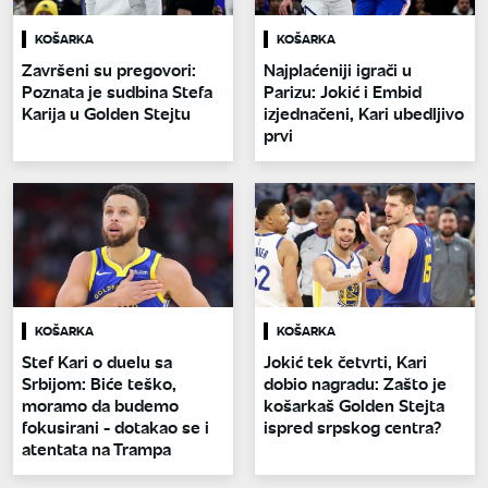
KOŠARKA
KOŠARKA
Završeni su pregovori:
Najplaćeniji igrači u
Poznata je sudbina Stefa
Parizu: Jokić i Embid
Karija u Golden Stejtu
izjednačeni, Kari ubedljivo
prvi
KOŠARKA
KOŠARKA
Stef Kari o duelu sa
Jokić tek četvrti, Kari
Srbijom: Biće teško,
dobio nagradu: Zašto je
moramo da budemo
košarkaš Golden Stejta
fokusirani - dotakao se i
ispred srpskog centra?
atentata na Trampa