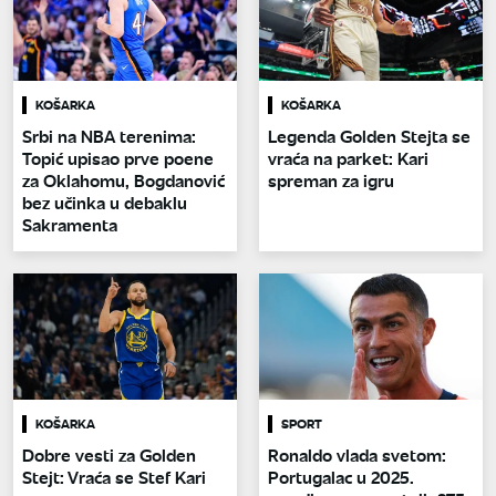
KOŠARKA
KOŠARKA
Srbi na NBA terenima:
Legenda Golden Stejta se
Topić upisao prve poene
vraća na parket: Kari
za Oklahomu, Bogdanović
spreman za igru
bez učinka u debaklu
Sakramenta
KOŠARKA
SPORT
Dobre vesti za Golden
Ronaldo vlada svetom:
Stejt: Vraća se Stef Kari
Portugalac u 2025.