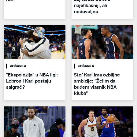
najefikasniji, ali
nedovoljno
KOŠARKA
KOŠARKA
"Ekspolozija" u NBA ligi:
Stef Kari ima ozbiljne
Lebron i Kari postaju
ambicije: "Želim da
saigrači?
budem vlasnik NBA
kluba"