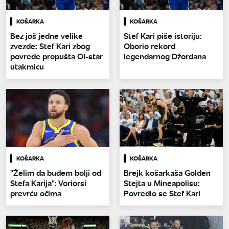
KOŠARKA
KOŠARKA
Bez još jedne velike
Stef Kari piše istoriju:
zvezde: Stef Kari zbog
Oborio rekord
povrede propušta Ol-star
legendarnog Džordana
utakmicu
KOŠARKA
KOŠARKA
"Želim da budem bolji od
Brejk košarkaša Golden
Stefa Karija": Voriorsi
Stejta u Mineapolisu:
prevrću očima
Povredio se Stef Kari