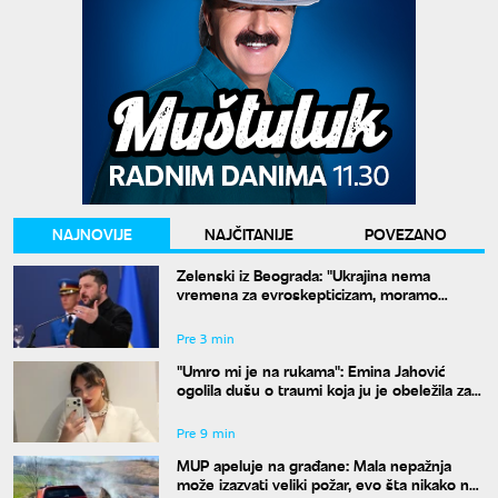
NAJNOVIJE
NAJČITANIJE
POVEZANO
Zelenski iz Beograda: "Ukrajina nema
vremena za evroskepticizam, moramo
postati članica EU"
Pre 3 min
"Umro mi je na rukama": Emina Jahović
ogolila dušu o traumi koja ju je obeležila za
ceo život
Pre 9 min
MUP apeluje na građane: Mala nepažnja
može izazvati veliki požar, evo šta nikako ne