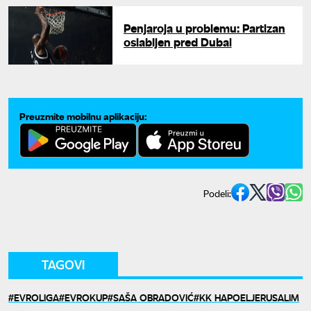
Penjaroja u problemu: Partizan
oslabljen pred Dubai
Preuzmite mobilnu aplikaciju:
Podeli:
TAGOVI
EVROLIGA
EVROKUP
SAŠA OBRADOVIĆ
KK HAPOELJERUSALIM