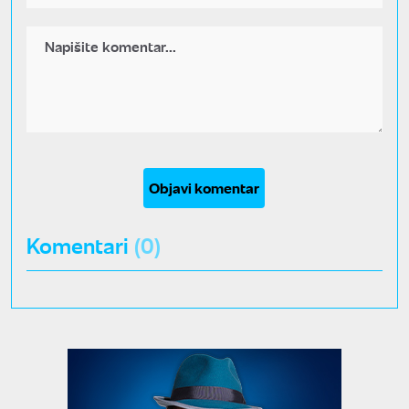
Objavi komentar
Komentari
(0)