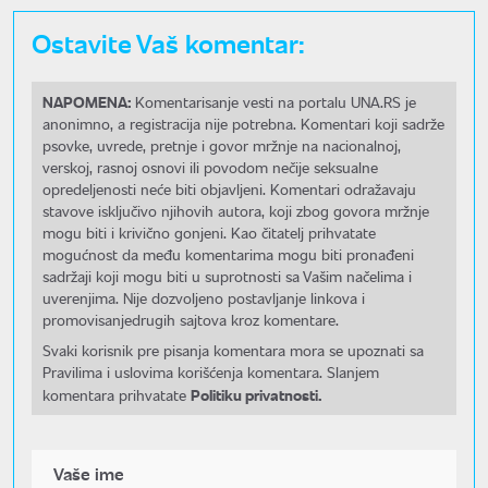
Ostavite Vaš komentar:
NAPOMENA:
Komentarisanje vesti na portalu UNA.RS je
anonimno, a registracija nije potrebna. Komentari koji sadrže
psovke, uvrede, pretnje i govor mržnje na nacionalnoj,
verskoj, rasnoj osnovi ili povodom nečije seksualne
opredeljenosti neće biti objavljeni. Komentari odražavaju
stavove isključivo njihovih autora, koji zbog govora mržnje
mogu biti i krivično gonjeni. Kao čitatelj prihvatate
mogućnost da među komentarima mogu biti pronađeni
sadržaji koji mogu biti u suprotnosti sa Vašim načelima i
uverenjima. Nije dozvoljeno postavljanje linkova i
promovisanjedrugih sajtova kroz komentare.
Svaki korisnik pre pisanja komentara mora se upoznati sa
Pravilima i uslovima korišćenja komentara. Slanjem
Politiku privatnosti.
komentara prihvatate