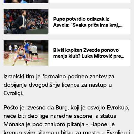
Pupe potvrdio odlazak iz
Asvela: "Svaka priča ima kraj,
vreme je za odmor"
Bivši kapiten Zvezde ponovo
menja klub? Luka Mitrović pred
vratima Galatasaraja
Izraelski tim je formalno podneo zahtev za
dobijanje dvogodišnje licence za nastup u
Evroligi.
Pošto je izvesno da Burg, koji je osvojio Evrokup,
neće biti deo lige naredne sezone, a status
Monaka je pod znakom pitanja - Hapoel je
krenuo svim silama u bitku za mesto u Evroligu i