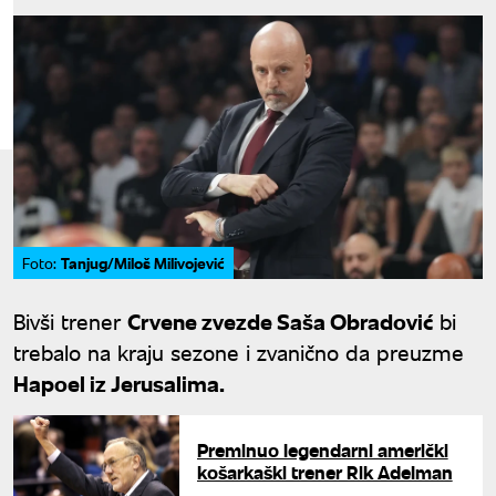
Tanjug/Miloš Milivojević
Foto:
Bivši trener
Crvene zvezde Saša Obradović
bi
trebalo na kraju sezone i zvanično da preuzme
Hapoel iz Jerusalima.
Preminuo legendarni američki
košarkaški trener Rik Adelman