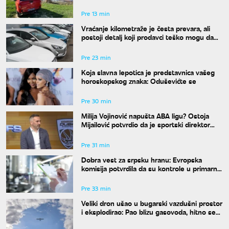
smete raditi
Pre 13 min
Vraćanje kilometraže je česta prevara, ali
postoji detalj koji prodavci teško mogu da
sakriju
Pre 23 min
Koja slavna lepotica je predstavnica vašeg
horoskopskog znaka: Oduševićte se
Pre 30 min
Milija Vojinović napušta ABA ligu? Ostoja
Mijailović potvrdio da je sportski direktor
zatražio odlazak
Pre 31 min
Dobra vest za srpsku hranu: Evropska
komisija potvrdila da su kontrole u primarnoj
proizvodnji usklađene sa standardima EU
Pre 33 min
Veliki dron ušao u bugarski vazdušni prostor
i eksplodirao: Pao blizu gasovoda, hitno se
oglasio Radev