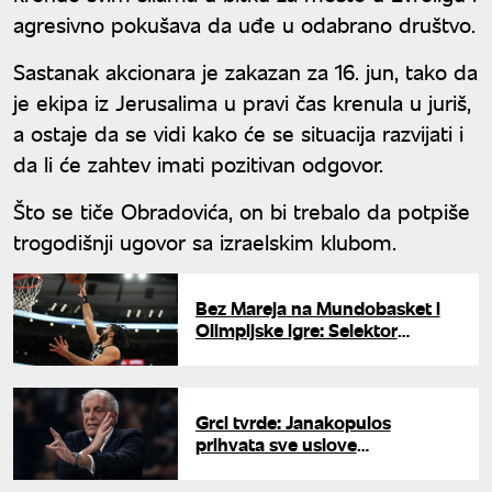
agresivno pokušava da uđe u odabrano društvo.
Sastanak akcionara je zakazan za 16. jun, tako da
je ekipa iz Jerusalima u pravi čas krenula u juriš,
a ostaje da se vidi kako će se situacija razvijati i
da li će zahtev imati pozitivan odgovor.
Što se tiče Obradovića, on bi trebalo da potpiše
trogodišnji ugovor sa izraelskim klubom.
Bez Mareja na Mundobasket i
Olimpijske igre: Selektor
Kanade objavio spisak za
kvalifikacije
Grci tvrde: Janakopulos
prihvata sve uslove
Obradovića, čeka se "da"
srpskog trenera