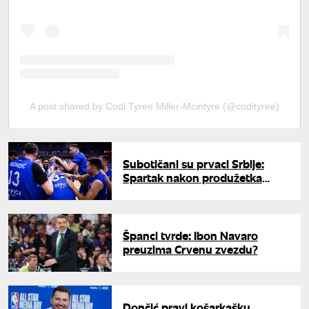
A post shared by Codi Tyree Miller-Mcintyre (@codityree)
Subotičani su prvaci Srbije:
Spartak nakon produžetka
slavio protiv FMP-a u Nišu
Španci tvrde: Ibon Navaro
preuzima Crvenu zvezdu?
Dončić pravi košarkašku