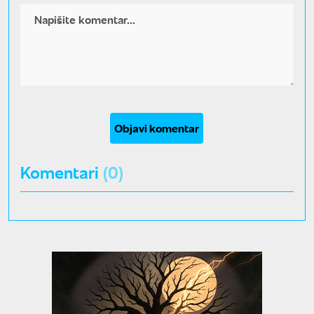
Objavi komentar
Komentari
(0)