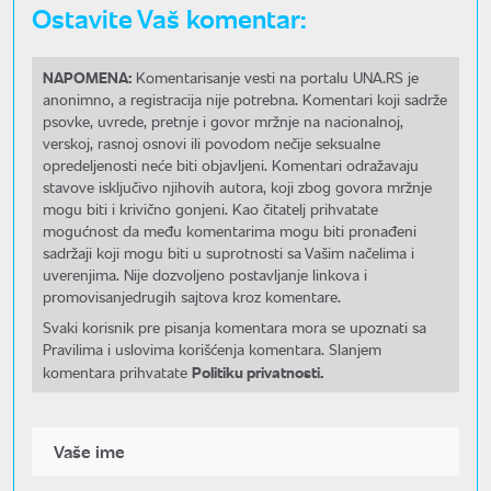
Ostavite Vaš komentar:
NAPOMENA:
Komentarisanje vesti na portalu UNA.RS je
anonimno, a registracija nije potrebna. Komentari koji sadrže
psovke, uvrede, pretnje i govor mržnje na nacionalnoj,
verskoj, rasnoj osnovi ili povodom nečije seksualne
opredeljenosti neće biti objavljeni. Komentari odražavaju
stavove isključivo njihovih autora, koji zbog govora mržnje
mogu biti i krivično gonjeni. Kao čitatelj prihvatate
mogućnost da među komentarima mogu biti pronađeni
sadržaji koji mogu biti u suprotnosti sa Vašim načelima i
uverenjima. Nije dozvoljeno postavljanje linkova i
promovisanjedrugih sajtova kroz komentare.
Svaki korisnik pre pisanja komentara mora se upoznati sa
Pravilima i uslovima korišćenja komentara. Slanjem
Politiku privatnosti.
komentara prihvatate