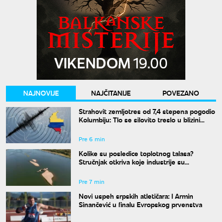
NAJNOVIJE
NAJČITANIJE
POVEZANO
Strahovit zemljotres od 7,4 stepena pogodio
Kolumbiju: Tlo se silovito treslo u blizini
grada Kartago
Pre 6 min
Kolike su posledice toplotnog talasa?
Stručnjak otkriva koje industrije su
najugroženije
Pre 7 min
Novi uspeh srpskih atletičara: I Armin
Sinančević u finalu Evropskog prvenstva