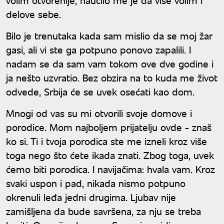
delove sebe.
Bilo je trenutaka kada sam mislio da se moj žar
gasi, ali vi ste ga potpuno ponovo zapalili. I
nadam se da sam vam tokom ove dve godine i
ja nešto uzvratio. Bez obzira na to kuda me život
odvede, Srbija će se uvek osećati kao dom.
Mnogi od vas su mi otvorili svoje domove i
porodice. Mom najboljem prijatelju ovde - znaš
ko si. Ti i tvoja porodica ste me izneli kroz više
toga nego što ćete ikada znati. Zbog toga, uvek
ćemo biti porodica. I navijačima: hvala vam. Kroz
svaki uspon i pad, nikada nismo potpuno
okrenuli leđa jedni drugima. Ljubav nije
zamišljena da bude savršena, za nju se treba