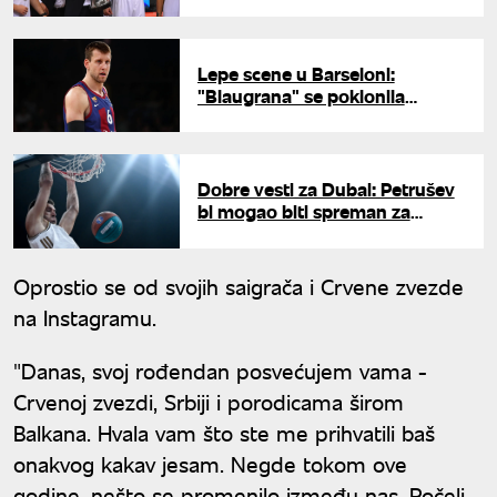
zbog osvajanja šampionske
titule"
Lepe scene u Barseloni:
"Blaugrana" se poklonila
Veselom
Dobre vesti za Dubai: Petrušev
bi mogao biti spreman za
Partizan
Oprostio se od svojih saigrača i Crvene zvezde
na Instagramu.
"Danas, svoj rođendan posvećujem vama -
Crvenoj zvezdi, Srbiji i porodicama širom
Balkana. Hvala vam što ste me prihvatili baš
onakvog kakav jesam. Negde tokom ove
godine, nešto se promenilo između nas. Počeli