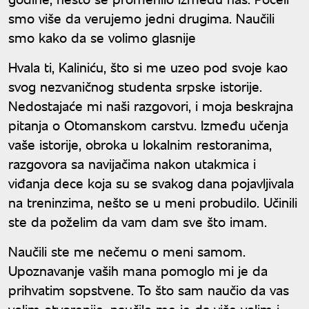
smo više da verujemo jedni drugima. Naučili
smo kako da se volimo glasnije
Hvala ti, Kaliniću, što si me uzeo pod svoje kao
svog nezvaničnog studenta srpske istorije.
Nedostajaće mi naši razgovori, i moja beskrajna
pitanja o Otomanskom carstvu. Između učenja
vaše istorije, obroka u lokalnim restoranima,
razgovora sa navijačima nakon utakmica i
viđanja dece koja su se svakog dana pojavljivala
na treninzima, nešto se u meni probudilo. Učinili
ste da poželim da vam dam sve što imam.
Naučili ste me nečemu o meni samom.
Upoznavanje vaših mana pomoglo mi je da
prihvatim sopstvene. To što sam naučio da vas
volim otvorenije, naučilo me je da više volim i