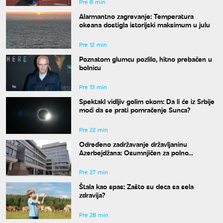
Pre 8 min
Alarmantno zagrevanje: Temperatura
okeana dostigla istorijski maksimum u julu
Pre 12 min
Poznatom glumcu pozlilo, hitno prebačen u
bolnicu
Pre 13 min
Spektakl vidljiv golim okom: Da li će iz Srbije
moći da se prati pomračenje Sunca?
Pre 22 min
Određeno zadržavanje državljaninu
Azerbejdžana: Osumnjičen za polno
uznemiravanje na Zvezdari
Pre 27 min
Štala kao spas: Zašto su deca sa sela
zdravija?
Pre 28 min