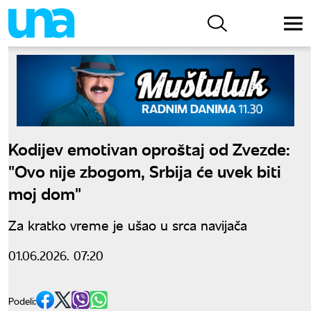
Kodijev emotivan oproštaj od Zvezde:
"Ovo nije zbogom, Srbija će uvek biti
moj dom"
Za kratko vreme je ušao u srca navijača
01.06.2026. 07:20
Podeli: