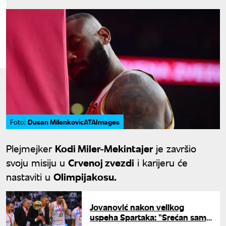
Dusan MilenkovicATAImages
Foto:
Plejmejker
Kodi Miler-Mekintajer
je završio
svoju misiju u
Crvenoj zvezdi
i karijeru će
nastaviti u
Olimpijakosu.
Jovanović nakon velikog
uspeha Spartaka: "Srećan sam