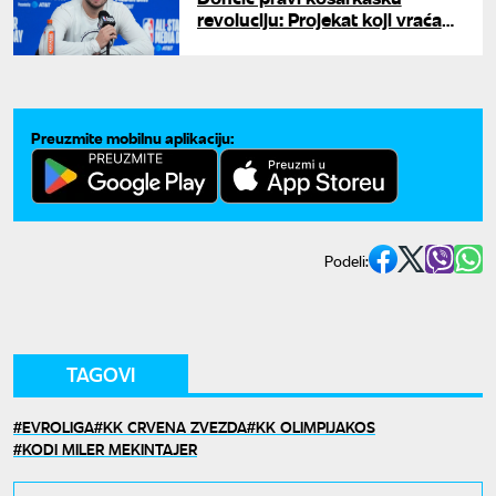
revoluciju: Projekat koji vraća
Rim na mapu evropske košarke
Preuzmite mobilnu aplikaciju:
Podeli:
TAGOVI
EVROLIGA
KK CRVENA ZVEZDA
KK OLIMPIJAKOS
KODI MILER MEKINTAJER