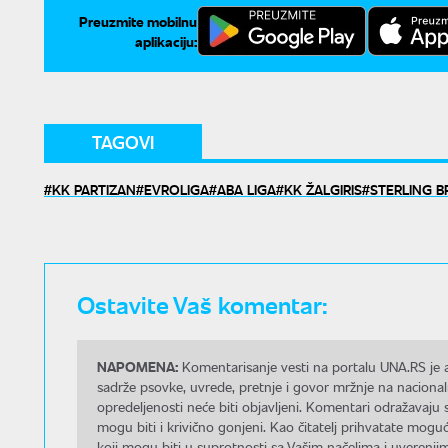
Preuzmite mobilnu
aplikaciju:
TAGOVI
KK PARTIZAN
EVROLIGA
ABA LIGA
KK ŽALGIRIS
STERLING 
Ostavite Vaš komentar:
NAPOMENA:
Komentarisanje vesti na portalu UNA.RS je a
sadrže psovke, uvrede, pretnje i govor mržnje na nacional
opredeljenosti neće biti objavljeni. Komentari odražavaju 
mogu biti i krivično gonjeni. Kao čitatelj prihvatate mo
koji mogu biti u suprotnosti sa Vašim načelima i uverenjim