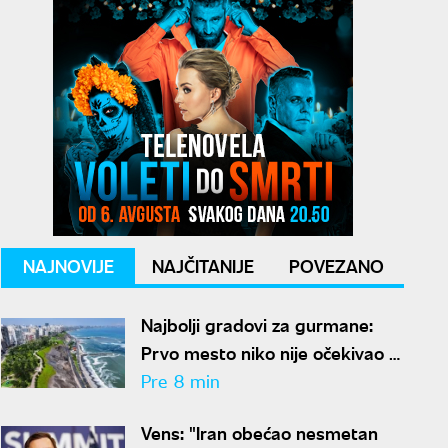
NAJNOVIJE
NAJČITANIJE
POVEZANO
Najbolji gradovi za gurmane:
Prvo mesto niko nije očekivao -
ovde nećete ostati gladni
Pre 8 min
Vens: "Iran obećao nesmetan