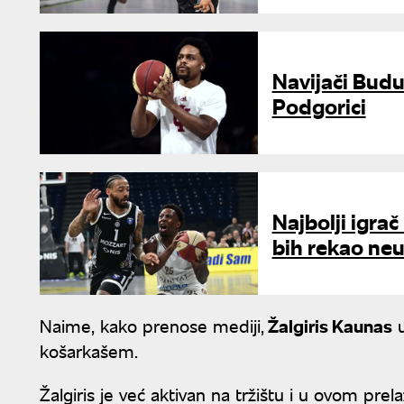
Navijači Budu
Podgorici
Najbolji igrač
bih rekao ne
Naime, kako prenose mediji,
Žalgiris Kaunas
u
košarkašem.
Žalgiris je već aktivan na tržištu i u ovom pre