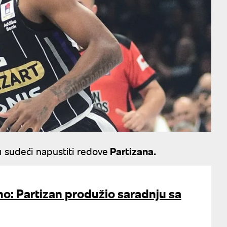
 sudeći napustiti redove
Partizana.
no: Partizan produžio saradnju sa