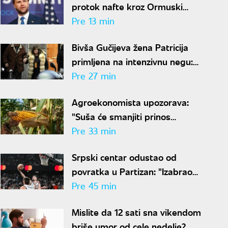
protok nafte kroz Ormuski
moreuz"
Pre 13 min
Bivša Gučijeva žena Patricija
primljena na intenzivnu negu:
Zbog ubistva muža 17 godina
Pre 27 min
bila u zatvoru
Agroekonomista upozorava:
"Suša će smanjiti prinos
kukuruza i do 40 odsto,
Pre 33 min
Vojvodina najviše pogođena"
Srpski centar odustao od
povratka u Partizan: "Izabrao
sam Hapoel zbog Obradovića"
Pre 45 min
Mislite da 12 sati sna vikendom
briše umor od cele nedelje?