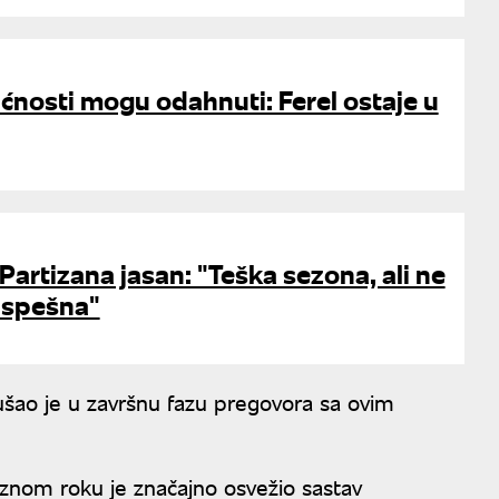
ćnosti mogu odahnuti: Ferel ostaje u
 Partizana jasan: "Teška sezona, ali ne
uspešna"
šao je u završnu fazu pregovora sa ovim
laznom roku je značajno osvežio sastav