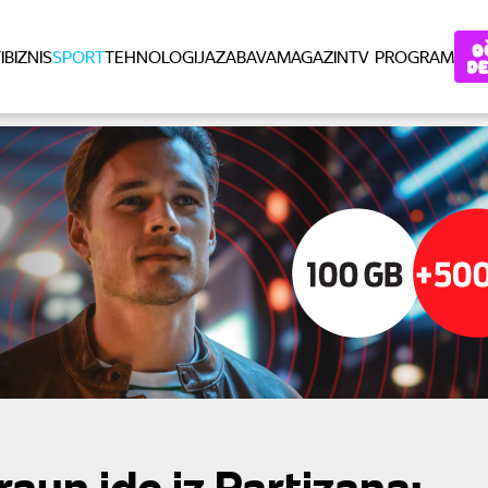
I
BIZNIS
SPORT
TEHNOLOGIJA
ZABAVA
MAGAZIN
TV PROGRAM
aun ide iz Partizana: