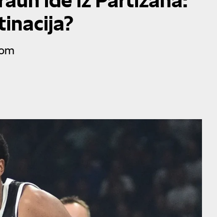
inacija?
lom