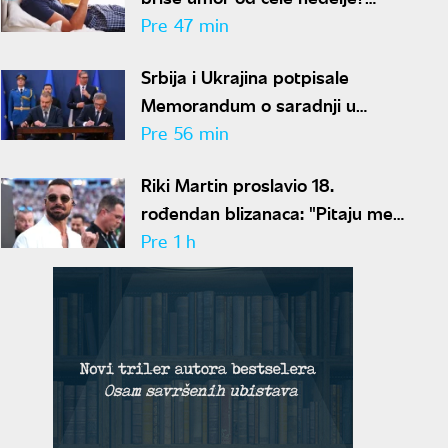
Stručnjaci imaju loše vesti
Pre 47 min
Srbija i Ukrajina potpisale
Memorandum o saradnji u
oblasti zdravlja životinja i
Pre 56 min
bezbednosti hrane
Riki Martin proslavio 18.
rođendan blizanaca: "Pitaju me
zašto imaju dva oca"
Pre 1 h