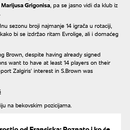
i Marijusa Grigonisa
, pa se jasno vidi da klub iz
.
u sezonu broji najmanje 14 igrača u rotaciji,
 kako bi se izdržao ritam Evrolige, ali i domaćeg
ling Brown, despite having already signed
s want to have at least 14 players on their
port Zalgiris' interest in S.Brown was
6
ju na bekovskim pozicijama.
prostio od Franciska: Poznato i ko će