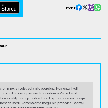
Podeli:
BRAUN
nonimno, a registracija nije potrebna. Komentari koji
noj, verskoj, rasnoj osnovi ili povodom nečije seksualne
stavove isključivo njihovih autora, koji zbog govora mržnje
gućnost da među komentarima mogu biti pronađeni sadržaji
a. Nije dozvoljeno postavljanje linkova i