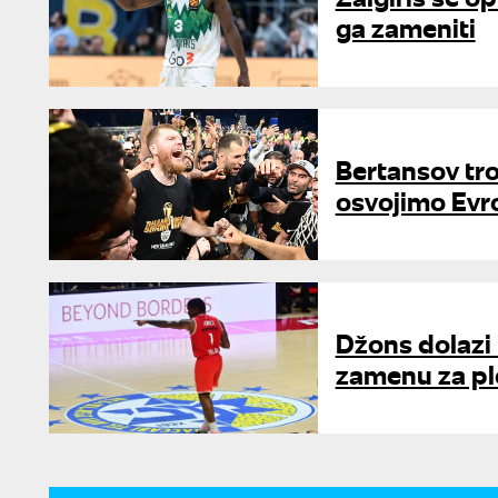
ga zameniti
Bertansov trof
osvojimo Evr
Džons dolazi
zamenu za pl