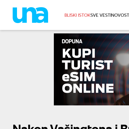
BLISKI ISTOK
SVE VESTI
NOVOST
Nakon Vašingtona i Br