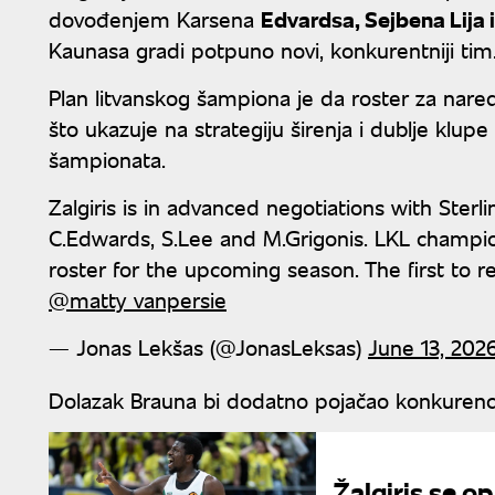
dovođenjem Karsena
Edvardsa, Sejbena Lija 
Kaunasa gradi potpuno novi, konkurentniji tim
Plan litvanskog šampiona je da roster za naredn
što ukazuje na strategiju širenja i dublje klupe
šampionata.
Zalgiris is in advanced negotiations with Ster
C.Edwards, S.Lee and M.Grigonis. LKL champion
roster for the upcoming season. The first to re
@matty_vanpersie
— Jonas Lekšas (@JonasLeksas)
June 13, 202
Dolazak Brauna bi dodatno pojačao konkurenci
Žalgiris se o