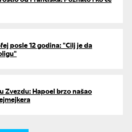
ej posle 12 godina: "Cilj je da
oligu"
 u Zvezdu: Hapoel brzo našao
ejmejkera