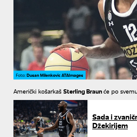
Dusan Milenkovic ATAImages
Foto:
Američki košarkaš
Sterling Braun
će po svemu
Sada i zvanič
Džekirijem