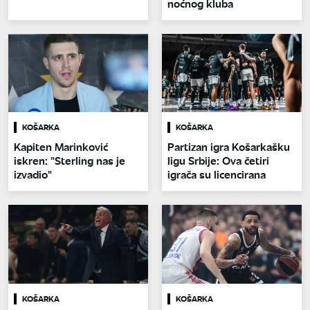
noćnog kluba
KOŠARKA
KOŠARKA
Kapiten Marinković
Partizan igra Košarkašku
iskren: "Sterling nas je
ligu Srbije: Ova četiri
izvadio"
igrača su licencirana
KOŠARKA
KOŠARKA