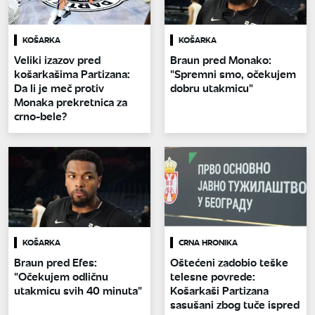
KOŠARKA
KOŠARKA
Veliki izazov pred
Braun pred Monako:
košarkašima Partizana:
"Spremni smo, očekujem
Da li je meč protiv
dobru utakmicu"
Monaka prekretnica za
crno-bele?
KOŠARKA
CRNA HRONIKA
Braun pred Efes:
Oštećeni zadobio teške
"Očekujem odličnu
telesne povrede:
utakmicu svih 40 minuta"
Košarkaši Partizana
sasušani zbog tuče ispred