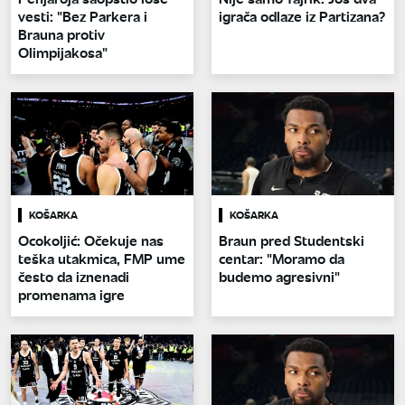
vesti: "Bez Parkera i
igrača odlaze iz Partizana?
Brauna protiv
Olimpijakosa"
KOŠARKA
KOŠARKA
Ocokoljić: Očekuje nas
Braun pred Studentski
teška utakmica, FMP ume
centar: "Moramo da
često da iznenadi
budemo agresivni"
promenama igre