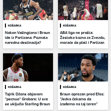
KOŠARKA
KOŠARKA
Nakon Vašingtona i Braun
ABA liga ne prašta:
ide iz Partizana: Poznata
Žestoka kazna za Zvezdu,
naredna destinacija?
moraće da plati i Partizan
KOŠARKA
KOŠARKA
Tajrik Džons objavom
Braun oprezan pred Efes:
"pecnuo" Grobare: U sve
"Jedva čekamo da
se uključio Sterling Braun
izađemo na taj teren"