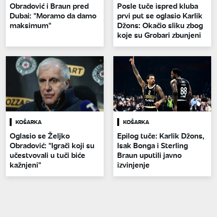
Obradović i Braun pred
Posle tuče ispred kluba
Dubai: "Moramo da damo
prvi put se oglasio Karlik
maksimum"
Džons: Okačio sliku zbog
koje su Grobari zbunjeni
KOŠARKA
KOŠARKA
Oglasio se Željko
Epilog tuče: Karlik Džons,
Obradović: "Igrači koji su
Isak Bonga i Sterling
učestvovali u tuči biće
Braun uputili javno
kažnjeni"
izvinjenje