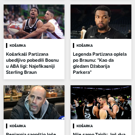
KOŠARKA
KOŠARKA
Košarkaši Partizana
Legenda Partizana oplela
ubedljivo pobedili Bosnu
po Braunu: "Kao da
u ABA ligi: Najefikasniji
gledam Džabarija
Sterling Braun
Parkera"
KOŠARKA
KOŠARKA
Penjaroja saopštio loše
Nije samo Tajrik: Još dva