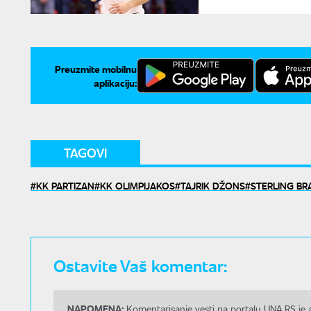
Preuzmite mobilnu
aplikaciju:
TAGOVI
KK PARTIZAN
KK OLIMPIJAKOS
TAJRIK DŽONS
STERLING BR
Ostavite Vaš komentar:
NAPOMENA:
Komentarisanje vesti na portalu UNA.RS je a