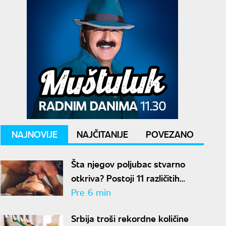
NAJNOVIJE
NAJČITANIJE
POVEZANO
Šta njegov poljubac stvarno
otkriva? Postoji 11 različitih
načina na koji vas ljubi
Pre 6 min
Srbija troši rekordne količine