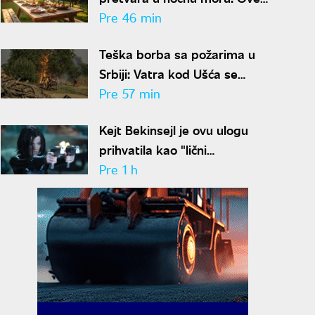
namirnice postaju otrovne na
Pre 46 min
vrućinama
Teška borba sa požarima u
Srbiji: Vatra kod Ušća se
rasplamsava, dobre vesti iz
Pre 57 min
Deliblata
Kejt Bekinsejl je ovu ulogu
prihvatila kao "lični
eksperiment": Promenila joj tok
Pre 1 h
karijere