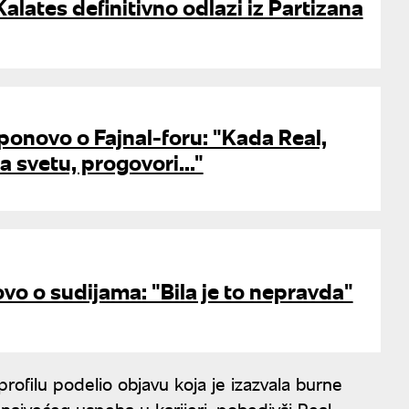
Kalates definitivno odlazi iz Partizana
onovo o Fajnal-foru: "Kada Real,
a svetu, progovori..."
vo o sudijama: "Bila je to nepravda"
ofilu podelio objavu koja je izazvala burne
 najvećeg uspeha u karijeri, pobedivši Real