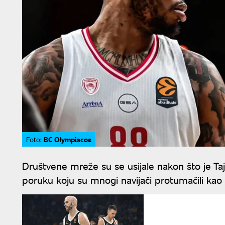
BC Olympiacos
Foto:
Društvene mreže su se usijale nakon što je Tajr
poruku koju su mnogi navijači protumačili kao 