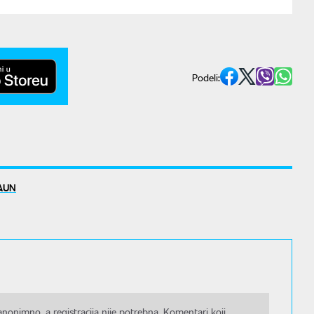
Podeli:
AUN
nonimno, a registracija nije potrebna. Komentari koji