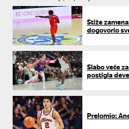
Stiže zamena 
dogovorio sv
Slabo veče za
postigla deve
Prelomio: And