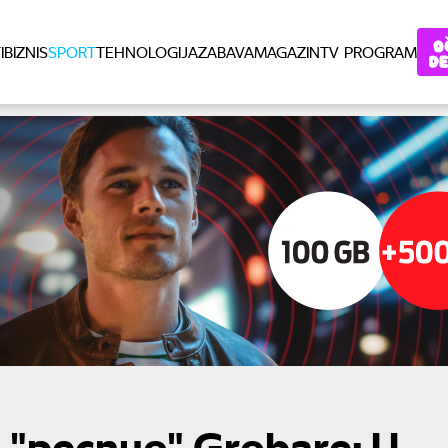
I
BIZNIS
SPORT
TEHNOLOGIJA
ZABAVA
MAGAZIN
TV PROGRAM
 "pecnuo" Grobare: U