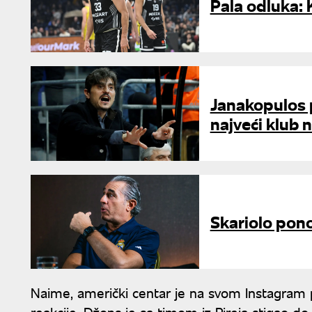
Pala odluka: 
Janakopulos p
najveći klub n
Skariolo pono
Naime, američki centar je na svom Instagram pr
reakcije. Džons je sa timom iz Pireja stigao do