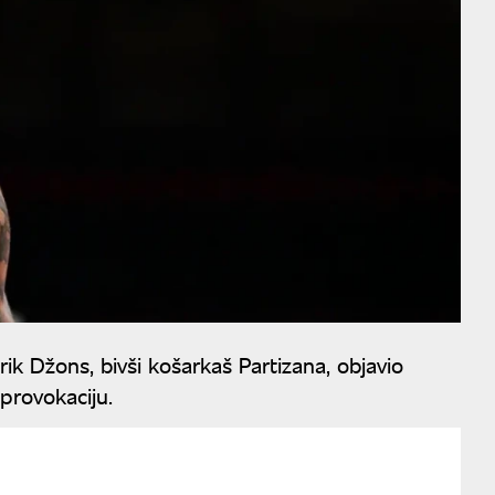
ik Džons, bivši košarkaš Partizana, objavio
provokaciju.