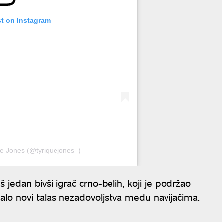
st on Instagram
ue Jones (@tyriquejones_)
š jedan bivši igrač crno-belih, koji je podržao
lo novi talas nezadovoljstva među navijačima.