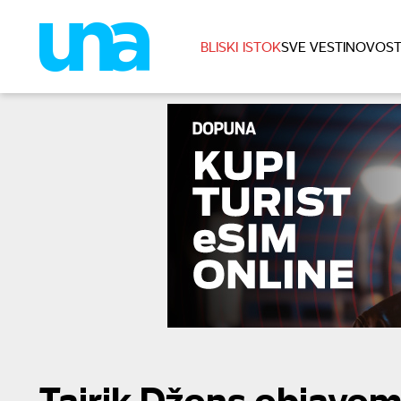
BLISKI ISTOK
SVE VESTI
NOVOST
Tajrik Džons objavom