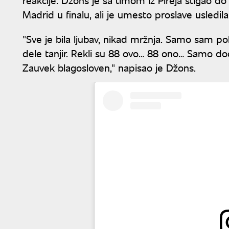
Madrid u finalu, ali je umesto proslave usledi
"Sve je bila ljubav, nikad mržnja. Samo sam p
dele tanjir. Rekli su 88 ovo… 88 ono… Samo d
Zauvek blagosloven," napisao je Džons.