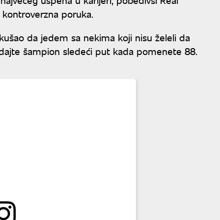
la kontroverzna poruka.
okušao da jedem sa nekima koji nisu želeli da
odajte šampion sledeći put kada pomenete 88.