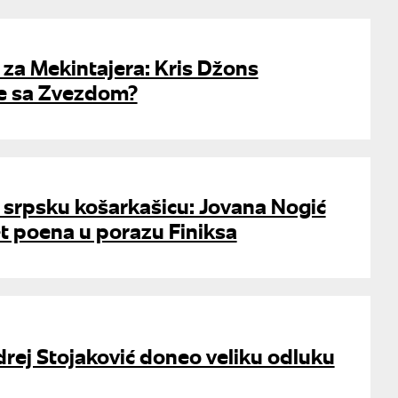
za Mekintajera: Kris Džons
e sa Zvezdom?
 srpsku košarkašicu: Jovana Nogić
t poena u porazu Finiksa
rej Stojaković doneo veliku odluku