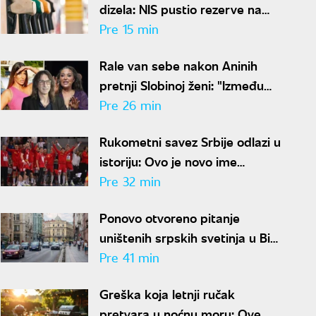
dizela: NIS pustio rezerve na
tržište, država ima dodatnu
Pre 15 min
zalihu
Rale van sebe nakon Aninih
pretnji Slobinoj ženi: "Između
Jelene i mene nikad ništa nije
Pre 26 min
bilo"
Rukometni savez Srbije odlazi u
istoriju: Ovo je novo ime
srpskog rukometa
Pre 32 min
Ponovo otvoreno pitanje
uništenih srpskih svetinja u BiH:
"Znaju ko ih je rušio, ali
Pre 41 min
odgovora nema"
Greška koja letnji ručak
pretvara u noćnu moru: Ove