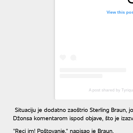
View this po
A post shared by Tyriq
Situaciju je dodatno zaoštrio Sterling Braun, jo
Džonsa komentarom ispod objave, što je izazva
"Reci im! Poštovanje," napisao je Braun.