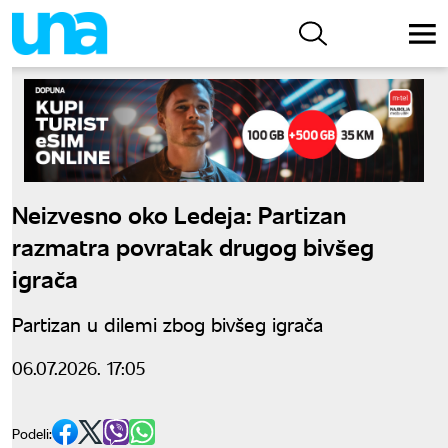
Neizvesno oko Ledeja: Partizan
razmatra povratak drugog bivšeg
igrača
Partizan u dilemi zbog bivšeg igrača
06.07.2026. 17:05
Podeli: