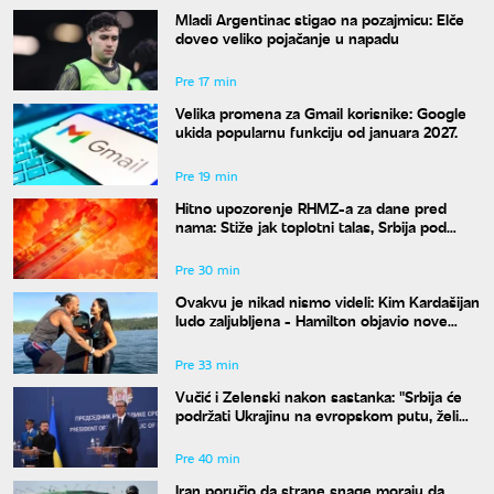
Mladi Argentinac stigao na pozajmicu: Elče
doveo veliko pojačanje u napadu
Pre 17 min
Velika promena za Gmail korisnike: Google
ukida popularnu funkciju od januara 2027.
Pre 19 min
Hitno upozorenje RHMZ-a za dane pred
nama: Stiže jak toplotni talas, Srbija pod
ekstremnim rizikom od požara
Pre 30 min
Ovakvu je nikad nismo videli: Kim Kardašijan
ludo zaljubljena - Hamilton objavio nove
fotografije
Pre 33 min
Vučić i Zelenski nakon sastanka: "Srbija će
podržati Ukrajinu na evropskom putu, želimo
veću trgovinsku razmenu"
Pre 40 min
Iran poručio da strane snage moraju da