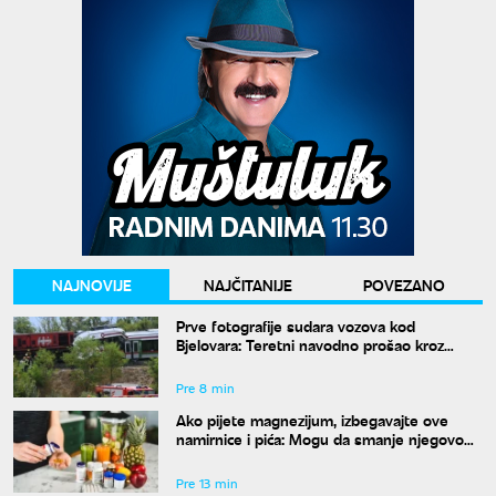
NAJNOVIJE
NAJČITANIJE
POVEZANO
Prve fotografije sudara vozova kod
Bjelovara: Teretni navodno prošao kroz
crveno, više povređenih
Pre 8 min
Ako pijete magnezijum, izbegavajte ove
namirnice i pića: Mogu da smanje njegovo
dejstvo
Pre 13 min