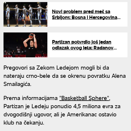
Novi problem pred meč sa
Srbijom: Bosna i Hercegovina
dodatno oslabljena
Partizan potvrdio još jedan
odlazak ovog leta: Radanov
napušta crno-bele
Pregovori sa Zekom Ledejom mogli bi da
nateraju crno-bele da se okrenu povratku Alena
Smailagića.
Prema informacijama
"Basketball Sphere"
,
Partizan je Ledeju ponudio 4,5 miliona evra za
dvogodišnji ugovor, ali je Amerikanac ostavio
klub na čekanju.