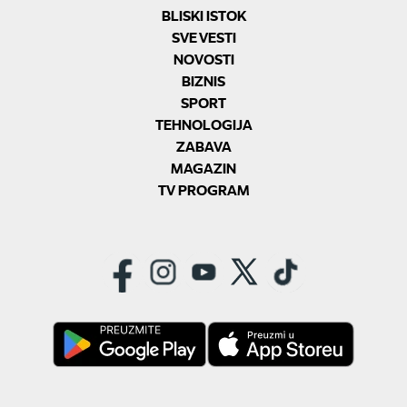
BLISKI ISTOK
SVE VESTI
NOVOSTI
BIZNIS
SPORT
TEHNOLOGIJA
ZABAVA
MAGAZIN
TV PROGRAM