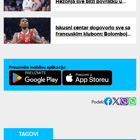
Hezonja sve bliži povratku u
NBA ligu
Iskusni centar dogovorio sve sa
francuskim klubom: Bolomboj
karijeru nastavlja u Asvelu
Preuzmite mobilnu aplikaciju:
Podeli:
TAGOVI