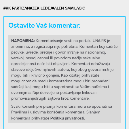
KK PARTIZAN
ZEK LEDEJ
ALEN SMAILAGIĆ
Ostavite Vaš komentar:
NAPOMENA:
Komentarisanje vesti na portalu UNA.RS je
anonimno, a registracija nije potrebna. Komentari koji sadrže
psovke, uvrede, pretnje i govor mržnje na nacionalnoj,
verskoj, rasnoj osnovi ili povodom nečije seksualne
opredeljenosti neće biti objavljeni. Komentari odražavaju
stavove isključivo njihovih autora, koji zbog govora mržnje
mogu biti i krivično gonjeni. Kao čitatelj prihvatate
mogućnost da među komentarima mogu biti pronađeni
sadržaji koji mogu biti u suprotnosti sa Vašim načelima i
uverenjima. Nije dozvoljeno postavljanje linkova i
promovisanjedrugih sajtova kroz komentare.
Svaki korisnik pre pisanja komentara mora se upoznati sa
Pravilima i uslovima korišćenja komentara. Slanjem
Politiku privatnosti.
komentara prihvatate