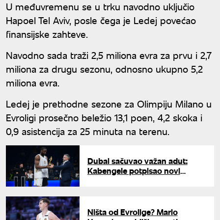
U međuvremenu se u trku navodno uključio
Hapoel Tel Aviv, posle čega je Ledej povećao
finansijske zahteve.
Navodno sada traži 2,5 miliona evra za prvu i 2,7
miliona za drugu sezonu, odnosno ukupno 5,2
miliona evra.
Ledej je prethodne sezone za Olimpiju Milano u
Evroligi prosečno beležio 13,1 poen, 4,2 skoka i
0,9 asistencija za 25 minuta na terenu.
Dubai sačuvao važan adut:
Kabengele potpisao novi
ugovor
Ništa od Evrolige? Mario