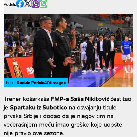
Podeli:
Radule PerisicATAImages
Foto:
Trener košarkaša
FMP-a Saša Nikitović
čestitao
je
Spartaku iz Subotice
na osvajanju titule
prvaka Srbije i dodao da je njegov tim na
večerašnjem meču imao greške koje uopšte
nije pravio ove sezone.