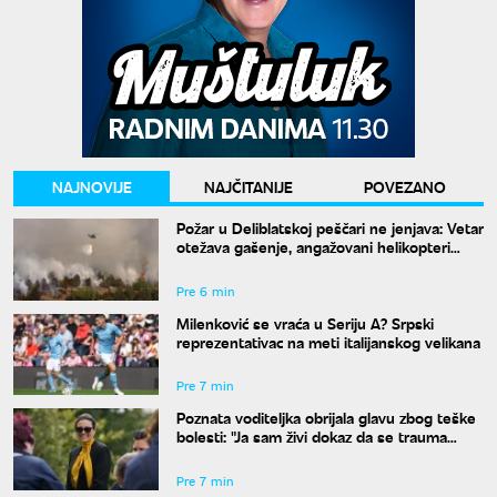
NAJNOVIJE
NAJČITANIJE
POVEZANO
Požar u Deliblatskoj peščari ne jenjava: Vetar
otežava gašenje, angažovani helikopteri
MUP-a
Pre 6 min
Milenković se vraća u Seriju A? Srpski
reprezentativac na meti italijanskog velikana
Pre 7 min
Poznata voditeljka obrijala glavu zbog teške
bolesti: "Ja sam živi dokaz da se trauma
može prevazići"
Pre 7 min