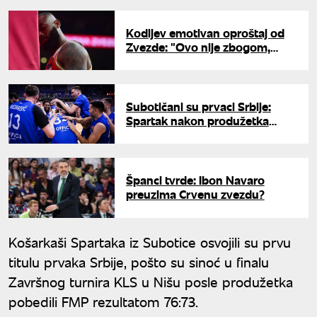
Kodijev emotivan oproštaj od
Zvezde: "Ovo nije zbogom,
Srbija će uvek biti moj dom"
Subotičani su prvaci Srbije:
Spartak nakon produžetka
slavio protiv FMP-a u Nišu
Španci tvrde: Ibon Navaro
preuzima Crvenu zvezdu?
Košarkaši Spartaka iz Subotice osvojili su prvu
titulu prvaka Srbije, pošto su sinoć u finalu
Završnog turnira KLS u Nišu posle produžetka
pobedili FMP rezultatom 76:73.