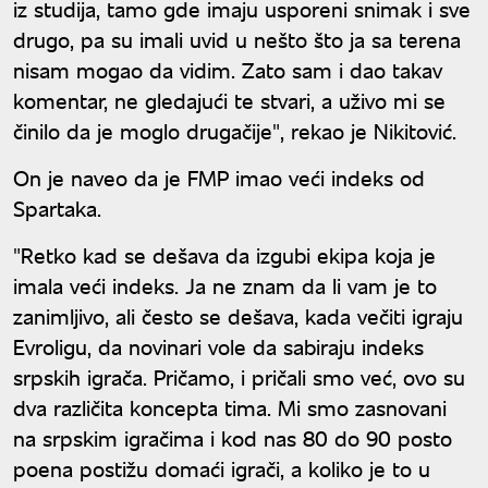
iz studija, tamo gde imaju usporeni snimak i sve
drugo, pa su imali uvid u nešto što ja sa terena
nisam mogao da vidim. Zato sam i dao takav
komentar, ne gledajući te stvari, a uživo mi se
činilo da je moglo drugačije", rekao je Nikitović.
On je naveo da je FMP imao veći indeks od
Spartaka.
"Retko kad se dešava da izgubi ekipa koja je
imala veći indeks. Ja ne znam da li vam je to
zanimljivo, ali često se dešava, kada večiti igraju
Evroligu, da novinari vole da sabiraju indeks
srpskih igrača. Pričamo, i pričali smo već, ovo su
dva različita koncepta tima. Mi smo zasnovani
na srpskim igračima i kod nas 80 do 90 posto
poena postižu domaći igrači, a koliko je to u