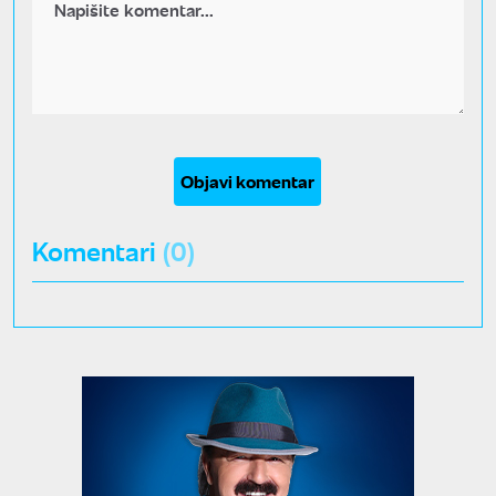
Objavi komentar
Komentari
(0)