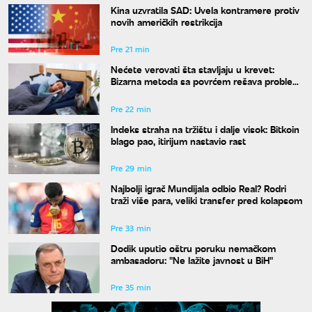
Kina uzvratila SAD: Uvela kontramere protiv
novih američkih restrikcija
Pre 21 min
Nećete verovati šta stavljaju u krevet:
Bizarna metoda sa povrćem rešava problem
znojenja preko noći
Pre 22 min
Indeks straha na tržištu i dalje visok: Bitkoin
blago pao, itirijum nastavio rast
Pre 29 min
Najbolji igrač Mundijala odbio Real? Rodri
traži više para, veliki transfer pred kolapsom
Pre 33 min
Dodik uputio oštru poruku nemačkom
ambasadoru: "Ne lažite javnost u BiH"
Pre 35 min