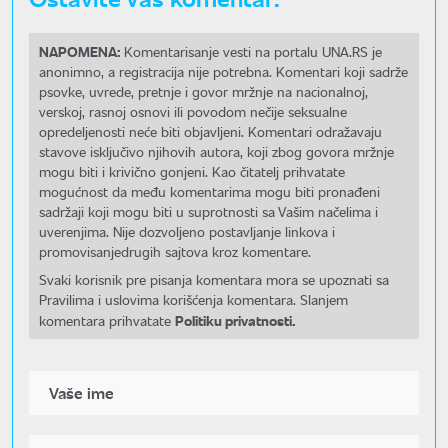
NAPOMENA:
Komentarisanje vesti na portalu UNA.RS je
anonimno, a registracija nije potrebna. Komentari koji sadrže
psovke, uvrede, pretnje i govor mržnje na nacionalnoj,
verskoj, rasnoj osnovi ili povodom nečije seksualne
opredeljenosti neće biti objavljeni. Komentari odražavaju
stavove isključivo njihovih autora, koji zbog govora mržnje
mogu biti i krivično gonjeni. Kao čitatelj prihvatate
mogućnost da među komentarima mogu biti pronađeni
sadržaji koji mogu biti u suprotnosti sa Vašim načelima i
uverenjima. Nije dozvoljeno postavljanje linkova i
promovisanjedrugih sajtova kroz komentare.
Svaki korisnik pre pisanja komentara mora se upoznati sa
Pravilima i uslovima korišćenja komentara. Slanjem
Politiku privatnosti.
komentara prihvatate