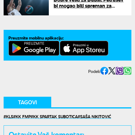
bi mogao biti spreman za
Partizan
Preuzmite mobilnu aplikaciju:
Podeli:
TAGOVI
KLS
KK FMP
KK SPARTAK SUBOTICA
SAŠA NIKITOVIĆ
Ostavite Vaš komentar: