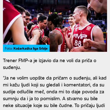
Košarkaška liga Srbije
Foto:
Trener FMP-a je izjavio da ne voli da priča o
suđenju.
"Ja ne volim uopšte da pričam o suđenju, ali kad
mi kažu ljudi koji su gledali i komentatori, da su
sudije odlučile meč, onda mi to daje povoda za
sumnju da i ja to pomislim. A stvarno su bile
neke situacije koje su bile čudne. To pričaju ljudi