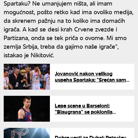
Spartaku? Ne umanjujem ništa, ali imam
mogućnost, pošto retko kad ima ovoliko medija,
da skrenem pažnju na to koliko ima domaćih
igrača. A kad se desi krah Crvene zvezde i
Partizana, onda se tek priča o ovome. Mi smo
zemlja Srbija, treba da gajimo naše igrače",
istakao je Nikitović.
Jovanović nakon velikog
uspeha Spartaka: "Srećan sam
zbog osvajanja šampionske
titule"
Lepe scene u Barseloni:
"Blaugrana" se poklonila
Veselom
Dobre vesti za Dubai: Petrušev