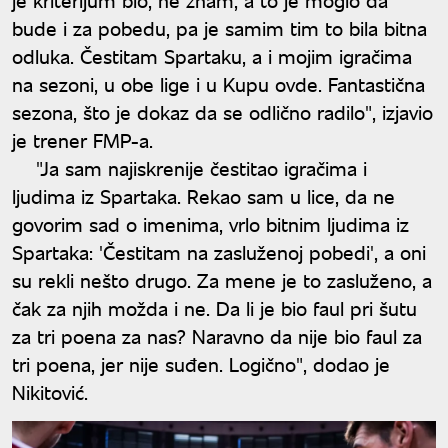
bude i za pobedu, pa je samim tim to bila bitna
odluka. Čestitam Spartaku, a i mojim igračima
na sezoni, u obe lige i u Kupu ovde. Fantastična
sezona, što je dokaz da se odlično radilo", izjavio
je trener FMP-a.
"Ja sam najiskrenije čestitao igračima i
ljudima iz Spartaka. Rekao sam u lice, da ne
govorim sad o imenima, vrlo bitnim ljudima iz
Spartaka: 'Čestitam na zasluženoj pobedi', a oni
su rekli nešto drugo. Za mene je to zasluženo, a
čak za njih možda i ne. Da li je bio faul pri šutu
za tri poena za nas? Naravno da nije bio faul za
tri poena, jer nije suđen. Logično", dodao je
Nikitović.