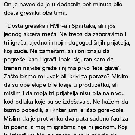
On je naveo da je u dodatnih pet minuta bilo
dosta grešaka oba tima.
"Dosta grešaka i FMP-a i Spartaka, ali i još
jednog aktera meča. Ne treba da zaboravimo i
tri igrača, ujedno i mojih dugogodišnjih prijatelja,
koji sude. Ne zameram, ali i oni znaju da
pogreše, kao i igrači. Ipak, siguran sam da
treneri najviše greše i njima prvo 'lete glave'.
Zašto bismo mi uvek bili krivi za poraze? Mislim
da su obe ekipe bile lošije u produžetku, ali
mislim i da moja tri prijatelja nisu bila na nivou
kod odluka koje su se izdešavale. Ne kažem da
bismo pobedili, ali kriterijum je išao gore-dole.
Mislim da je protivniku dva puta suđeno faul za
tri poena, a mojim igračima nije ni jednom. Koji
je kriterijum bio, ne znam, a to je moglo da