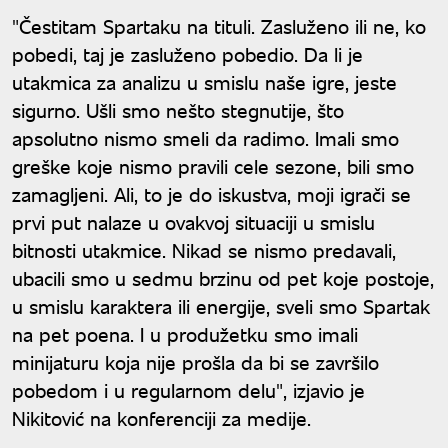
"Čestitam Spartaku na tituli. Zasluženo ili ne, ko
pobedi, taj je zasluženo pobedio. Da li je
utakmica za analizu u smislu naše igre, jeste
sigurno. Ušli smo nešto stegnutije, što
apsolutno nismo smeli da radimo. Imali smo
greške koje nismo pravili cele sezone, bili smo
zamagljeni. Ali, to je do iskustva, moji igrači se
prvi put nalaze u ovakvoj situaciji u smislu
bitnosti utakmice. Nikad se nismo predavali,
ubacili smo u sedmu brzinu od pet koje postoje,
u smislu karaktera ili energije, sveli smo Spartak
na pet poena. I u produžetku smo imali
minijaturu koja nije prošla da bi se završilo
pobedom i u regularnom delu", izjavio je
Nikitović na konferenciji za medije.