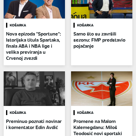
KOŠARKA
KOŠARKA
Nova epizoda "Sportune":
Samo što su završili
Istorijska titula Spartaka,
sezonu: FMP predstavio
finala ABA i NBA lige i
pojačanje
velika previranja u
Crvenoj zvezdi
KOŠARKA
KOŠARKA
Preminuo poznati novinar
Promene na Malom
i komentator Edin Avdić
Kalemegdanu: Miloš
Teodosić novi sportski