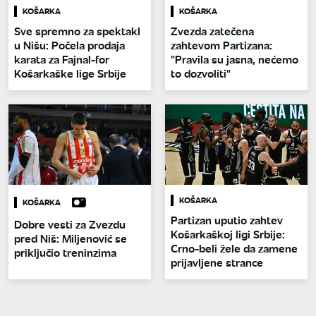
KOŠARKA
KOŠARKA
Sve spremno za spektakl
Zvezda zatečena
u Nišu: Počela prodaja
zahtevom Partizana:
karata za Fajnal-for
"Pravila su jasna, nećemo
Košarkaške lige Srbije
to dozvoliti"
KOŠARKA
KOŠARKA
Partizan uputio zahtev
Dobre vesti za Zvezdu
Košarkaškoj ligi Srbije:
pred Niš: Miljenović se
Crno-beli žele da zamene
priključio treninzima
prijavljene strance