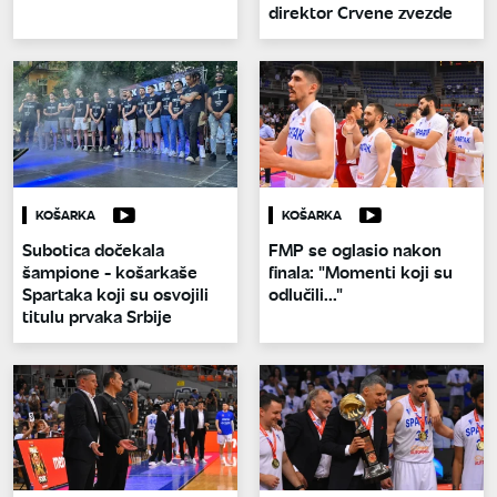
direktor Crvene zvezde
KOŠARKA
KOŠARKA
Subotica dočekala
FMP se oglasio nakon
šampione - košarkaše
finala: "Momenti koji su
Spartaka koji su osvojili
odlučili..."
titulu prvaka Srbije