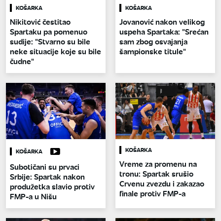
KOŠARKA
KOŠARKA
Nikitović čestitao
Jovanović nakon velikog
Spartaku pa pomenuo
uspeha Spartaka: "Srećan
sudije: "Stvarno su bile
sam zbog osvajanja
neke situacije koje su bile
šampionske titule"
čudne"
KOŠARKA
KOŠARKA
Vreme za promenu na
Subotičani su prvaci
tronu: Spartak srušio
Srbije: Spartak nakon
Crvenu zvezdu i zakazao
produžetka slavio protiv
finale protiv FMP-a
FMP-a u Nišu