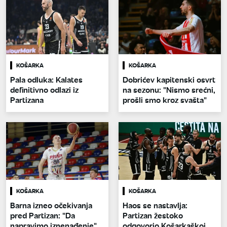
KOŠARKA
KOŠARKA
Pala odluka: Kalates
Dobrićev kapitenski osvrt
definitivno odlazi iz
na sezonu: "Nismo srećni,
Partizana
prošli smo kroz svašta"
KOŠARKA
KOŠARKA
Barna izneo očekivanja
Haos se nastavlja:
pred Partizan: "Da
Partizan žestoko
napravimo iznenađenje"
odgovorio Košarkaškoj