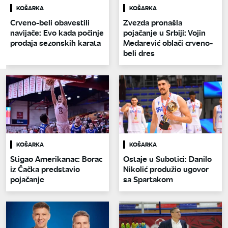
KOŠARKA
KOŠARKA
Crveno-beli obavestili
Zvezda pronašla
navijače: Evo kada počinje
pojačanje u Srbiji: Vojin
prodaja sezonskih karata
Medarević oblači crveno-
beli dres
KOŠARKA
KOŠARKA
Stigao Amerikanac: Borac
Ostaje u Subotici: Danilo
iz Čačka predstavio
Nikolić produžio ugovor
pojačanje
sa Spartakom