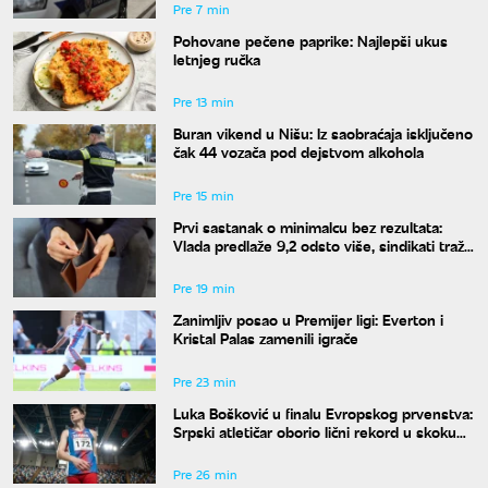
Pre 7 min
Pohovane pečene paprike: Najlepši ukus
letnjeg ručka
Pre 13 min
Buran vikend u Nišu: Iz saobraćaja isključeno
čak 44 vozača pod dejstvom alkohola
Pre 15 min
Prvi sastanak o minimalcu bez rezultata:
Vlada predlaže 9,2 odsto više, sindikati traže
dvocifren rast za 2027. godinu
Pre 19 min
Zanimljiv posao u Premijer ligi: Everton i
Kristal Palas zamenili igrače
Pre 23 min
Luka Bošković u finalu Evropskog prvenstva:
Srpski atletičar oborio lični rekord u skoku
udalj
Pre 26 min