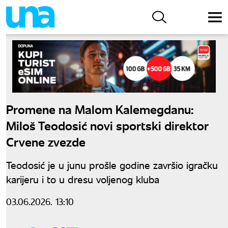
Promene na Malom Kalemegdanu:
Miloš Teodosić novi sportski direktor
Crvene zvezde
Teodosić je u junu prošle godine završio igračku
karijeru i to u dresu voljenog kluba
03.06.2026. 13:10