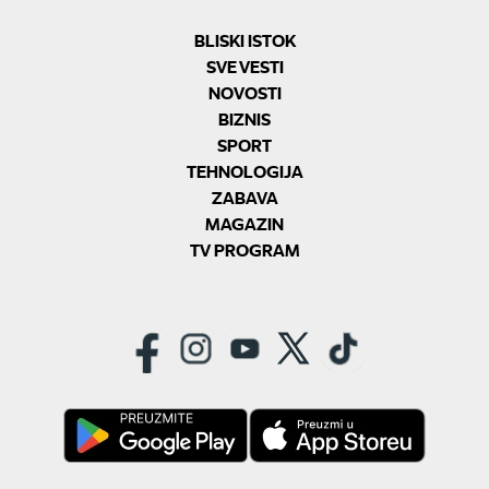
BLISKI ISTOK
SVE VESTI
NOVOSTI
BIZNIS
SPORT
TEHNOLOGIJA
ZABAVA
MAGAZIN
TV PROGRAM