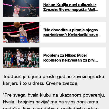
Nakon Kodija novi odlazak iz
Zvezde: Rivero napušta Mali
Kalemegdan?
"Ne dovodite u pitanje njegov
patriotizam": Košarkaški savez
Srbije se hitno oglasio zbog
Nikole Topića
Problem za Nikse: Mičel
Robinson neizvestan za prvi
meč finala protiv San Antonija
Teodosić je u junu prošle godine završio igračku
karijeru i to u dresu Crvene zvezde.
"Pre svega, hvala klubu na ukazanom poverenju.
Hvala i brojnim navijačima na svim porukama
podrške, koje sam dobio u poslednjih sedam