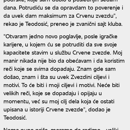
dana. Potrudiću se da opravdam to poverenje i
da uvek dam maksimum za Crvenu zvezdu",
rekao je Teodosić, preneo je zvanični sajt kluba.
"Otvaram jedno novo poglavlje, posle igračke
karijere, u kojem ću se potruditi da sve svoje
kapacitete stavim u službu Crvene zvezde. Moj
manir nikada nije bio da obećavam i da koristim
reči koje se svima dopadaju. Znam gde sam
došao, znam i šta su uvek Zvezdini ciljevi i
motivi. To će biti i moji ciljevi i motivi. Neće biti
velikih reči, koje se dopadaju i opijaju u
momentu, već su moj cilj dela koja će ostati
upisana u istoriji Crvene zvezde", dodao je
Teodosić.
Nema puno priče, moramo da radimo - veliki