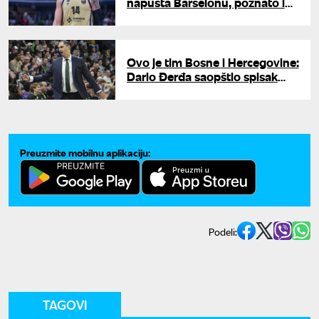
napušta Barselonu, poznato i
gde nastavlja karijeru
Ovo je tim Bosne i Hercegovine:
Dario Đerđa saopštio spisak
košarkaša za mečeve protiv
Turske i Srbije
Preuzmite mobilnu aplikaciju:
Podeli:
TAGOVI