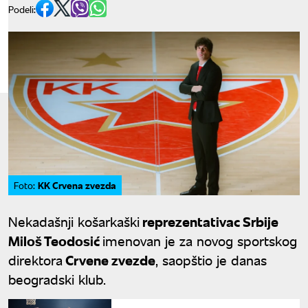
Podeli:
KK Crvena zvezda
Foto:
Nekadašnji košarkaški
reprezentativac Srbije
Miloš Teodosić
imenovan je za novog sportskog
direktora
Crvene zvezde
, saopštio je danas
beogradski klub.