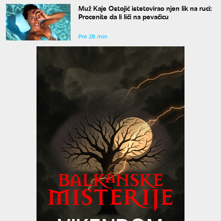
Muž Kaje Ostojić istetovirao njen lik na ruci:
Procenite da li liči na pevačicu
Pre 28 min