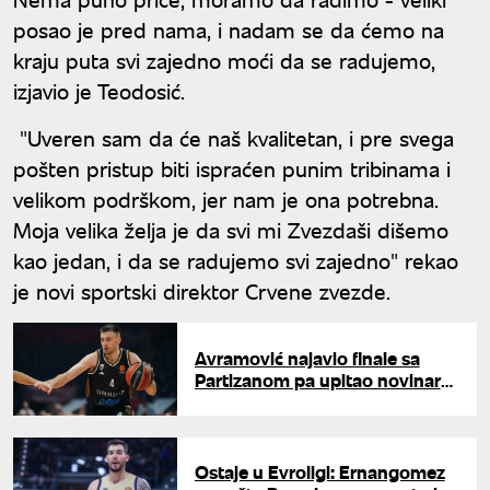
posao je pred nama, i nadam se da ćemo na
kraju puta svi zajedno moći da se radujemo,
izjavio je Teodosić.
"Uveren sam da će naš kvalitetan, i pre svega
pošten pristup biti ispraćen punim tribinama i
velikom podrškom, jer nam je ona potrebna.
Moja velika želja je da svi mi Zvezdaši dišemo
kao jedan, i da se radujemo svi zajedno" rekao
je novi sportski direktor Crvene zvezde.
Avramović najavio finale sa
Partizanom pa upitao novinare:
"Da li ste bili u Hramu Svetog
Save?"
Ostaje u Evroligi: Ernangomez