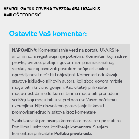
EVROLIGA
KK CRVENA ZVEZDA
ABA LIGA
KLS
MILOŠ TEODOSIĆ
Ostavite Vaš komentar:
NAPOMENA:
Komentarisanje vesti na portalu UNA.RS je
anonimno, a registracija nije potrebna. Komentari koji sadrže
psovke, uvrede, pretnje i govor mržnje na nacionalnoj,
verskoj, rasnoj osnovi ili povodom nečije seksualne
opredeljenosti neće biti objavljeni. Komentari odražavaju
stavove isključivo njihovih autora, koji zbog govora mržnje
mogu biti i krivično gonjeni. Kao čitatelj prihvatate
mogućnost da među komentarima mogu biti pronađeni
sadržaji koji mogu biti u suprotnosti sa Vašim načelima i
uverenjima. Nije dozvoljeno postavljanje linkova i
promovisanjedrugih sajtova kroz komentare.
Svaki korisnik pre pisanja komentara mora se upoznati sa
Pravilima i uslovima korišćenja komentara. Slanjem
Politiku privatnosti.
komentara prihvatate