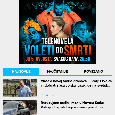
NAJNOVIJE
NAJČITANIJE
POVEZANO
Vučić o novoj fabrici dronova u Srbiji: Prvo će
ih dobijati naša vojska, višak ide na svetsko
tržište
Pre 4 min
Rasvetljena serija krađa u Novom Sadu:
Policija uhapsila trojicu osumnjičenih za
teško krivično delo