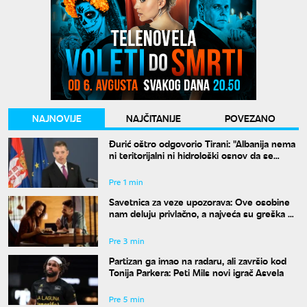
NAJNOVIJE
NAJČITANIJE
POVEZANO
Đurić oštro odgovorio Tirani: "Albanija nema
ni teritorijalni ni hidrološki osnov da se
meša u Ibar"
Pre 1 min
Savetnica za veze upozorava: Ove osobine
nam deluju privlačno, a najveća su greška pri
izboru partnera
Pre 3 min
Partizan ga imao na radaru, ali završio kod
Tonija Parkera: Peti Mils novi igrač Asvela
Pre 5 min