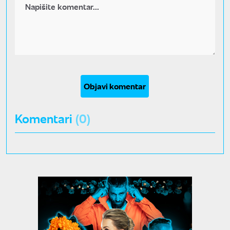
Objavi komentar
Komentari
(0)