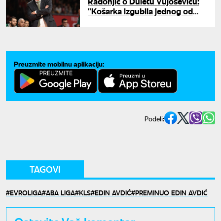
Radonjić o Duletu Vujoševiću:
"Košarka izgubila jednog od
najvećih"
Preuzmite mobilnu aplikaciju:
Podeli:
TAGOVI
EVROLIGA
ABA LIGA
KLS
EDIN AVDIĆ
PREMINUO EDIN AVDIĆ