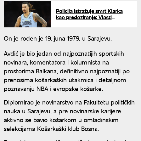
Policija istražuje smrt Klarka
kao predoziranje: Vlasti
pronašle pribor povezan sa
drogom
On je rođen je 19. juna 1979. u Sarajevu.
Avdić je bio jedan od najpoznatijih sportskih
novinara, komentatora i kolumnista na
prostorima Balkana, definitivno najpoznatiji po
prenosima košarkaških utakmica i detaljnom
poznavanju NBA i evropske košarke.
Diplomirao je novinarstvo na Fakultetu političkih
nauka u Sarajevu, a pre novinarske karijere
aktivno se bavio košarkom u omladinskim
selekcijama Košarkaški klub Bosna.