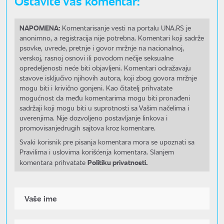
Ostavite Vaš komentar:
NAPOMENA:
Komentarisanje vesti na portalu UNA.RS je
anonimno, a registracija nije potrebna. Komentari koji sadrže
psovke, uvrede, pretnje i govor mržnje na nacionalnoj,
verskoj, rasnoj osnovi ili povodom nečije seksualne
opredeljenosti neće biti objavljeni. Komentari odražavaju
stavove isključivo njihovih autora, koji zbog govora mržnje
mogu biti i krivično gonjeni. Kao čitatelj prihvatate
mogućnost da među komentarima mogu biti pronađeni
sadržaji koji mogu biti u suprotnosti sa Vašim načelima i
uverenjima. Nije dozvoljeno postavljanje linkova i
promovisanjedrugih sajtova kroz komentare.
Svaki korisnik pre pisanja komentara mora se upoznati sa
Pravilima i uslovima korišćenja komentara. Slanjem
Politiku privatnosti.
komentara prihvatate