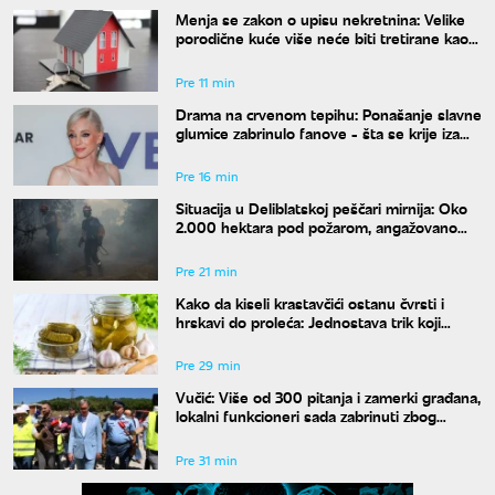
Menja se zakon o upisu nekretnina: Velike
porodične kuće više neće biti tretirane kao
komercijalni objekti
Pre 11 min
Drama na crvenom tepihu: Ponašanje slavne
glumice zabrinulo fanove - šta se krije iza
"krvavih" očiju?
Pre 16 min
Situacija u Deliblatskoj peščari mirnija: Oko
2.000 hektara pod požarom, angažovano
390 ljudi i 35 mašina
Pre 21 min
Kako da kiseli krastavčići ostanu čvrsti i
hrskavi do proleća: Jednostava trik koji
menja pravila zimnice
Pre 29 min
Vučić: Više od 300 pitanja i zamerki građana,
lokalni funkcioneri sada zabrinuti zbog
njihovih reakcija
Pre 31 min