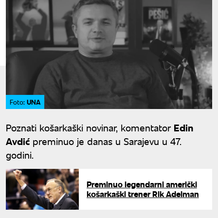
UNA
Foto:
Poznati košarkaški novinar, komentator
Edin
Avdić
preminuo je danas u Sarajevu u 47.
godini.
Preminuo legendarni američki
košarkaški trener Rik Adelman