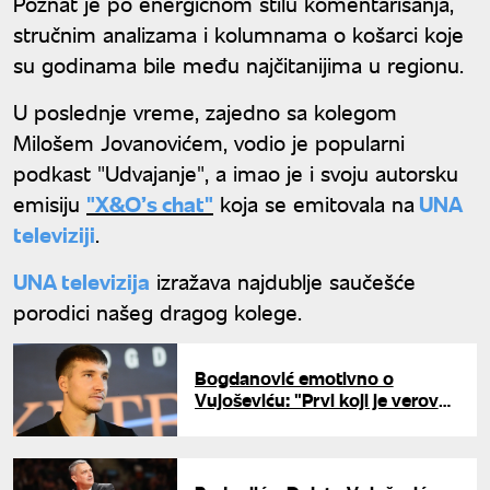
Poznat je po energičnom stilu komentarisanja,
stručnim analizama i kolumnama o košarci koje
su godinama bile među najčitanijima u regionu.
U poslednje vreme, zajedno sa kolegom
Milošem Jovanovićem, vodio je popularni
podkast "Udvajanje", a imao je i svoju autorsku
emisiju
"X&O’s chat"
koja se emitovala na
UNA
televiziji
.
UNA televizija
izražava najdublje saučešće
porodici našeg dragog kolege.
Bogdanović emotivno o
Vujoševiću: "Prvi koji je verovao
u mene, jednostavno drugačiji"