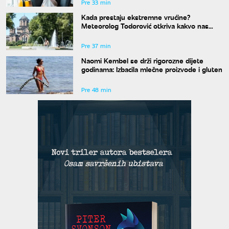
Pre 33 min
Kada prestaju ekstremne vrućine?
Meteorolog Todorović otkriva kakvo nas
vreme očekuje do kraja avgusta
Pre 37 min
Naomi Kembel se drži rigorozne dijete
godinama: Izbacila mlečne proizvode i gluten
Pre 48 min