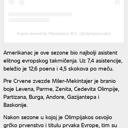
A post shared by Olympiacos B.C. (@olympiacosbc)
Amerikanac je ove sezone bio najbolji asistent
elitnog evropskog takmičenja. Uz 7,4 asistencije,
beležio je 12,6 poena i 4,5 skokova po meču.
Pre Crvene zvezde Miler-Mekintajer je branio
boje Levena, Parme, Zenita, Cedevita Olimpije,
Partizana, Burga, Andore, Gazijantepa i
Baskonije.
Nakon sezone u kojoj je Olimpijakos osvojio
grčko prvenstvo i titulu prvaka Evrope, tim su