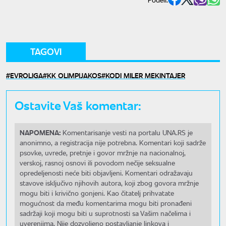
TAGOVI
EVROLIGA
KK OLIMPIJAKOS
KODI MILER MEKINTAJER
Ostavite Vaš komentar:
NAPOMENA:
Komentarisanje vesti na portalu UNA.RS je
anonimno, a registracija nije potrebna. Komentari koji sadrže
psovke, uvrede, pretnje i govor mržnje na nacionalnoj,
verskoj, rasnoj osnovi ili povodom nečije seksualne
opredeljenosti neće biti objavljeni. Komentari odražavaju
stavove isključivo njihovih autora, koji zbog govora mržnje
mogu biti i krivično gonjeni. Kao čitatelj prihvatate
mogućnost da među komentarima mogu biti pronađeni
sadržaji koji mogu biti u suprotnosti sa Vašim načelima i
uverenjima. Nije dozvoljeno postavljanje linkova i