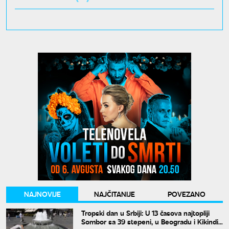
NAJNOVIJE
NAJČITANIJE
POVEZANO
Tropski dan u Srbiji: U 13 časova najtopliji
Sombor sa 39 stepeni, u Beogradu i Kikindi