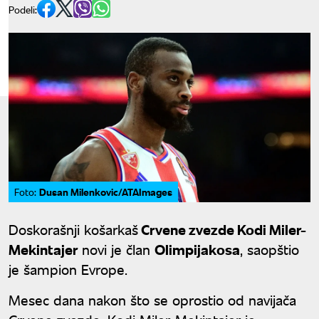
Podeli:
Dusan Milenkovic/ATAImages
Foto:
Doskorašnji košarkaš
Crvene zvezde Kodi Miler-
Mekintajer
novi je član
Olimpijakosa
, saopštio
je šampion Evrope.
Mesec dana nakon što se oprostio od navijača