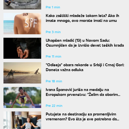
38 stepeni
Pre 1 min
Kako zaštititi mladeže tokom leta? Ako ih
imate mnogo, ovo morate imati na umu
Pre 3 min
Uhapšen mladić (19) u Novom Sadu:
Osumnjičen da je izvršio devet teških krađa
Pre 11 min
"Odiseja" obara rekorde u Srbiji i Crnoj Gori:
Doneta važna odluka
Pre 18 min
Ivana Španović juriša na medalju na
Evropskom prvenstvu: "Želim da oborim
državni rekord"
Pre 22 min
Putujete na destinaciju sa promenljivim
vremenom? Evo šta je sve potrebno da
spakujete