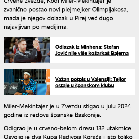
Crvene zvezde, Kodi Miler-Mekintajer je
zvanično postao novi plejmejker Olimpijakosa,
mada je njegov dolazak u Pirej već dugo
najavljivan po medijima.
Odlazak iz Minhena: Stefan
Jović nije više košarkaš Bajerna
Važan potpis u Valensiji: Tejlor
ostaje u španskom klubu
Miler-Mekintajer je u Zvezdu stigao u julu 2024.
godine iz redova španske Baskonije.
Odigrao je u crveno-belom dresu 132 utakmice.
Osvojio je dva Kupa Radivoja Koraća i isto toliko