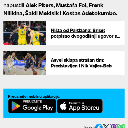
napustili
Alek Piters, Mustafa Fol, Frenk
Nilikina, Šakil Mekisik i Kostas Adetokumbo.
Ništa od Partizana: Briset
potpisao dvogodišnji ugovor sa
Makabijem
Asvel sklapa strašan tim:
Predstavljen i Nik Vajler-Beb
Preuzmite mobilnu aplikaciju:
Podeli: