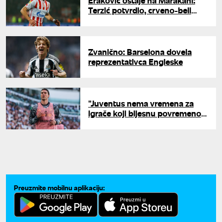
Eraković ostaje na Marakani:
Terzić potvrdio, crveno-beli
čuvaju stub odbrane
Zvanično: Barselona dovela
reprezentativca Engleske
"Juventus nema vremena za
igrače koji bljesnu povremeno":
Oglasio se legendarni golgeter
o Vlahoviću
Preuzmite mobilnu aplikaciju: