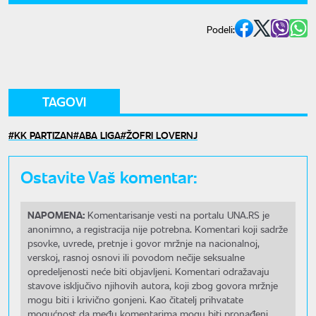
Podeli:
TAGOVI
KK PARTIZAN
ABA LIGA
ŽOFRI LOVERNJ
Ostavite Vaš komentar:
NAPOMENA:
Komentarisanje vesti na portalu UNA.RS je
anonimno, a registracija nije potrebna. Komentari koji sadrže
psovke, uvrede, pretnje i govor mržnje na nacionalnoj,
verskoj, rasnoj osnovi ili povodom nečije seksualne
opredeljenosti neće biti objavljeni. Komentari odražavaju
stavove isključivo njihovih autora, koji zbog govora mržnje
mogu biti i krivično gonjeni. Kao čitatelj prihvatate
mogućnost da među komentarima mogu biti pronađeni