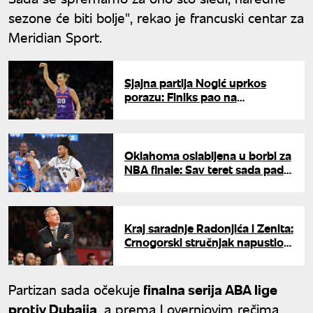
sezone će biti bolje", rekao je francuski centar za
Meridian Sport.
Sjajna partija Nogić uprkos
porazu: Finiks pao na
gostovanju Libertiju
Oklahoma oslabljena u borbi za
NBA finale: Sav teret sada pada
na MVP-ja
Kraj saradnje Radonjića i Zenita:
Crnogorski stručnjak napustio
klub iz Sankt Peterburga
Partizan sada očekuje
finalna serija ABA lige
protiv Dubaija
, a prema Lovernjovim rečima,