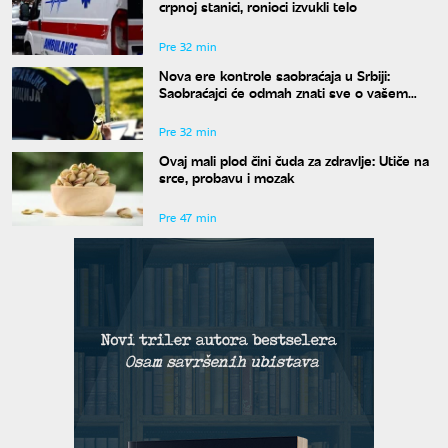
crpnoj stanici, ronioci izvukli telo
Pre 32 min
Nova ere kontrole saobraćaja u Srbiji:
Saobraćajci će odmah znati sve o vašem
prekršaju
Pre 32 min
Ovaj mali plod čini čuda za zdravlje: Utiče na
srce, probavu i mozak
Pre 47 min