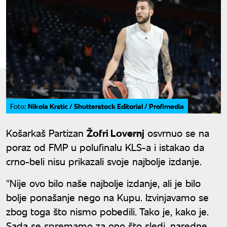
Nikola Krstic / Shutterstock Editorial / Profimedia
Foto:
Košarkaš Partizan
Žofri Lovernj
osvrnuo se na
poraz od FMP u polufinalu KLS-a i istakao da
crno-beli nisu prikazali svoje najbolje izdanje.
"Nije ovo bilo naše najbolje izdanje, ali je bilo
bolje ponašanje nego na Kupu. Izvinjavamo se
zbog toga što nismo pobedili. Tako je, kako je.
Sada se spremamo za ono što sledi, naredne