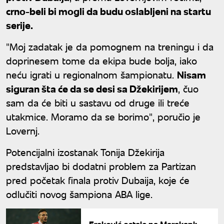
crno-beli bi mogli da budu oslabljeni na startu
serije.
"Moj zadatak je da pomognem na treningu i da
doprinesem tome da ekipa bude bolja, iako
neću igrati u regionalnom šampionatu.
Nisam
siguran šta će da se desi sa Džekirijem
, čuo
sam da će biti u sastavu od druge ili treće
utakmice. Moramo da se borimo", poručio je
Lovernj.
Potencijalni izostanak Tonija Džekirija
predstavljao bi dodatni problem za Partizan
pred početak finala protiv Dubaija, koje će
odlučiti novog šampiona ABA lige.