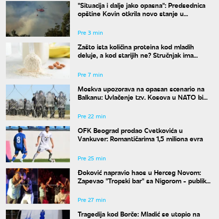
"Situacija i dalje jako opasna": Predsednica
opštine Kovin otkrila novo stanje u
Deliblatskoj peščari
Pre 3 min
Zašto ista količina proteina kod mladih
deluje, a kod starijih ne? Stručnjak ima
objašnjenje
Pre 7 min
Moskva upozorava na opasan scenario na
Balkanu: Uvlačenje tzv. Kosova u NATO bi
"zapalilo" region
Pre 22 min
OFK Beograd prodao Cvetkovića u
Vankuver: Romantičarima 1,5 miliona evra
Pre 25 min
Đoković napravio haos u Herceg Novom:
Zapevao "Tropski bar" sa Nigorom - publika
u transu
Pre 27 min
Tragedija kod Borče: Mladić se utopio na