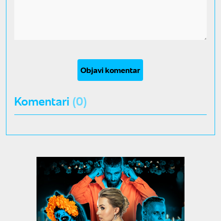
Objavi komentar
Komentari
(0)