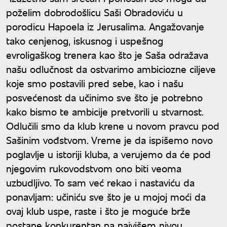
poželim dobrodošlicu Saši Obradoviću u
porodicu Hapoela iz Jerusalima. Angažovanje
tako cenjenog, iskusnog i uspešnog
evroligaškog trenera kao što je Saša odražava
našu odlučnost da ostvarimo ambiciozne ciljeve
koje smo postavili pred sebe, kao i našu
posvećenost da učinimo sve što je potrebno
kako bismo te ambicije pretvorili u stvarnost.
Odlučili smo da klub krene u novom pravcu pod
Sašinim vođstvom. Vreme je da ispišemo novo
poglavlje u istoriji kluba, a verujemo da će pod
njegovim rukovodstvom ono biti veoma
uzbudljivo. To sam već rekao i nastaviću da
ponavljam: učiniću sve što je u mojoj moći da
ovaj klub uspe, raste i što je moguće brže
postane konkurentan na najvišem nivou