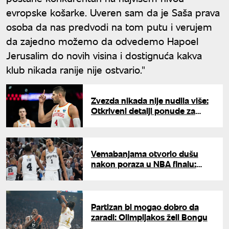
evropske košarke. Uveren sam da je Saša prava
osoba da nas predvodi na tom putu i verujem
da zajedno možemo da odvedemo Hapoel
Jerusalim do novih visina i dostignuća kakva
klub nikada ranije nije ostvario."
Zvezda nikada nije nudila više:
Otkriveni detalji ponude za
Vučevića?
Vemabanjama otvorio dušu
nakon poraza u NBA finalu:
"Najveća lekcija u mom životu"
Partizan bi mogao dobro da
zaradi: Olimpijakos želi Bongu