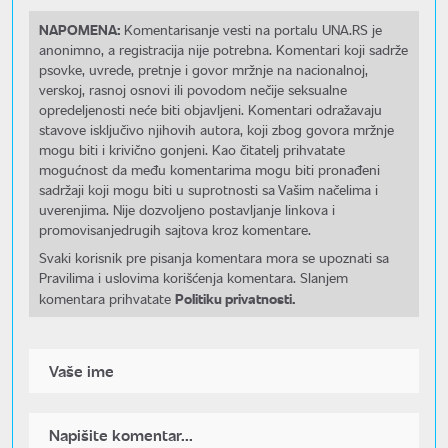
NAPOMENA:
Komentarisanje vesti na portalu UNA.RS je
anonimno, a registracija nije potrebna. Komentari koji sadrže
psovke, uvrede, pretnje i govor mržnje na nacionalnoj,
verskoj, rasnoj osnovi ili povodom nečije seksualne
opredeljenosti neće biti objavljeni. Komentari odražavaju
stavove isključivo njihovih autora, koji zbog govora mržnje
mogu biti i krivično gonjeni. Kao čitatelj prihvatate
mogućnost da među komentarima mogu biti pronađeni
sadržaji koji mogu biti u suprotnosti sa Vašim načelima i
uverenjima. Nije dozvoljeno postavljanje linkova i
promovisanjedrugih sajtova kroz komentare.
Svaki korisnik pre pisanja komentara mora se upoznati sa
Pravilima i uslovima korišćenja komentara. Slanjem
Politiku privatnosti.
komentara prihvatate