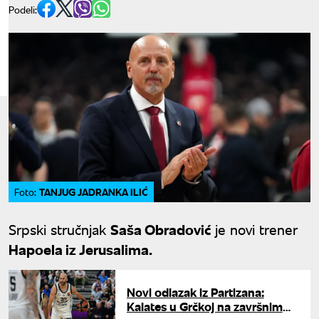
Podeli:
TANJUG JADRANKA ILIĆ
Foto:
Srpski stručnjak
Saša Obradović
je novi trener
Hapoela iz Jerusalima.
Novi odlazak iz Partizana:
Kalates u Grčkoj na završnim