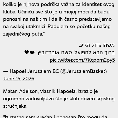
koliko je njihova podrška važna za identitet ovog
kluba. Učiniću sve što je u mojoj moći da budu
ponosni na naš tim i da ih časno predstavljamo
na svakoj utakmici. Radujem se početku našeg
zajedničkog puta."
משהו גדול הגיע.
ברוך הבא להפועל, סשה אוברדוביץ' ❤️🖤
pic.twitter.com/7Kcpom2py5
— Hapoel Jerusalem BC (@JerusalemBasket)
June 15, 2026
Matan Adelson, vlasnik Hapoela, izrazio je
ogromno zadovoljstvo što je klub doveo srpskog
stručnjaka.
"Izuzetno sam srećan i ponosan što mogu da