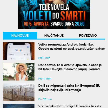
NAJNOVIJE
NAJČITANIJE
POVEZANO
Velika promena za Android korisnike:
Google asistent se gasi, poznat tačan datum
Pre 1 min
Donedavno se u ovome spavalo, a sada je
hit leta: Devojke masovno kupuju komad
koji su nekada krile ispod odeće
Pre 11 min
Da li se migrantski talas širi Evropom? EU
objavila najnovije informacije
Pre 12 min
Vremenski obrt u Srbiji: U naredna tri sata