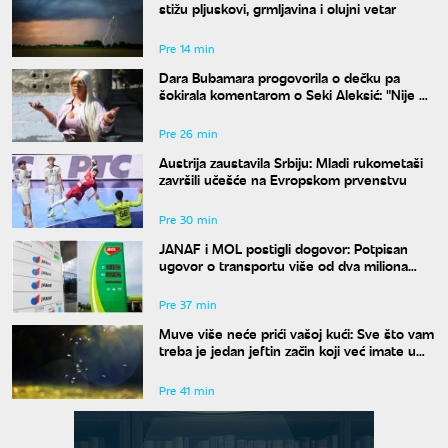
stižu pljuskovi, grmljavina i olujni vetar
Pre 14 min
Dara Bubamara progovorila o dečku pa
šokirala komentarom o Seki Aleksić: "Nije mi
iznenađenje"
Pre 26 min
Austrija zaustavila Srbiju: Mladi rukometaši
završili učešće na Evropskom prvenstvu
Pre 30 min
JANAF i MOL postigli dogovor: Potpisan
ugovor o transportu više od dva miliona
tona nafte
Pre 37 min
Muve više neće prići vašoj kući: Sve što vam
treba je jedan jeftin začin koji već imate u
kuhinji
Pre 41 min