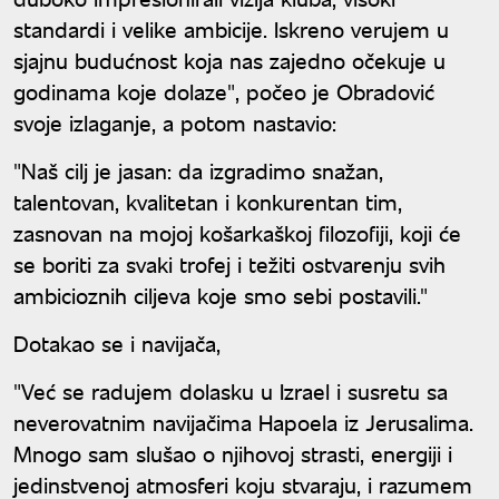
standardi i velike ambicije. Iskreno verujem u
sjajnu budućnost koja nas zajedno očekuje u
godinama koje dolaze", počeo je Obradović
svoje izlaganje, a potom nastavio:
"Naš cilj je jasan: da izgradimo snažan,
talentovan, kvalitetan i konkurentan tim,
zasnovan na mojoj košarkaškoj filozofiji, koji će
se boriti za svaki trofej i težiti ostvarenju svih
ambicioznih ciljeva koje smo sebi postavili."
Dotakao se i navijača,
"Već se radujem dolasku u Izrael i susretu sa
neverovatnim navijačima Hapoela iz Jerusalima.
Mnogo sam slušao o njihovoj strasti, energiji i
jedinstvenoj atmosferi koju stvaraju, i razumem