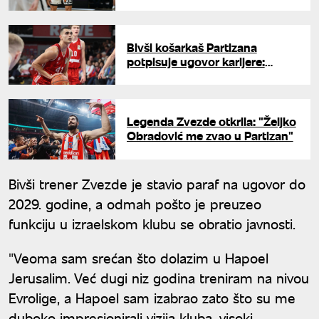
pregovorima
Bivši košarkaš Partizana
potpisuje ugovor karijere:
Madar ostaje u Hapoelu
Legenda Zvezde otkrila: "Željko
Obradović me zvao u Partizan"
Bivši trener Zvezde je stavio paraf na ugovor do
2029. godine, a odmah pošto je preuzeo
funkciju u izraelskom klubu se obratio javnosti.
"Veoma sam srećan što dolazim u Hapoel
Jerusalim. Već dugi niz godina treniram na nivou
Evrolige, a Hapoel sam izabrao zato što su me
duboko impresionirali vizija kluba, visoki