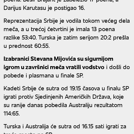
Darijus Karutasu je postigao 16.
Reprezentacija Srbije je vodila tokom većeg dela
meča, a u trećoj četvrtini je imala 13 poena
razlike 53:40. Turska je zatim serijom 20:2 prešla
u prednost 60:55.
Izabranici Stevana Mijovića su sigurnijom
igrom u završnici meča vratili vođstvo
i došli do
pobede i plasmana u finale SP.
Kadeti Srbije će sutra od 19.15 časova u finalu SP
igrati protiv Sjedinjenih Američkih Država, koje
su ranije danas pobedila Australiju rezultatom
114:65.
Turska i Australija će sutra od 16.15 sati igrati za