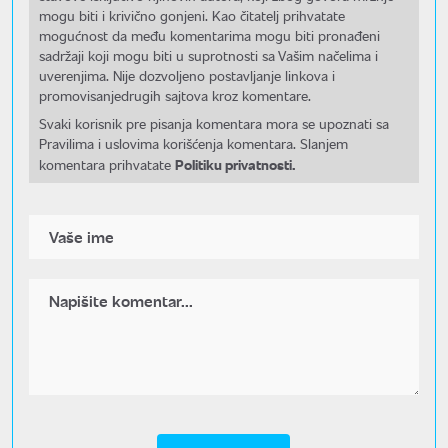
mogu biti i krivično gonjeni. Kao čitatelj prihvatate
mogućnost da među komentarima mogu biti pronađeni
sadržaji koji mogu biti u suprotnosti sa Vašim načelima i
uverenjima. Nije dozvoljeno postavljanje linkova i
promovisanjedrugih sajtova kroz komentare.
Svaki korisnik pre pisanja komentara mora se upoznati sa
Pravilima i uslovima korišćenja komentara. Slanjem
Politiku privatnosti.
komentara prihvatate