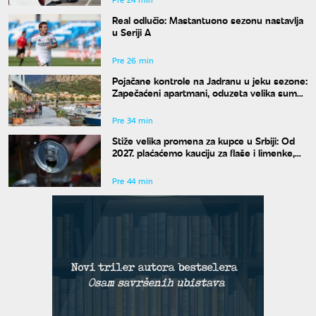
Real odlučio: Mastantuono sezonu nastavlja
u Seriji A
Pre 26 min
Pojačane kontrole na Jadranu u jeku sezone:
Zapečaćeni apartmani, oduzeta velika suma
novca
Pre 34 min
Stiže velika promena za kupce u Srbiji: Od
2027. plaćaćemo kauciju za flaše i limenke,
evo kako će se novac dobijati nazad
Pre 44 min