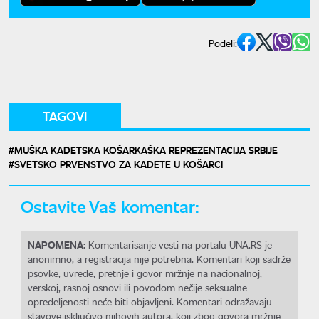
Podeli:
TAGOVI
MUŠKA KADETSKA KOŠARKAŠKA REPREZENTACIJA SRBIJE
SVETSKO PRVENSTVO ZA KADETE U KOŠARCI
Ostavite Vaš komentar:
NAPOMENA:
Komentarisanje vesti na portalu UNA.RS je
anonimno, a registracija nije potrebna. Komentari koji sadrže
psovke, uvrede, pretnje i govor mržnje na nacionalnoj,
verskoj, rasnoj osnovi ili povodom nečije seksualne
opredeljenosti neće biti objavljeni. Komentari odražavaju
stavove isključivo njihovih autora, koji zbog govora mržnje