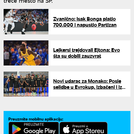
treće mesto na SP.
Zvanično: Isak Bonga platio
700.000 i napustio Partizan
Lejkersi trejdovali Ejtona: Evo
šta su dobili zauzvrat
Novi udarac za Monako: Posle
selidbe u Evrokup, izbačeni i iz
francuskog prvenstva
Preuzmite mobilnu aplikaciju: