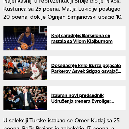
Najefikasniji u reprezentaciji Srbije bio je Nikola
Kusturica sa 25 poena. Matija Lukić je postigao
20 poena, dok je Ognjen Simjanovski ubacio 10.
Kraj saradnje: Barselona se
rastala sa Vilom Klajburnom
Dosadašnje krilo Burža pojačalo
Parkerov Asvel: Stigao osvajač
Evrokupa
Izabran novi predsednik
Udruženja trenera Evrolige:
Paskval zamenio Itudisa
U selekciji Turske istakao se Omer Kutlaj sa 25
poena. Bešir Brajant je zabeležio 17 poena, a