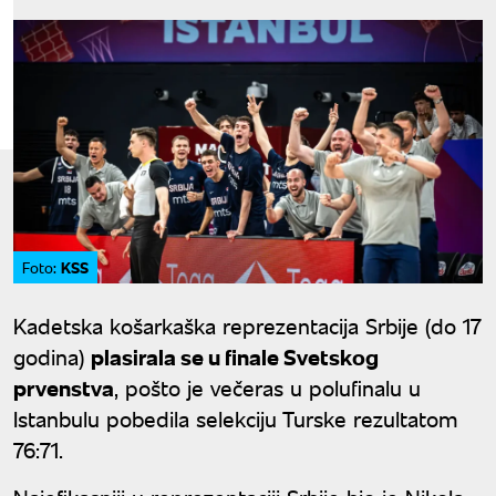
KSS
Foto:
Kadetska košarkaška reprezentacija Srbije (do 17
godina)
plasirala se u finale Svetskog
prvenstva
, pošto je večeras u polufinalu u
Istanbulu pobedila selekciju Turske rezultatom
76:71.