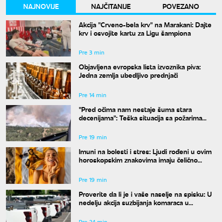
NAJNOVIJE
NAJČITANIJE
POVEZANO
Akcija "Crveno-bela krv" na Marakani: Dajte
krv i osvojite kartu za Ligu šampiona
Pre 3 min
Objavljena evropska lista izvoznika piva:
Jedna zemlja ubedljivo prednjači
Pre 14 min
"Pred očima nam nestaje šuma stara
decenijama": Teška situacija sa požarima
širom Srbije, šteta je ogromna
Pre 19 min
Imuni na bolesti i stres: Ljudi rođeni u ovim
horoskopskim znakovima imaju čelično
zdravlje, a jedan detalj ih potpuno izdvaja
Pre 19 min
Proverite da li je i vaše naselje na spisku: U
nedelju akcija suzbijanja komaraca u
Beogradu
Pre 24 min