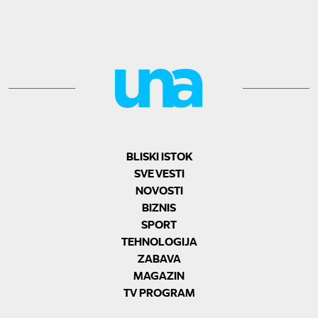
BLISKI ISTOK
SVE VESTI
NOVOSTI
BIZNIS
SPORT
TEHNOLOGIJA
ZABAVA
MAGAZIN
TV PROGRAM