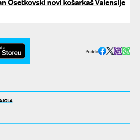
an Osetkovski novi košarkaš Valensije
Podeli:
AJOLA