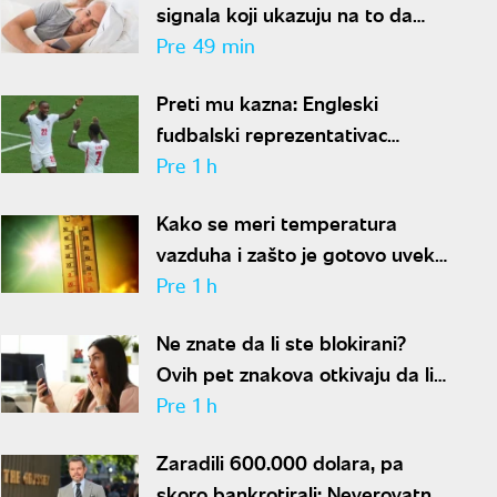
signala koji ukazuju na to da
partner krije aferu
Pre 49 min
Preti mu kazna: Engleski
fudbalski reprezentativac
optužen za napad u noćnom
Pre 1 h
klubu
Kako se meri temperatura
vazduha i zašto je gotovo uvek
niža od one koju pokazuju naši
Pre 1 h
termometri
Ne znate da li ste blokirani?
Ovih pet znakova otkivaju da li
se nalazite na nečijoj "crnoj listi"
Pre 1 h
Zaradili 600.000 dolara, pa
skoro bankrotirali: Neverovatna