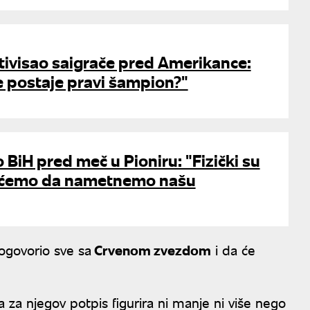
tivisao saigrače pred Amerikance:
e postaje pravi šampion?"
 BiH pred meč u Pioniru: "Fizički su
aćemo da nametnemo našu
dogovorio sve sa
Crvenom zvezdom
i da će
da za njegov potpis figurira ni manje ni više nego