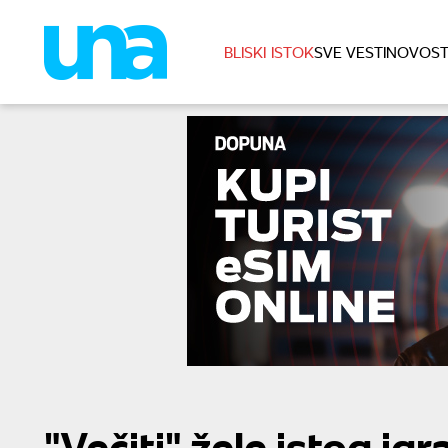
BLISKI ISTOK
SVE VESTI
NOVOST
"Večiti" žele istog ig