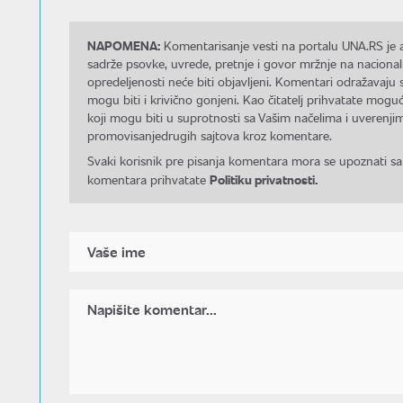
NAPOMENA:
Komentarisanje vesti na portalu UNA.RS je a
sadrže psovke, uvrede, pretnje i govor mržnje na nacional
opredeljenosti neće biti objavljeni. Komentari odražavaju 
mogu biti i krivično gonjeni. Kao čitatelj prihvatate mo
koji mogu biti u suprotnosti sa Vašim načelima i uverenjim
promovisanjedrugih sajtova kroz komentare.
Svaki korisnik pre pisanja komentara mora se upoznati sa
Politiku privatnosti.
komentara prihvatate