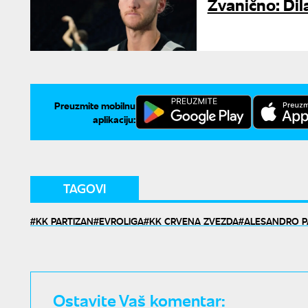
Zvanično: Dil
Preuzmite mobilnu
aplikaciju:
TAGOVI
KK PARTIZAN
EVROLIGA
KK CRVENA ZVEZDA
ALESANDRO P
Ostavite Vaš komentar: