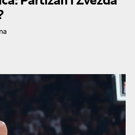
?
ina