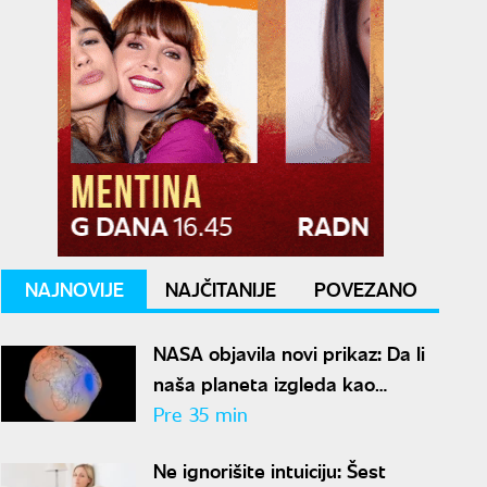
NAJNOVIJE
NAJČITANIJE
POVEZANO
NASA objavila novi prikaz: Da li
naša planeta izgleda kao
krompir ili kao plavi kliker?
Pre 35 min
Ne ignorišite intuiciju: Šest