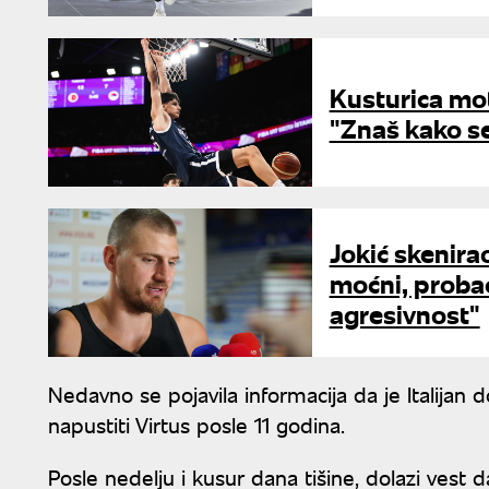
Kusturica mo
"Znaš kako s
Jokić skenirao
moćni, prob
agresivnost"
Nedavno se pojavila informacija da je Italijan 
napustiti Virtus posle 11 godina.
Posle nedelju i kusur dana tišine, dolazi vest 