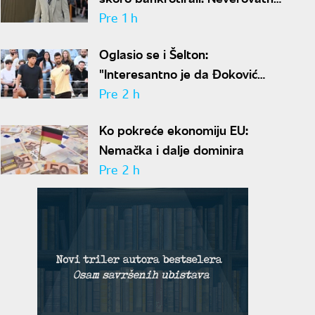
ispovest Meta Dejmona o paklu
Pre 1 h
kroz koji je prošao
Oglasio se i Šelton:
"Interesantno je da Đoković
predlaže skraćenje mečeva..."
Pre 2 h
Ko pokreće ekonomiju EU:
Nemačka i dalje dominira
Pre 2 h