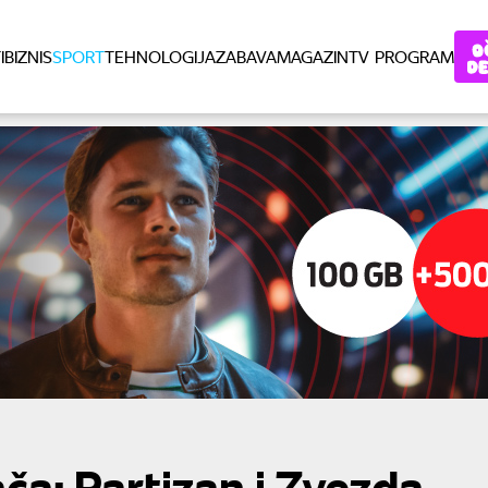
I
BIZNIS
SPORT
TEHNOLOGIJA
ZABAVA
MAGAZIN
TV PROGRAM
rača: Partizan i Zvezda