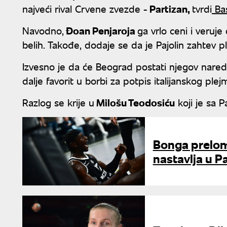
najveći rival Crvene zvezde -
Partizan,
tvrdi
Bas
Navodno,
Đoan Penjaroja
ga vrlo ceni i veruje
belih. Takođe, dodaje se da je Pajolin zahtev p
Izvesno je da će Beograd postati njegov nared
dalje favorit u borbi za potpis italijanskog plej
Razlog se krije u
Milošu Teodosiću
koji je sa P
Bonga prelom
nastavlja u P