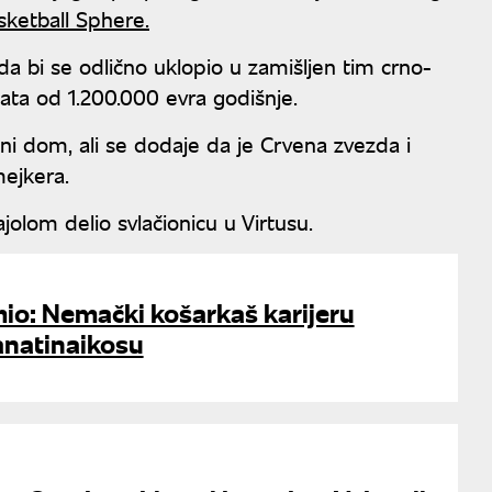
ketball Sphere.
 da bi se odlično uklopio u zamišljen tim crno-
lata od 1.200.000 evra godišnje.
ni dom, ali se dodaje da je Crvena zvezda i
mejkera.
ajolom delio svlačionicu u Virtusu.
io: Nemački košarkaš karijeru
anatinaikosu