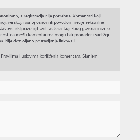
nonimno, a registracija nije potrebna. Komentari koji
noj, verskoj, rasnoj osnovi ili povodom nečije seksualne
stavove isključivo njihovih autora, koji zbog govora mržnje
gućnost da među komentarima mogu biti pronađeni sadržaji
a. Nije dozvoljeno postavljanje linkova i
 Pravilima i uslovima korišćenja komentara. Slanjem