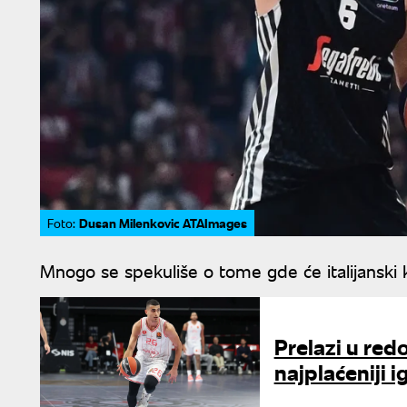
Dusan Milenkovic ATAImages
Foto:
Mnogo se spekuliše o tome gde će italijanski 
Prelazi u red
najplaćeniji ig