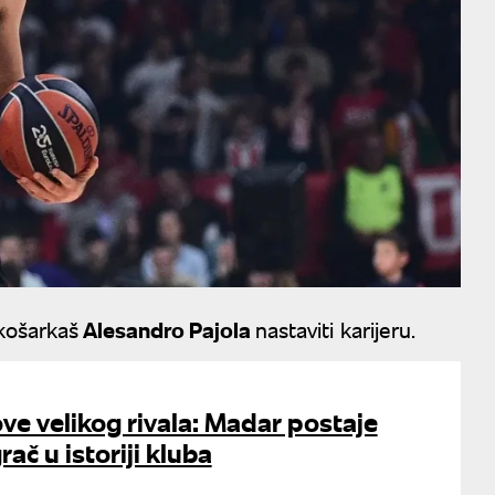
košarkaš
Alesandro Pajola
nastaviti karijeru.
ove velikog rivala: Madar postaje
rač u istoriji kluba