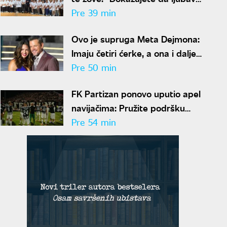
prema Srbiji nema granice"
Pre 39 min
Ovo je supruga Meta Dejmona:
Imaju četiri ćerke, a ona i dalje
izgleda kao bomba
Pre 50 min
FK Partizan ponovo uputio apel
navijačima: Pružite podršku
igračima, nemojte da štetite
Pre 54 min
klubu