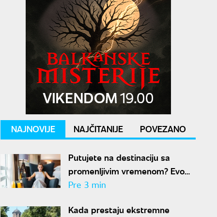
NAJNOVIJE
NAJČITANIJE
POVEZANO
Putujete na destinaciju sa
promenljivim vremenom? Evo
šta je sve potrebno da
Pre 3 min
spakujete
Kada prestaju ekstremne