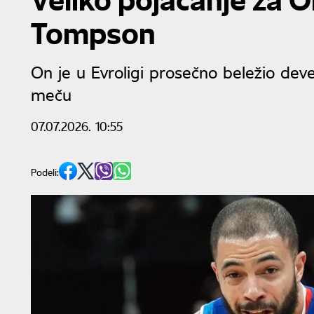
Tompson
On je u Evroligi prosečno beležio devet
meču
07.07.2026. 10:55
Podeli: