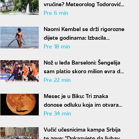
vrućine? Meteorolog Todorović
otkriva kakvo nas vreme
Pre 6 min
očekuje do kraja avgusta
Naomi Kembel se drži rigorozne
dijete godinama: Izbacila
mlečne proizvode i gluten
Pre 18 min
Nož u leđa Barseloni: Šengelija
sam platio skoro milion evra da
ode u Dubai
Pre 22 min
Mesec je u Biku: Tri znaka
donose odluku koja im otvara
put do velikog novca
Pre 34 min
Vučić učesnicima kampa Srbija
te zove: "Dokazujete da ljubav