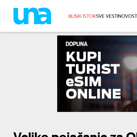
BLISKI ISTOK
SVE VESTI
NOVOST
Veliko pojačanje za O