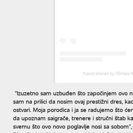
A post shared by Olimpia 
"Izuzetno sam uzbuđen što započinjem ovo nov
sam na prilici da nosim ovaj prestižni dres, kao
ostvari. Moja porodica i ja se radujemo što c
da upoznam saigrače, trenere i stručni štab k
svemu što ovo novo poglavlje nosi sa sobom", iz