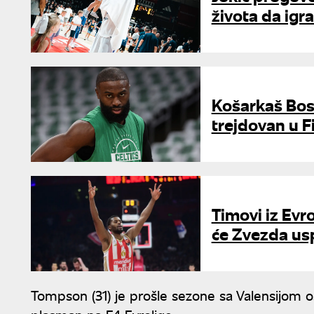
života da igr
Košarkaš Bos
trejdovan u Fi
Timovi iz Evro
će Zvezda usp
Tompson (31) je prošle sezone sa Valensijom os