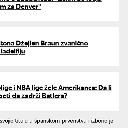
am za Denver"
tona Džejlen Braun zvanično
ladelfiju
lige i NBA lige žele Amerikanca: Da li
eti da zadrži Batlera?
vojio titulu u španskom prvenstvu i izborio je