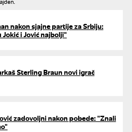
Lajden.
an nakon sjajne partije za Srbiju:
okić i Jović najbolji"
rkaš Sterling Braun novi igrač
 Jović zadovoljni nakon pobede: "Znali
mo"