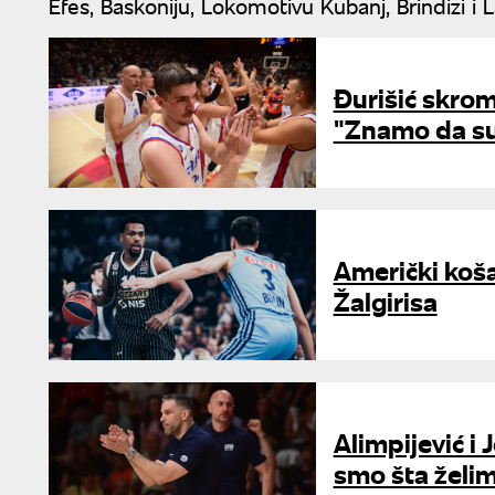
Efes, Baskoniju, Lokomotivu Kubanj, Brindizi i 
Đurišić skrom
"Znamo da su J
Američki koša
Žalgirisa
Alimpijević i
smo šta želi