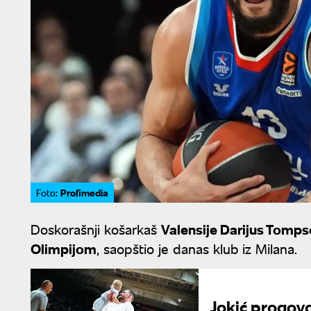
Profimedia
Foto:
Doskorašnji košarkaš
Valensije Darijus Tomp
Olimpijom
, saopštio je danas klub iz Milana.
Jokić progovo