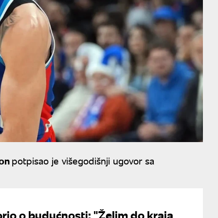
son
potpisao je višegodišnji ugovor sa
rio o budućnosti: "Želim do kraja