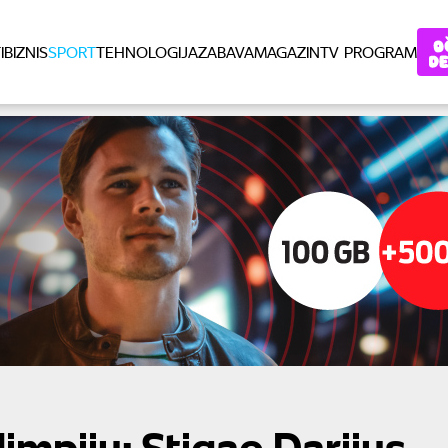
I
BIZNIS
SPORT
TEHNOLOGIJA
ZABAVA
MAGAZIN
TV PROGRAM
limpiju: Stigao Darijus