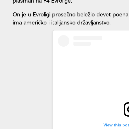
plasman na F4 Evrolige.
On je u Evroligi prosečno beležio devet poena,
ima američko i italijansko državljanstvo.
View this po