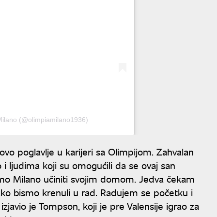
Milano (@olimpiamilano1936)
o poglavlje u karijeri sa Olimpijom. Zahvalan
 i ljudima koji su omogućili da se ovaj san
́emo Milano učiniti svojim domom. Jedva čekam
ako bismo krenuli u rad. Radujem se početku i
javio je Tompson, koji je pre Valensije igrao za