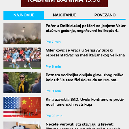
NAJNOVIJE
NAJČITANIJE
POVEZANO
Požar u Deliblatskoj peščari ne jenjava: Vetar
otežava gašenje, angažovani helikopteri
MUP-a
Pre 7 min
Milenković se vraća u Seriju A? Srpski
reprezentativac na meti italijanskog velikana
Pre 8 min
Poznata voditeljka obrijala glavu zbog teške
bolesti: "Ja sam živi dokaz da se trauma
može prevazići"
Pre 9 min
Kina uzvratila SAD: Uvela kontramere protiv
novih američkih restrikcija
Pre 22 min
Nećete verovati šta stavljaju u krevet:
Bizarna metoda sa povrćem rešava problem