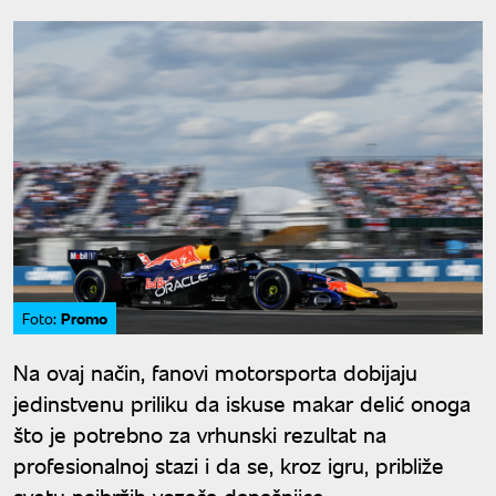
Promo
Foto:
Na ovaj način, fanovi motorsporta dobijaju
jedinstvenu priliku da iskuse makar delić onoga
što je potrebno za vrhunski rezultat na
profesionalnoj stazi i da se, kroz igru, približe
svetu najbržih vozača današnjice.