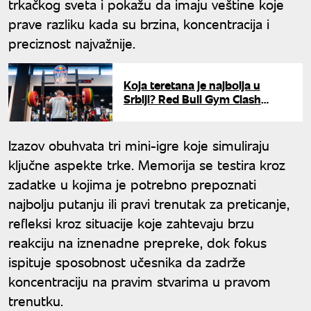
trkačkog sveta i pokažu da imaju veštine koje
prave razliku kada su brzina, koncentracija i
preciznost najvažnije.
Koja teretana je najbolja u
Srbiji? Red Bull Gym Clash
okuplja 16 najboljih timova u
borbi za Svetsko finale
Izazov obuhvata tri mini-igre koje simuliraju
ključne aspekte trke. Memorija se testira kroz
zadatke u kojima je potrebno prepoznati
najbolju putanju ili pravi trenutak za preticanje,
refleksi kroz situacije koje zahtevaju brzu
reakciju na iznenadne prepreke, dok fokus
ispituje sposobnost učesnika da zadrže
koncentraciju na pravim stvarima u pravom
trenutku.