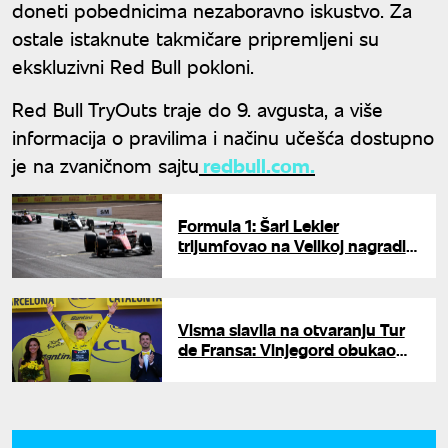
doneti pobednicima nezaboravno iskustvo. Za
ostale istaknute takmičare pripremljeni su
ekskluzivni Red Bull pokloni.
Red Bull TryOuts traje do 9. avgusta, a više
informacija o pravilima i načinu učešća dostupno
je na zvaničnom sajtu
redbull.com.
Formula 1: Šarl Lekler
trijumfovao na Velikoj nagradi
Velike Britanije
Visma slavila na otvaranju Tur
de Fransa: Vinjegord obukao
žutu majicu