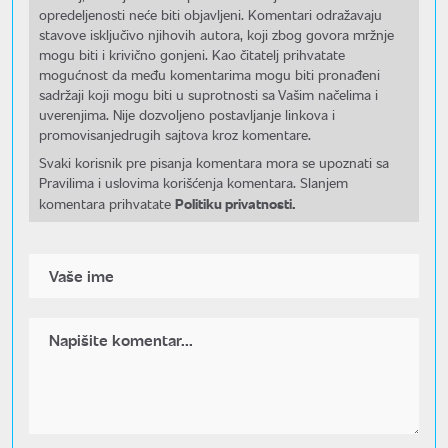
opredeljenosti neće biti objavljeni. Komentari odražavaju
stavove isključivo njihovih autora, koji zbog govora mržnje
mogu biti i krivično gonjeni. Kao čitatelj prihvatate
mogućnost da među komentarima mogu biti pronađeni
sadržaji koji mogu biti u suprotnosti sa Vašim načelima i
uverenjima. Nije dozvoljeno postavljanje linkova i
promovisanjedrugih sajtova kroz komentare.
Svaki korisnik pre pisanja komentara mora se upoznati sa
Pravilima i uslovima korišćenja komentara. Slanjem
Politiku privatnosti.
komentara prihvatate