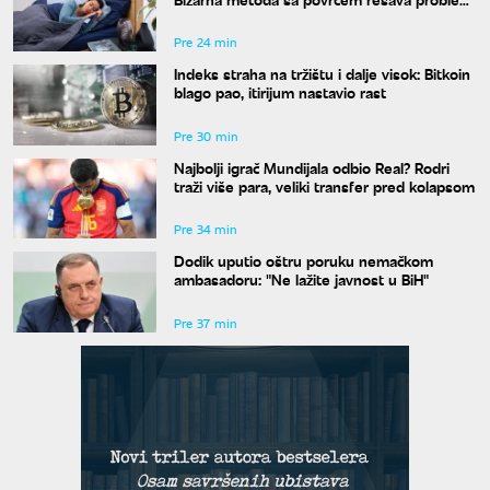
znojenja preko noći
Pre 24 min
Indeks straha na tržištu i dalje visok: Bitkoin
blago pao, itirijum nastavio rast
Pre 30 min
Najbolji igrač Mundijala odbio Real? Rodri
traži više para, veliki transfer pred kolapsom
Pre 34 min
Dodik uputio oštru poruku nemačkom
ambasadoru: "Ne lažite javnost u BiH"
Pre 37 min