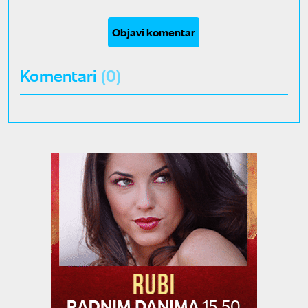
Objavi komentar
Komentari
(0)