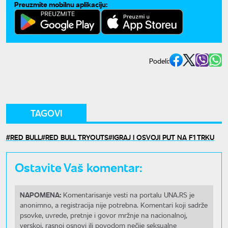
Preuzmite mobilnu aplikaciju:
Podeli:
TAGOVI
RED BULL
RED BULL TRYOUTS
IGRAJ I OSVOJI PUT NA F1 TRKU
Ostavite Vaš komentar:
NAPOMENA:
Komentarisanje vesti na portalu UNA.RS je
anonimno, a registracija nije potrebna. Komentari koji sadrže
psovke, uvrede, pretnje i govor mržnje na nacionalnoj,
verskoj, rasnoj osnovi ili povodom nečije seksualne