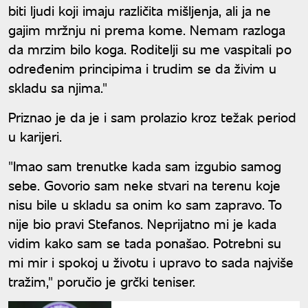
biti ljudi koji imaju različita mišljenja, ali ja ne
gajim mržnju ni prema kome. Nemam razloga
da mrzim bilo koga. Roditelji su me vaspitali po
određenim principima i trudim se da živim u
skladu sa njima."
Priznao je da je i sam prolazio kroz težak period
u karijeri.
"Imao sam trenutke kada sam izgubio samog
sebe. Govorio sam neke stvari na terenu koje
nisu bile u skladu sa onim ko sam zapravo. To
nije bio pravi Stefanos. Neprijatno mi je kada
vidim kako sam se tada ponašao. Potrebni su
mi mir i spokoj u životu i upravo to sada najviše
tražim," poručio je grčki teniser.