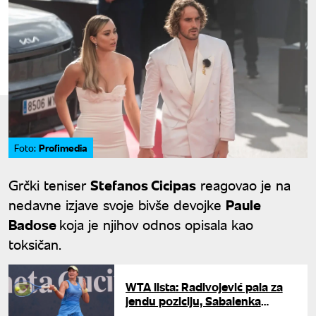
Profimedia
Foto:
Grčki teniser
Stefanos Cicipas
reagovao je na
nedavne izjave svoje bivše devojke
Paule
Badose
koja je njihov odnos opisala kao
toksičan.
WTA lista: Radivojević pala za
jendu poziciju, Sabalenka
ubedljivo prva