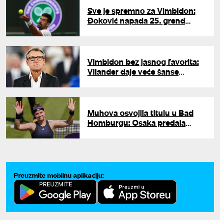
Sve je spremno za Vimbldon:
Đoković napada 25. grend
slem, Kecmanović na Sinera,
Kostović na Sabalenku
Vimbldon bez jasnog favorita:
Vilander daje veće šanse
Đokoviću nego Sineru
Muhova osvojila titulu u Bad
Homburgu: Osaka predala
finale zbog povrede
Preuzmite mobilnu aplikaciju: