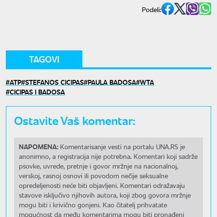
Podeli:
TAGOVI
ATP
STEFANOS CICIPAS
PAULA BADOSA
WTA
CICIPAS I BADOSA
Ostavite Vaš komentar:
NAPOMENA:
Komentarisanje vesti na portalu UNA.RS je
anonimno, a registracija nije potrebna. Komentari koji sadrže
psovke, uvrede, pretnje i govor mržnje na nacionalnoj,
verskoj, rasnoj osnovi ili povodom nečije seksualne
opredeljenosti neće biti objavljeni. Komentari odražavaju
stavove isključivo njihovih autora, koji zbog govora mržnje
mogu biti i krivično gonjeni. Kao čitatelj prihvatate
mogućnost da među komentarima mogu biti pronađeni