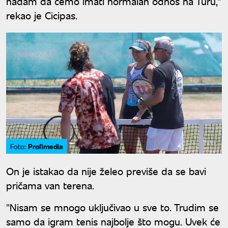
nadam da ćemo imati normalan odnos na Turu,"
rekao je Cicipas.
Profimedia
Foto:
On je istakao da nije želeo previše da se bavi
pričama van terena.
"Nisam se mnogo uključivao u sve to. Trudim se
samo da igram tenis najbolje što mogu. Uvek će