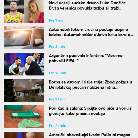
Novi detalji sudske drame Luke Dončića:
Bivša verenica povukla tužbu ali traži
bogatstvo na sudu u Sloveniji
Pre 1 min
Automobili tokom vrućina postaju usijane
kabine: Automehaničar otkriva kako brzo da
rashladite vozilo
Pre 2 min
Argentina podržala Infantina: "Moramo
pohvaliti FIFA..."
Pre 17 min
Borba sa vatrom i dalje traje: Zbog požara u
Deliblatskoj peščari naložena hitna
evakuacija
Pre 18 min
Pod kao iz salona: Sipajte ovo piće u vodu i
gledajte kako prašina nestaje
Pre 21 min
Američki obaveštajci tvrde: Putin bi mogao