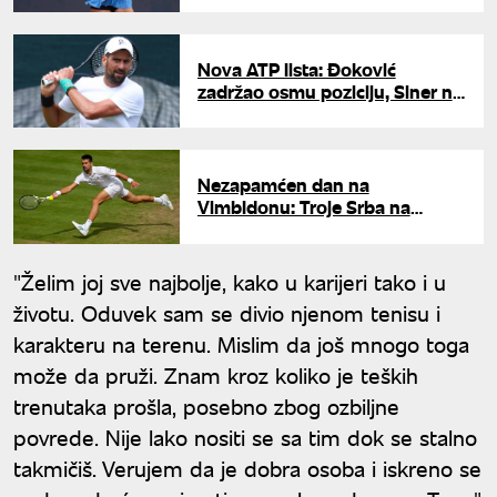
Nova ATP lista: Đoković
zadržao osmu poziciju, Siner na
prvom mestu
Nezapamćen dan na
Vimbldonu: Troje Srba na
Centralnom terenu, Miomir i
Teodora na šampione, Novak
zatvara program
"Želim joj sve najbolje, kako u karijeri tako i u
životu. Oduvek sam se divio njenom tenisu i
karakteru na terenu. Mislim da još mnogo toga
može da pruži. Znam kroz koliko je teških
trenutaka prošla, posebno zbog ozbiljne
povrede. Nije lako nositi se sa tim dok se stalno
takmičiš. Verujem da je dobra osoba i iskreno se