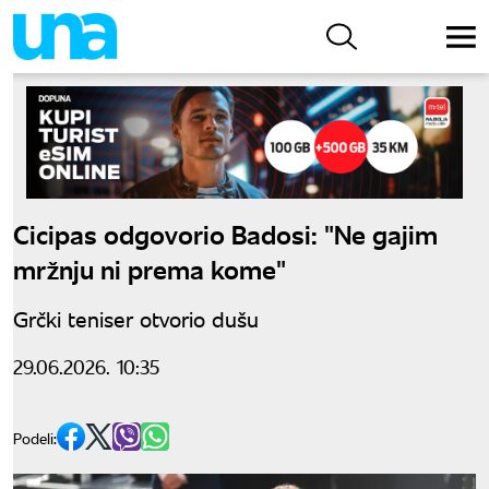
Cicipas odgovorio Badosi: "Ne gajim
mržnju ni prema kome"
Grčki teniser otvorio dušu
29.06.2026. 10:35
Podeli: