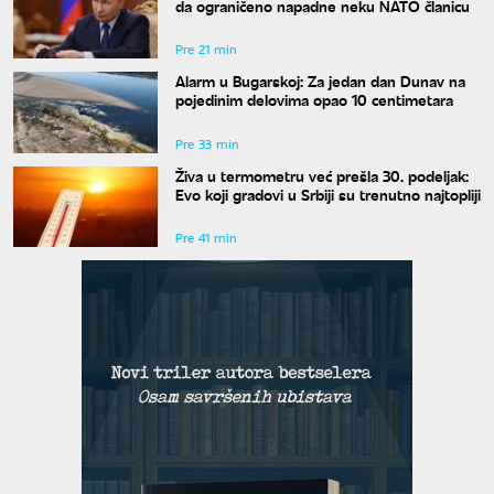
da ograničeno napadne neku NATO članicu
Pre 21 min
Alarm u Bugarskoj: Za jedan dan Dunav na
pojedinim delovima opao 10 centimetara
Pre 33 min
Živa u termometru već prešla 30. podeljak:
Evo koji gradovi u Srbiji su trenutno najtopliji
Pre 41 min