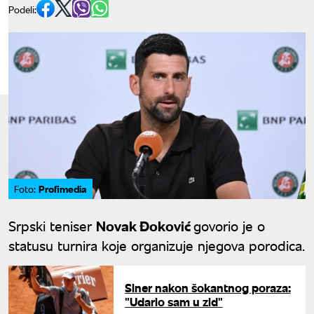
Podeli:
Profimedia
Foto:
Srpski teniser
Novak Đoković
govorio je o
statusu turnira koje organizuje njegova porodica.
Siner nakon šokantnog poraza:
"Udario sam u zid"