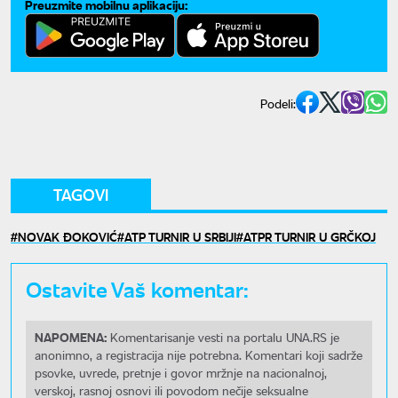
Preuzmite mobilnu aplikaciju:
Podeli:
TAGOVI
NOVAK ĐOKOVIĆ
ATP TURNIR U SRBIJI
ATPR TURNIR U GRČKOJ
Ostavite Vaš komentar:
NAPOMENA:
Komentarisanje vesti na portalu UNA.RS je
anonimno, a registracija nije potrebna. Komentari koji sadrže
psovke, uvrede, pretnje i govor mržnje na nacionalnoj,
verskoj, rasnoj osnovi ili povodom nečije seksualne