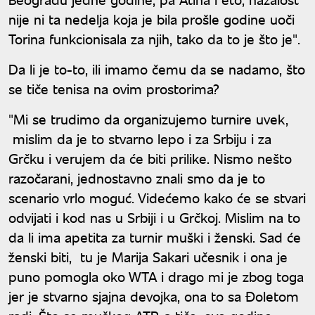
nije ni ta nedelja koja je bila prošle godine uoči
Torina funkcionisala za njih, tako da to je što je".
Da li je to-to, ili imamo čemu da se nadamo, što
se tiče tenisa na ovim prostorima?
"Mi se trudimo da organizujemo turnire uvek,
mislim da je to stvarno lepo i za Srbiju i za
Grčku i verujem da će biti prilike. Nismo nešto
razočarani, jednostavno znali smo da je to
scenario vrlo moguć. Videćemo kako će se stvari
odvijati i kod nas u Srbiji i u Grčkoj. Mislim na to
da li ima apetita za turnir muški i ženski. Sad će
ženski biti, tu je Marija Sakari učesnik i ona je
puno pomogla oko WTA i drago mi je zbog toga
jer je stvarno sjajna devojka, ona to sa Đoletom