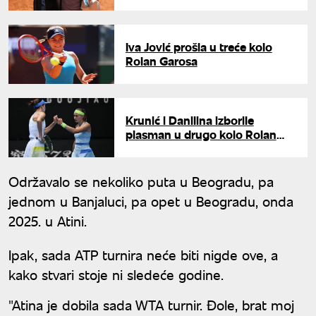
Iva Jović prošla u treće kolo
Rolan Garosa
Krunić i Danilina izborile
plasman u drugo kolo Rolan
Garosa u dublu
Održavalo se nekoliko puta u Beogradu, pa
jednom u Banjaluci, pa opet u Beogradu, onda
2025. u Atini.
Ipak, sada ATP turnira neće biti nigde ove, a
kako stvari stoje ni sledeće godine.
"Atina je dobila sada WTA turnir. Đole, brat moj