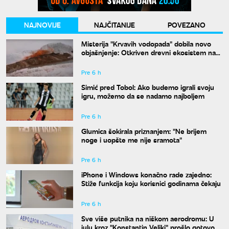
NAJNOVIJE
NAJČITANIJE
POVEZANO
Misterija "Krvavih vodopada" dobila novo
objašnjenje: Otkriven drevni ekosistem na
Antarktiku
Pre 6 h
Simić pred Tobol: Ako budemo igrali svoju
igru, možemo da se nadamo najboljem
Pre 6 h
Glumica šokirala priznanjem: "Ne brijem
noge i uopšte me nije sramota"
Pre 6 h
iPhone i Windows konačno rade zajedno:
Stiže funkcija koju korisnici godinama čekaju
Pre 6 h
Sve više putnika na niškom aerodromu: U
julu kroz "Konstantin Veliki" prošlo gotovo