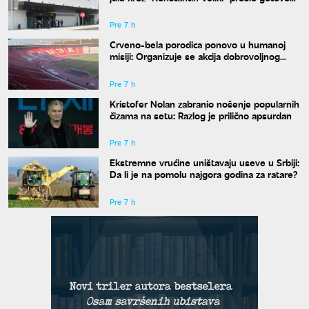
50.000 ljudi
Pre 7 h
Crveno-bela porodica ponovo u humanoj
misiji: Organizuje se akcija dobrovoljnog
davanja krvi
Pre 7 h
Kristofer Nolan zabranio nošenje popularnih
čizama na setu: Razlog je prilično apsurdan
Pre 7 h
Ekstremne vrućine uništavaju useve u Srbiji:
Da li je na pomolu najgora godina za ratare?
Pre 7 h