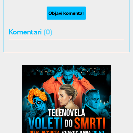
Objavi komentar
Komentari
(0)