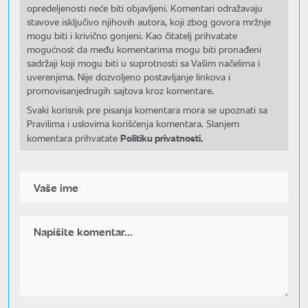
opredeljenosti neće biti objavljeni. Komentari odražavaju
stavove isključivo njihovih autora, koji zbog govora mržnje
mogu biti i krivično gonjeni. Kao čitatelj prihvatate
mogućnost da među komentarima mogu biti pronađeni
sadržaji koji mogu biti u suprotnosti sa Vašim načelima i
uverenjima. Nije dozvoljeno postavljanje linkova i
promovisanjedrugih sajtova kroz komentare.
Svaki korisnik pre pisanja komentara mora se upoznati sa
Pravilima i uslovima korišćenja komentara. Slanjem
Politiku privatnosti.
komentara prihvatate