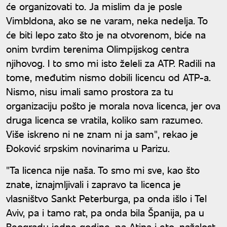
će organizovati to. Ja mislim da je posle
Vimbldona, ako se ne varam, neka nedelja. To
će biti lepo zato što je na otvorenom, biće na
onim tvrdim terenima Olimpijskog centra
njihovog. I to smo mi isto želeli za ATP. Radili na
tome, međutim nismo dobili licencu od ATP-a.
Nismo, nisu imali samo prostora za tu
organizaciju pošto je morala nova licenca, jer ova
druga licenca se vratila, koliko sam razumeo.
Više iskreno ni ne znam ni ja sam", rekao je
Đoković srpskim novinarima u Parizu.
"Ta licenca nije naša. To smo mi sve, kao što
znate, iznajmljivali i zapravo ta licenca je
vlasništvo Sankt Peterburga, pa onda išlo i Tel
Aviv, pa i tamo rat, pa onda bila Španija, pa u
Beogradu jedne godine, pa Atina i eto, nažalost