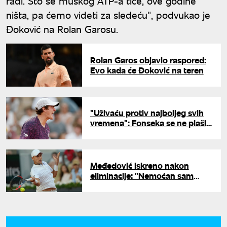
radi. Što se muškog ATP-a tiče, ove godine
ništa, pa ćemo videti za sledeću", podvukao je
Đoković na Rolan Garosu.
Rolan Garos objavio raspored:
Evo kada će Đoković na teren
"Uživaću protiv najboljeg svih
vremena": Fonseka se ne plaši
Đokovića, najavljuje spektakl
Međedović iskreno nakon
eliminacije: "Nemoćan sam
protiv ovakvog Ruda, kapa dole
za igru"