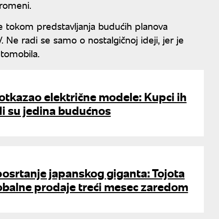
romeni.
 je tokom predstavljanja budućih planova
 Ne radi se samo o nostalgičnoj ideji, jer je
utomobila.
tkazao električne modele: Kupci ih
idi su jedina budućnos
posrtanje japanskog giganta: Tojota
lobalne prodaje treći mesec zaredom