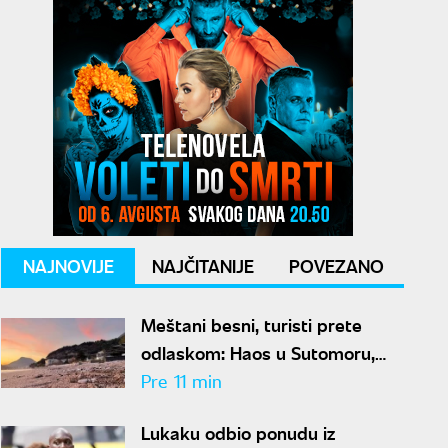
NAJNOVIJE
NAJČITANIJE
POVEZANO
Meštani besni, turisti prete
odlaskom: Haos u Sutomoru,
samo par sati dnevno imaju
Pre 11 min
vodu
Lukaku odbio ponudu iz