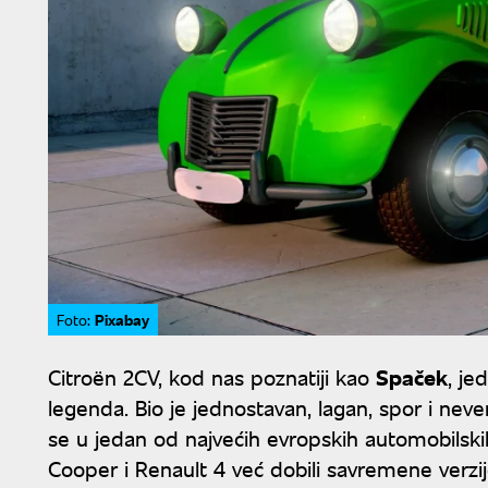
Pixabay
Foto:
Citroën 2CV, kod nas poznatiji kao
Spaček
, je
legenda. Bio je jednostavan, lagan, spor i nev
se u jedan od najvećih evropskih automobilski
Cooper i Renault 4 već dobili savremene verzi