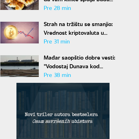
zlatnorumene, a iznutra
Pre 28 min
vlaknaste i sočne
Strah na tržištu se smanjio:
Vrednost kriptovaluta u
porastu, evo koliko iznosi
Pre 31 min
bitkoin
Mađar saopštio dobre vesti:
"Vodostaj Dunava kod
nuklearke Pakš porastao za 13
Pre 38 min
centimetara"