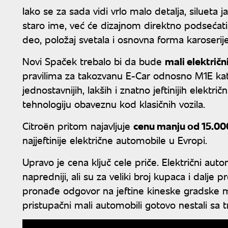
Iako se za sada vidi vrlo malo detalja, silueta
staro ime, već će dizajnom direktno podsećati 
deo, položaj svetala i osnovna forma karoserij
Novi Spaček trebalo bi da bude
mali električ
pravilima za takozvanu E-Car odnosno M1E kateg
jednostavnijih, lakših i znatno jeftinijih elektr
tehnologiju obaveznu kod klasičnih vozila.
Citroën pritom najavljuje
cenu manju od 15.00
najjeftinije električne automobile u Evropi.
Upravo je cena ključ cele priče. Električni auto
napredniji, ali su za veliki broj kupaca i dalje
pronađe odgovor na jeftine kineske gradske mo
pristupačni mali automobili gotovo nestali sa tr