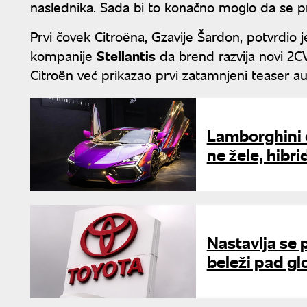
naslednika. Sada bi to konačno moglo da se p
Prvi čovek Citroëna, Gzavije Šardon, potvrdio
kompanije
Stellantis
da brend razvija novi 2CV.
Citroën već prikazao prvi zatamnjeni teaser a
Lamborghini o
ne žele, hibr
Nastavlja se 
beleži pad g