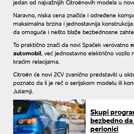
jedan od najvažnijih Citroënovih modela u novoj
Naravno, niska cena značiće i određene komp
maksimalna brzina i jednostavnija konstrukcija
da omoguće i nešto blaže bezbednosne zahteve k
To praktično znači da novi Spaček verovatno
n
automobil
, već jednostavno električno vozi
kraćim relacijama.
Citroën će novi 2CV zvanično predstaviti u okt
poznato da li je reč o serijskom modelu ili k
Jutarnji.
Skupi program
bezbedno da 
perionici