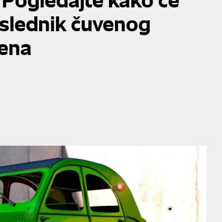
naslednik čuvenog
cena