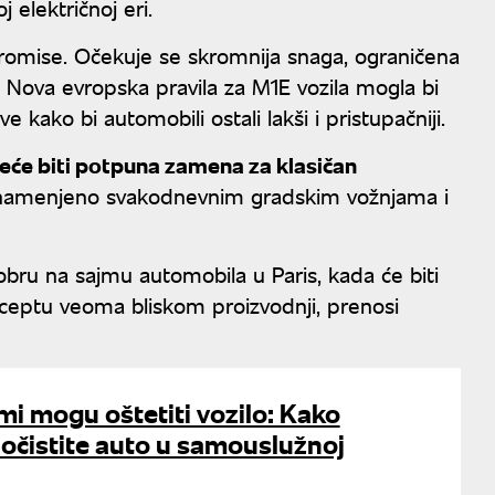
 električnoj eri.
romise. Očekuje se skromnija snaga, ograničena
. Nova evropska pravila za M1E vozila mogla bi
ako bi automobili ostali lakši i pristupačniji.
eće biti potpuna zamena za klasičan
lo namenjeno svakodnevnim gradskim vožnjama i
obru na sajmu automobila u Paris, kada će biti
onceptu veoma bliskom proizvodnji, prenosi
i mogu oštetiti vozilo: Kako
očistite auto u samouslužnoj