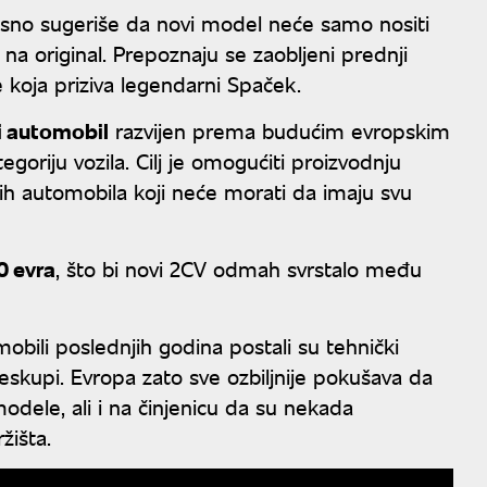
 jasno sugeriše da novi model neće samo nositi
na original. Prepoznaju se zaobljeni prednji
e koja priziva legendarni Spaček.
ni automobil
razvijen prema budućim evropskim
oriju vozila. Cilj je omogućiti proizvodnju
ičnih automobila koji neće morati da imaju svu
0 evra
, što bi novi 2CV odmah svrstalo među
mobili poslednjih godina postali su tehnički
 preskupi. Evropa zato sve ozbiljnije pokušava da
dele, ali i na činjenicu da su nekada
žišta.