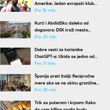
Amerike: Jedan evropski klub
ozbiljno zagrizao
Pre 16 min
Kurti i Abdidžiku daleko od
dogovora: DSK traži mesto
predsednika privremenih
Pre 20 min
institucija
Dobre vesti za korisnike
ChatGPT-a: Ukida se jedno od
najvećih ograničenja
Pre 21 min
Španija preti Italiji: Recipročne
mere ako se ne ukinu granične
kontrole za španske putnike
Pre 28 min
Trik sa puterom i krpom: Kako
da vam kiflice spolja budu