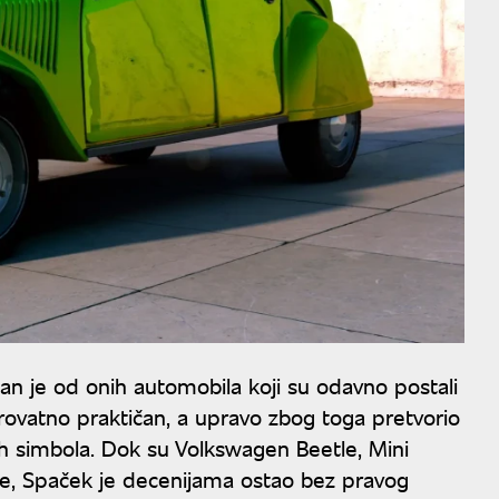
dan je od onih automobila koji su odavno postali
erovatno praktičan, a upravo zbog toga pretvorio
h simbola. Dok su Volkswagen Beetle, Mini
je, Spaček je decenijama ostao bez pravog