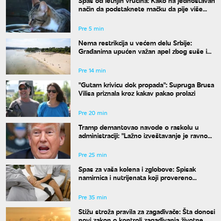
Spas od letnjih vrućina: Kako na jednostavan
način da podstaknete mačku da pije više
vode
Pre 5 min
Nema restrikcija u većem delu Srbije:
Građanima upućen važan apel zbog suše i
niskog vodostaja
Pre 14 min
"Gutam krivicu dok propada": Supruga Brusa
Vilisa priznala kroz kakav pakao prolazi
Pre 20 min
Tramp demantovao navode o raskolu u
administraciji: "Lažno izveštavanje je ravno
izdaji"
Pre 25 min
Spas za vaša kolena i zglobove: Spisak
namirnica i nutrijenata koji provereno
obnavljaju hrskavicu
Pre 35 min
Stižu stroža pravila za zagađivače: Šta donosi
novi zakon o kontroli zagađivanja životne