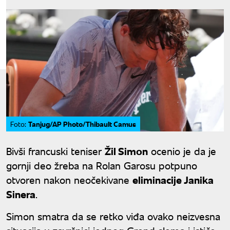
Tanjug/AP Photo/Thibault Camus
Foto:
Bivši francuski teniser
Žil Simon
ocenio je da je
gornji deo žreba na Rolan Garosu potpuno
otvoren nakon neočekivane
eliminacije Janika
Sinera
.
Simon smatra da se retko viđa ovako neizvesna