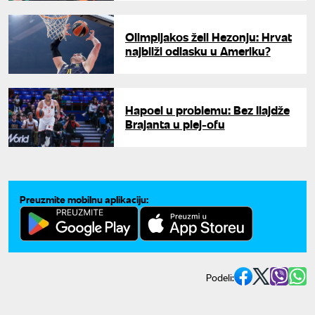
Olimpijakos želi Hezonju: Hrvat
najbliži odlasku u Ameriku?
Hapoel u problemu: Bez Ilajdže
Brajanta u plej-ofu
Preuzmite mobilnu aplikaciju:
Podeli: