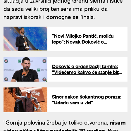
situacija u završnici jednog Grend slema i ističe
da sada veliki broj tenisera ima priliku da
napravi iskorak i domogne se finala.
"Novi Milojko Pantić, moliću
lepo": Novak Đoković o
voditeljskom debiju
Đoković o organizaciji turnira:
"Videćemo kakvo će stanje biti
u Grčkoj i Srbiji"
Siner nakon šokantnog poraza:
"Udario sam u zid"
"Gornja polovina žreba je toliko otvorena,
nisam
video ništa slično poslednjih 20 godina
. Biće