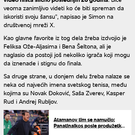
veoma zanimljivo videti ko će biti spreman da
iskoristi svoju šansu", napisao je Simon na
društvenoj mreži X.
Kao glavne favorite iz tog dela žreba izdvojio je
Feliksa Ože-Aljasima i Bena Šeltona, ali je
naglasio da postoji još nekoliko igrača koji mogu
da iznenade i stignu do finala.
Sa druge strane, u donjem delu žreba nalaze se
neka od najvećih imena svetskog tenisa, među
kojima su Novak Đoković, Saša Zverev, Kasper
Rud i Andrej Rubljov.
Atamanov tim se namučio:
Panatinaikos posle produžetka
slomio ekipu PAOKA