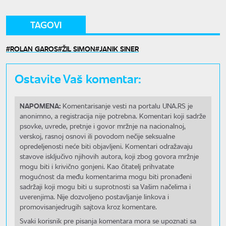
TAGOVI
ROLAN GAROS
ŽIL SIMON
JANIK SINER
Ostavite Vaš komentar:
NAPOMENA:
Komentarisanje vesti na portalu UNA.RS je
anonimno, a registracija nije potrebna. Komentari koji sadrže
psovke, uvrede, pretnje i govor mržnje na nacionalnoj,
verskoj, rasnoj osnovi ili povodom nečije seksualne
opredeljenosti neće biti objavljeni. Komentari odražavaju
stavove isključivo njihovih autora, koji zbog govora mržnje
mogu biti i krivično gonjeni. Kao čitatelj prihvatate
mogućnost da među komentarima mogu biti pronađeni
sadržaji koji mogu biti u suprotnosti sa Vašim načelima i
uverenjima. Nije dozvoljeno postavljanje linkova i
promovisanjedrugih sajtova kroz komentare.
Svaki korisnik pre pisanja komentara mora se upoznati sa