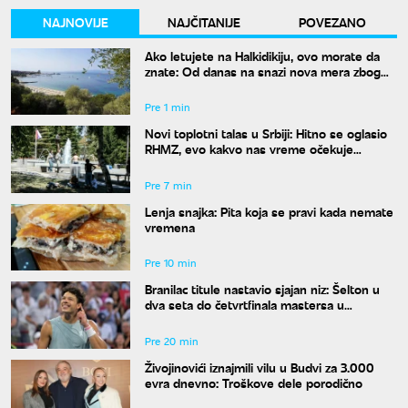
NAJNOVIJE
NAJČITANIJE
POVEZANO
Ako letujete na Halkidikiju, ovo morate da
znate: Od danas na snazi nova mera zbog
visokog rizika od požara
Pre 1 min
Novi toplotni talas u Srbiji: Hitno se oglasio
RHMZ, evo kakvo nas vreme očekuje
narednih dana
Pre 7 min
Lenja snajka: Pita koja se pravi kada nemate
vremena
Pre 10 min
Branilac titule nastavio sjajan niz: Šelton u
dva seta do četvrtfinala mastersa u
Montrealu
Pre 20 min
Živojinovići iznajmili vilu u Budvi za 3.000
evra dnevno: Troškove dele porodično