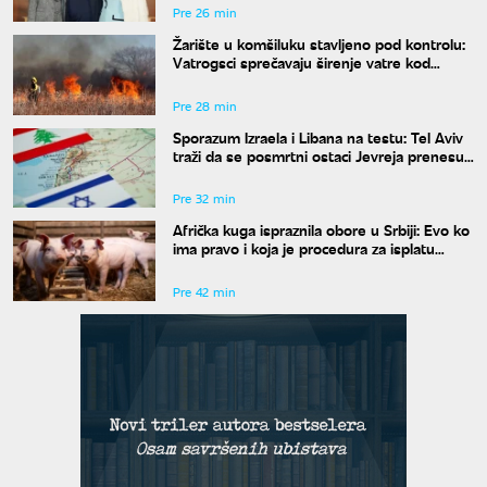
Pre 26 min
Žarište u komšiluku stavljeno pod kontrolu:
Vatrogsci sprečavaju širenje vatre kod
Gacka
Pre 28 min
Sporazum Izraela i Libana na testu: Tel Aviv
traži da se posmrtni ostaci Jevreja prenesu
iz Bejruta
Pre 32 min
Afrička kuga ispraznila obore u Srbiji: Evo ko
ima pravo i koja je procedura za isplatu
odštete
Pre 42 min