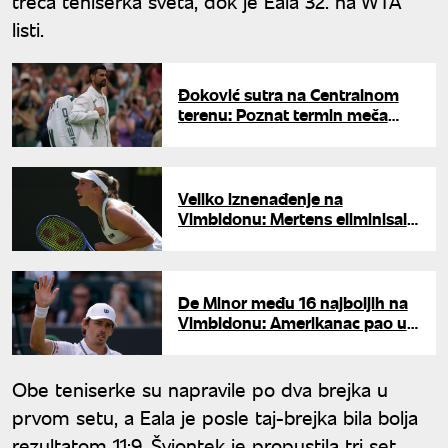
treća teniserka sveta, dok je Eala 32. na WTA
listi.
Đoković sutra na Centralnom
terenu: Poznat termin meča
protiv Safijulina
Veliko iznenađenje na
Vimbldonu: Mertens eliminisala
Ribakinu i izborila osminu finala
De Minor među 16 najboljih na
Vimbldonu: Amerikanac pao u
četiri seta
Obe teniserke su napravile po dva brejka u
prvom setu, a Eala je posle taj-brejka bila bolja
rezultatom 11:9. Švjontek je propustila tri set