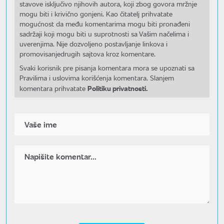
stavove isključivo njihovih autora, koji zbog govora mržnje
mogu biti i krivično gonjeni. Kao čitatelj prihvatate
mogućnost da među komentarima mogu biti pronađeni
sadržaji koji mogu biti u suprotnosti sa Vašim načelima i
uverenjima. Nije dozvoljeno postavljanje linkova i
promovisanjedrugih sajtova kroz komentare.
Svaki korisnik pre pisanja komentara mora se upoznati sa
Pravilima i uslovima korišćenja komentara. Slanjem
Politiku privatnosti.
komentara prihvatate