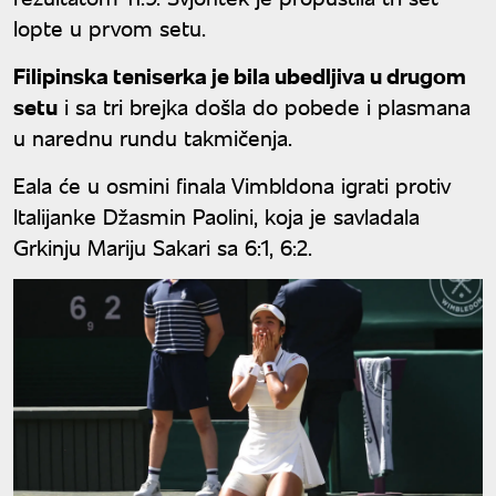
lopte u prvom setu.
Filipinska teniserka je bila ubedljiva u drugom
setu
i sa tri brejka došla do pobede i plasmana
u narednu rundu takmičenja.
Eala će u osmini finala Vimbldona igrati protiv
Italijanke Džasmin Paolini, koja je savladala
Grkinju Mariju Sakari sa 6:1, 6:2.