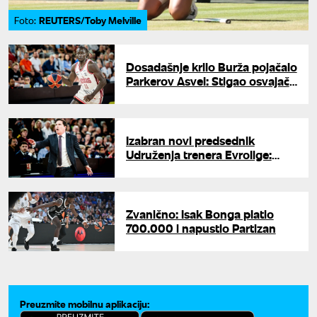
REUTERS/Toby Melville
Foto:
Dosadašnje krilo Burža pojačalo
Parkerov Asvel: Stigao osvajač
Evrokupa
Izabran novi predsednik
Udruženja trenera Evrolige:
Paskval zamenio Itudisa
Zvanično: Isak Bonga platio
700.000 i napustio Partizan
Preuzmite mobilnu aplikaciju: