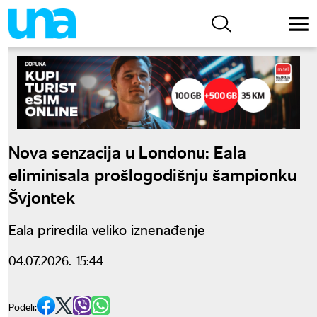
Nova senzacija u Londonu: Eala
eliminisala prošlogodišnju šampionku
Švjontek
Eala priredila veliko iznenađenje
04.07.2026. 15:44
Podeli: