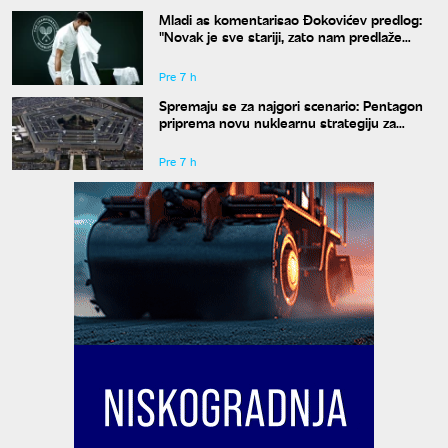
Mladi as komentarisao Đokovićev predlog:
"Novak je sve stariji, zato nam predlaže
kraće mečeve"
Pre 7 h
Spremaju se za najgori scenario: Pentagon
priprema novu nuklearnu strategiju za
eventualni sukob sa Rusijom i Kinom
Pre 7 h