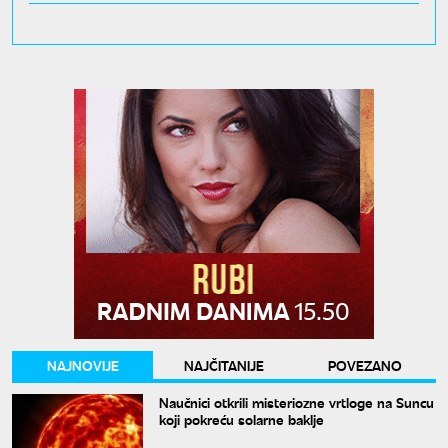
NAJNOVIJE
NAJČITANIJE
POVEZANO
Naučnici otkrili misteriozne vrtloge na Suncu
koji pokreću solarne baklje