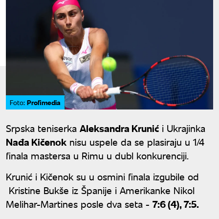
Profimedia
Foto:
Srpska teniserka
Aleksandra Krunić
i Ukrajinka
Nađa Kičenok
nisu uspele da se plasiraju u 1/4
finala mastersa u Rimu u dubl konkurenciji.
Krunić i Kičenok su u osmini finala izgubile od
Kristine Bukše iz Španije i Amerikanke Nikol
Melihar-Martines posle dva seta -
7:6 (4), 7:5.