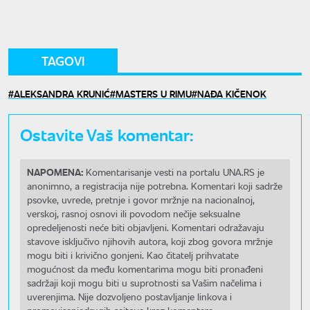
TAGOVI
ALEKSANDRA KRUNIĆ
MASTERS U RIMU
NAĐA KIČENOK
Ostavite Vaš komentar:
NAPOMENA:
Komentarisanje vesti na portalu UNA.RS je
anonimno, a registracija nije potrebna. Komentari koji sadrže
psovke, uvrede, pretnje i govor mržnje na nacionalnoj,
verskoj, rasnoj osnovi ili povodom nečije seksualne
opredeljenosti neće biti objavljeni. Komentari odražavaju
stavove isključivo njihovih autora, koji zbog govora mržnje
mogu biti i krivično gonjeni. Kao čitatelj prihvatate
mogućnost da među komentarima mogu biti pronađeni
sadržaji koji mogu biti u suprotnosti sa Vašim načelima i
uverenjima. Nije dozvoljeno postavljanje linkova i