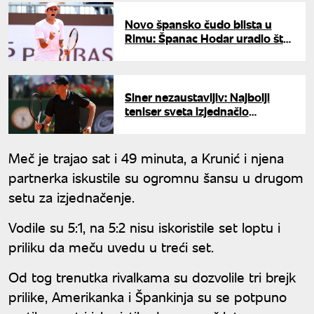
Novo špansko čudo blista u
Rimu: Španac Hodar uradio što
nije niko od Đokovića 2007.
godine
Siner nezaustavljiv: Najbolji
teniser sveta izjednačio
Đokovićev rekord
Meč je trajao sat i 49 minuta, a Krunić i njena
partnerka iskustile su ogromnu šansu u drugom
setu za izjednačenje.
Vodile su 5:1, na 5:2 nisu iskoristile set loptu i
priliku da meču uvedu u treći set.
Od tog trenutka rivalkama su dozvolile tri brejk
prilike, Amerikanka i Špankinja su se potpuno