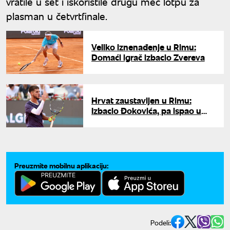
vratile u set i iskoristile drugu meč lotpu za
plasman u četvrtfinale.
Veliko iznenađenje u Rimu:
Domaći igrač izbacio Zvereva
Hrvat zaustavljen u Rimu:
Izbacio Đokovića, pa ispao u
osmini finala
Preuzmite mobilnu aplikaciju:
Podeli: