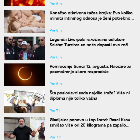
Pre 6 h
Konačno otkrivena tačna brojka: Evo koliko
minuta intimnog odnosa je ženi potrebno da
bi bila potpuno zadovoljna
Pre 6 h
Legenda Liverpula razočarana odlukom
Salaha: Turcima se neće dopasti ove reči
Pre 6 h
Pomračenje Sunca 12. avgusta: Naočare za
posmatranje skoro rasprodate
Pre 6 h
Šta poslodavci sada najviše traže? Više ni
diploma nije toliko važna
Pre 7 h
Gladijator ponovo u top formi: Rasel Krou
smršao više od 20 kilograma pa zapalio
društvene mreže novim izgledom
Pre 7 h