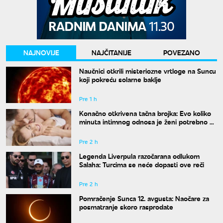
NAJNOVIJE
NAJČITANIJE
POVEZANO
Naučnici otkrili misteriozne vrtloge na Suncu
koji pokreću solarne baklje
Pre 1 h
Konačno otkrivena tačna brojka: Evo koliko
minuta intimnog odnosa je ženi potrebno da
bi bila potpuno zadovoljna
Pre 2 h
Legenda Liverpula razočarana odlukom
Salaha: Turcima se neće dopasti ove reči
Pre 2 h
Pomračenje Sunca 12. avgusta: Naočare za
posmatranje skoro rasprodate