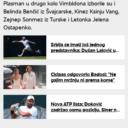
Plasman u drugo kolo Vimbldona izborile su i
Belinda Benčić iz Švajcarske, Kinez Ksinju Vang,
Zejnep Sonmez iz Turske i Letonka Jelena
Ostapenko.
Srbija će imati još jednog
predstavnika: Dušan Lajović u
glavnom žrebu Vimbldona
Cicipas odgovorio Badosi: "Ne
gajim mržnju ni prema kome"
Nova ATP lista: Đoković
zadržao osmu poziciju, Siner na
prvom mestu