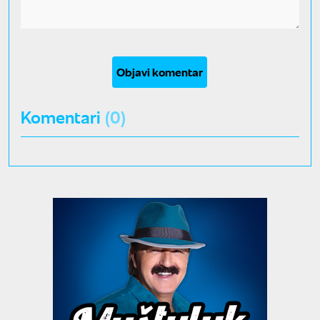
Objavi komentar
Komentari
(0)