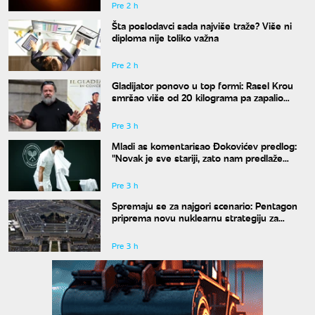
Pre 2 h
Šta poslodavci sada najviše traže? Više ni
diploma nije toliko važna
Pre 2 h
Gladijator ponovo u top formi: Rasel Krou
smršao više od 20 kilograma pa zapalio
društvene mreže novim izgledom
Pre 3 h
Mladi as komentarisao Đokovićev predlog:
"Novak je sve stariji, zato nam predlaže
kraće mečeve"
Pre 3 h
Spremaju se za najgori scenario: Pentagon
priprema novu nuklearnu strategiju za
eventualni sukob sa Rusijom i Kinom
Pre 3 h