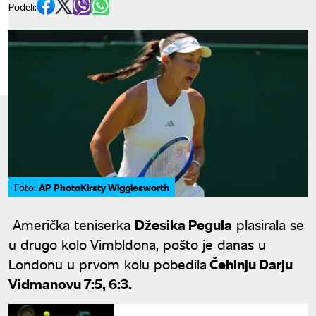
Podeli:
AP PhotoKirsty Wigglesworth
Foto:
Američka teniserka
Džesika Pegula
plasirala se
u drugo kolo Vimbldona, pošto je danas u
Londonu u prvom kolu pobedila
Čehinju Darju
Vidmanovu 7:5, 6:3.