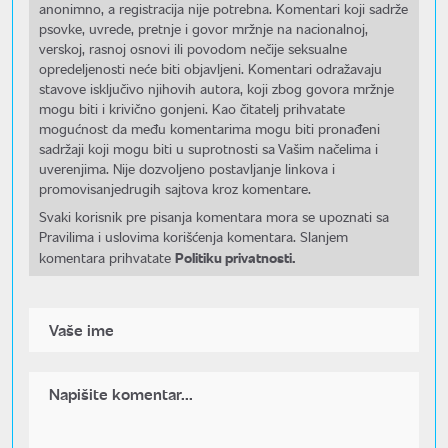
anonimno, a registracija nije potrebna. Komentari koji sadrže
psovke, uvrede, pretnje i govor mržnje na nacionalnoj,
verskoj, rasnoj osnovi ili povodom nečije seksualne
opredeljenosti neće biti objavljeni. Komentari odražavaju
stavove isključivo njihovih autora, koji zbog govora mržnje
mogu biti i krivično gonjeni. Kao čitatelj prihvatate
mogućnost da među komentarima mogu biti pronađeni
sadržaji koji mogu biti u suprotnosti sa Vašim načelima i
uverenjima. Nije dozvoljeno postavljanje linkova i
promovisanjedrugih sajtova kroz komentare.
Svaki korisnik pre pisanja komentara mora se upoznati sa
Pravilima i uslovima korišćenja komentara. Slanjem
Politiku privatnosti.
komentara prihvatate