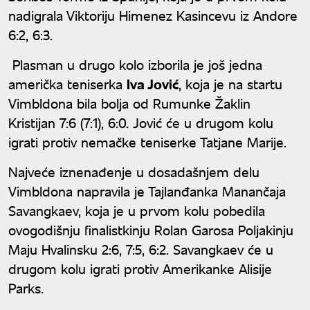
nadigrala Viktoriju Himenez Kasincevu iz Andore
6:2, 6:3.
Plasman u drugo kolo izborila je još jedna
američka teniserka
Iva Jović
, koja je na startu
Vimbldona bila bolja od Rumunke Žaklin
Kristijan 7:6 (7:1), 6:0. Jović će u drugom kolu
igrati protiv nemačke teniserke Tatjane Marije.
Najveće iznenađenje u dosadašnjem delu
Vimbldona napravila je Tajlanđanka Manančaja
Savangkaev, koja je u prvom kolu pobedila
ovogodišnju finalistkinju Rolan Garosa Poljakinju
Maju Hvalinsku 2:6, 7:5, 6:2. Savangkaev će u
drugom kolu igrati protiv Amerikanke Alisije
Parks.