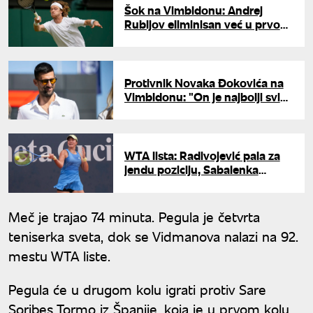
Šok na Vimbldonu: Andrej
Rubljov eliminisan već u prvom
kolu
Protivnik Novaka Đokovića na
Vimbldonu: "On je najbolji svih
vremena"
WTA lista: Radivojević pala za
jendu poziciju, Sabalenka
ubedljivo prva
Meč je trajao 74 minuta. Pegula je četvrta
teniserka sveta, dok se Vidmanova nalazi na 92.
mestu WTA liste.
Pegula će u drugom kolu igrati protiv Sare
Soribes Tormo iz Španije, koja je u prvom kolu