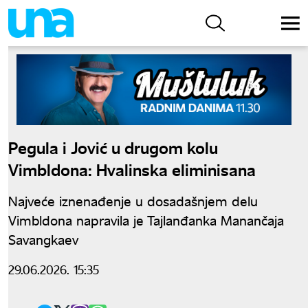
Pegula i Jović u drugom kolu
Vimbldona: Hvalinska eliminisana
Najveće iznenađenje u dosadašnjem delu
Vimbldona napravila je Tajlanđanka Manančaja
Savangkaev
29.06.2026. 15:35