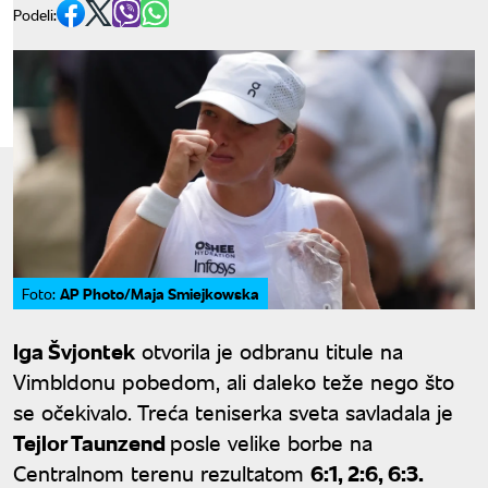
Podeli:
AP Photo/Maja Smiejkowska
Foto:
Iga Švjontek
otvorila je odbranu titule na
Vimbldonu pobedom, ali daleko teže nego što
se očekivalo. Treća teniserka sveta savladala je
Tejlor Taunzend
posle velike borbe na
Centralnom terenu rezultatom
6:1, 2:6, 6:3.