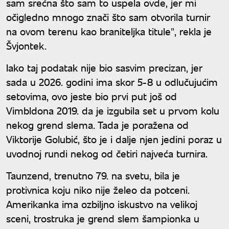
sam srećna što sam to uspela ovde, jer mi
očigledno mnogo znači što sam otvorila turnir
na ovom terenu kao braniteljka titule", rekla je
Švjontek.
Iako taj podatak nije bio sasvim precizan, jer
sada u 2026. godini ima skor 5-8 u odlučujućim
setovima, ovo jeste bio prvi put još od
Vimbldona 2019. da je izgubila set u prvom kolu
nekog grend slema. Tada je poražena od
Viktorije Golubić, što je i dalje njen jedini poraz u
uvodnoj rundi nekog od četiri najveća turnira.
Taunzend, trenutno 79. na svetu, bila je
protivnica koju niko nije želeo da potceni.
Amerikanka ima ozbiljno iskustvo na velikoj
sceni, trostruka je grend slem šampionka u