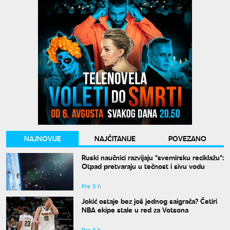
NAJNOVIJE
NAJČITANIJE
POVEZANO
Ruski naučnici razvijaju "svemirsku reciklažu":
Otpad pretvaraju u tečnost i sivu vodu
Pre 3 h
Jokić ostaje bez još jednog saigrača? Četiri
NBA ekipe stale u red za Votsona
Pre 3 h