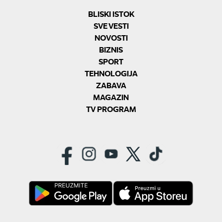
BLISKI ISTOK
SVE VESTI
NOVOSTI
BIZNIS
SPORT
TEHNOLOGIJA
ZABAVA
MAGAZIN
TV PROGRAM