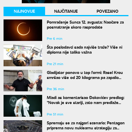
NAJNOVIJE
NAJČITANIJE
POVEZANO
Pomračenje Sunca 12. avgusta: Naočare za
posmatranje skoro rasprodate
Pre 6 min
Šta poslodavci sada najviše traže? Više ni
diploma nije toliko važna
Pre 21 min
Gladijator ponovo u top formi: Rasel Krou
smršao više od 20 kilograma pa zapalio
društvene mreže novim izgledom
Pre 36 min
Mladi as komentarisao Đokovićev predlog:
"Novak je sve stariji, zato nam predlaže
kraće mečeve"
Pre 51 min
Spremaju se za najgori scenario: Pentagon
priprema novu nuklearnu strategiju za