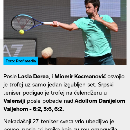
Profimedia
Foto:
Posle
Lasla Đerea
, i
Miomir Kecmanović
osvojio
je trofej uz samo jedan izgubljen set. Srpski
teniser podigao je trofej na čelendžeru u
Valensiji
posle pobede nad
Adolfom Danijelom
Valjehom - 6:2, 3:6, 6:2.
Nekadašnji 27. teniser sveta vrlo ubedljivo je
poveo, posle tri brejka koja su mu omogućila