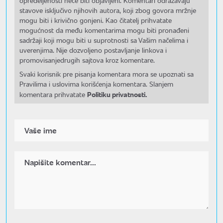
opredeljenosti neće biti objavljeni. Komentari odražavaju
stavove isključivo njihovih autora, koji zbog govora mržnje
mogu biti i krivično gonjeni. Kao čitatelj prihvatate
mogućnost da među komentarima mogu biti pronađeni
sadržaji koji mogu biti u suprotnosti sa Vašim načelima i
uverenjima. Nije dozvoljeno postavljanje linkova i
promovisanjedrugih sajtova kroz komentare.
Svaki korisnik pre pisanja komentara mora se upoznati sa
Pravilima i uslovima korišćenja komentara. Slanjem
Politiku privatnosti.
komentara prihvatate