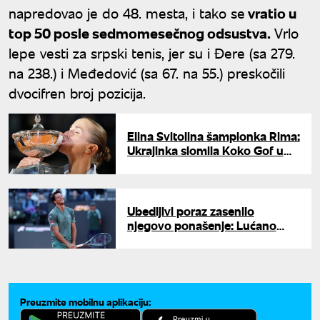
napredovao je do 48. mesta, i tako se
vratio u
top 50 posle sedmomesečnog odsustva.
Vrlo
lepe vesti za srpski tenis, jer su i Đere (sa 279.
na 238.) i Međedović (sa 67. na 55.) preskočili
dvocifren broj pozicija.
Elina Svitolina šampionka Rima:
Ukrajinka slomila Koko Gof u
spektakularnom finalu
Ubedljivi poraz zasenilo
njegovo ponašenje: Lućano
Darderi na meti negativnih
komentara
Preuzmite mobilnu aplikaciju: