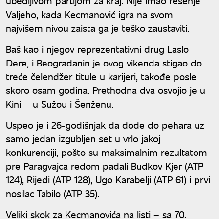
ubedljivom partijom za kraj. Nije imao rešenje
Valjeho, kada Kecmanović igra na svom
najvišem nivou zaista ga je teško zaustaviti.
Baš kao i njegov reprezentativni drug Laslo
Đere, i Beograđanin je ovog vikenda stigao do
treće čelendžer titule u karijeri, takođe posle
skoro osam godina. Prethodna dva osvojio je u
Kini – u Sužou i Šenženu.
Uspeo je i 26-godišnjak da dođe do pehara uz
samo jedan izgubljen set u vrlo jakoj
konkurenciji, pošto su maksimalnim rezultatom
pre Paragvajca redom padali Budkov Kjer (ATP
124), Rijedi (ATP 128), Ugo Karabelji (ATP 61) i prvi
nosilac Tabilo (ATP 35).
Veliki skok za Kecmanovića na listi – sa 70.