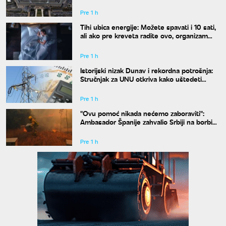
eventualni sukob sa Rusijom i Kinom
Pre 1 h
Tihi ubica energije: Možete spavati i 10 sati,
ali ako pre kreveta radite ovo, organizam
vam se neće oporaviti
Pre 1 h
Istorijski nizak Dunav i rekordna potrošnja:
Stručnjak za UNU otkriva kako uštedeti
struju
Pre 1 h
"Ovu pomoć nikada nećemo zaboraviti":
Ambasador Španije zahvalio Srbiji na borbi
protiv požara
Pre 1 h