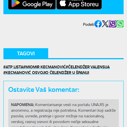
Podeli:
TAGOVI
ATP LISTA
MIOMIR KECMANOVIĆ
ČELENDŽER VALENSIJA
KECMANOVIĆ OSVOJIO ČELENDŽER U ŠPANIJI
Ostavite Vaš komentar:
NAPOMENA:
Komentarisanje vesti na portalu UNA.RS je
anonimno, a registracija nije potrebna. Komentari koji sadrže
psovke, uvrede, pretnje i govor mržnje na nacionalnoj,
verskoj, rasnoj osnovi ili povodom nečije seksualne