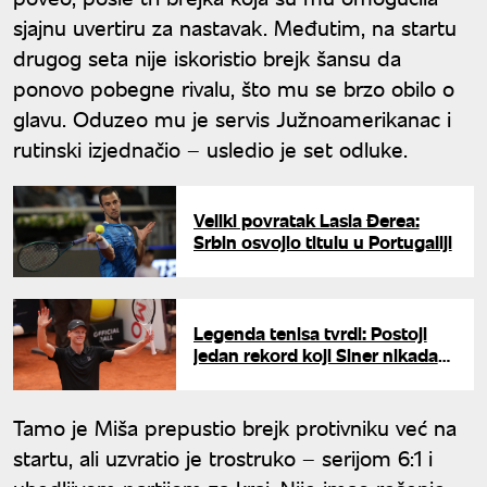
sjajnu uvertiru za nastavak. Međutim, na startu
drugog seta nije iskoristio brejk šansu da
ponovo pobegne rivalu, što mu se brzo obilo o
glavu. Oduzeo mu je servis Južnoamerikanac i
rutinski izjednačio – usledio je set odluke.
Veliki povratak Lasla Đerea:
Srbin osvojio titulu u Portugaliji
Legenda tenisa tvrdi: Postoji
jedan rekord koji Siner nikada
neće srušiti
Tamo je Miša prepustio brejk protivniku već na
startu, ali uzvratio je trostruko – serijom 6:1 i