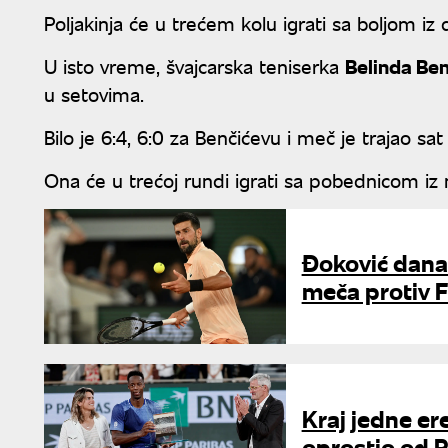
Poljakinja će u trećem kolu igrati sa boljom iz
U isto vreme, švajcarska teniserka
Belinda Ben
u setovima.
Bilo je 6:4, 6:0 za Benčićevu i meč je trajao s
Ona će u trećoj rundi igrati sa pobednicom iz 
Đoković danas
meča protiv 
Kraj jedne er
oprostio od 