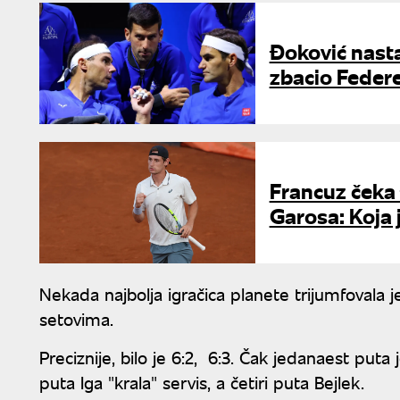
Đoković nast
zbacio Federe
Francuz čeka
Garosa: Koja 
Nekada najbolja igračica planete trijumfovala j
setovima.
Preciznije, bilo je 6:2, 6:3. Čak jedanaest puta
puta Iga "krala" servis, a četiri puta Bejlek.