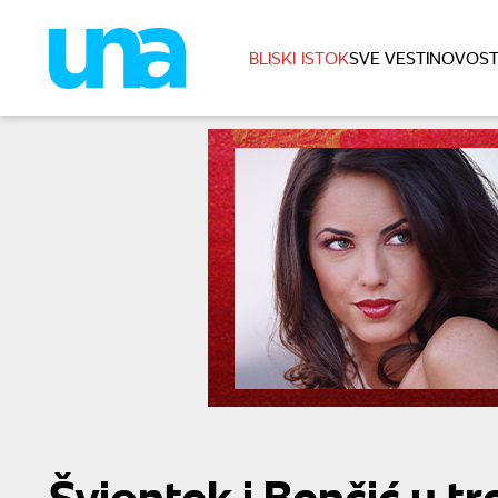
BLISKI ISTOK
SVE VESTI
NOVOST
Švjontek i Benčić u t