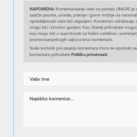
NAPOMENA:
Komentarisanje vesti na portalu UNA.RS je a
sadrže psovke, uvrede, pretnje i govor mržnje na nacional
opredeljenosti neće biti objavljeni. Komentari odražavaju 
mogu biti i krivično gonjeni. Kao čitatelj prihvatate mo
koji mogu biti u suprotnosti sa Vašim načelima i uverenjim
promovisanjedrugih sajtova kroz komentare.
Svaki korisnik pre pisanja komentara mora se upoznati sa
Politiku privatnosti.
komentara prihvatate