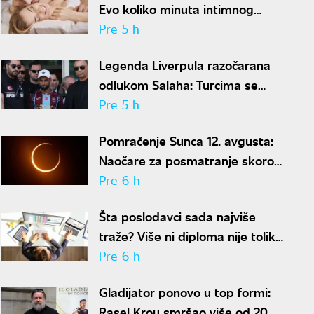
Evo koliko minuta intimnog
odnosa je ženi potrebno da bi
Pre 5 h
bila potpuno zadovoljna
Legenda Liverpula razočarana
odlukom Salaha: Turcima se
neće dopasti ove reči
Pre 5 h
Pomračenje Sunca 12. avgusta:
Naočare za posmatranje skoro
rasprodate
Pre 6 h
Šta poslodavci sada najviše
traže? Više ni diploma nije toliko
važna
Pre 6 h
Gladijator ponovo u top formi:
Rasel Krou smršao više od 20