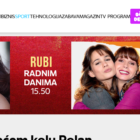
I
BIZNIS
SPORT
TEHNOLOGIJA
ZABAVA
MAGAZIN
TV PROGRAM
rećem kolu Rolan