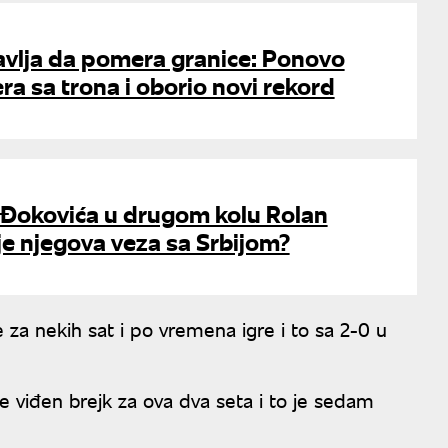
avlja da pomera granice: Ponovo
ra sa trona i oborio novi rekord
 Đokovića u drugom kolu Rolan
je njegova veza sa Srbijom?
e za nekih sat i po vremena igre i to sa 2-0 u
 je viđen brejk za ova dva seta i to je sedam