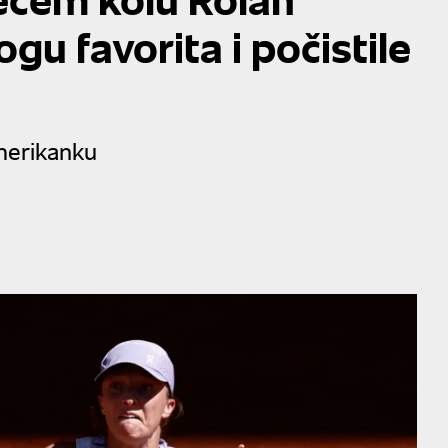
gu favorita i počistile
merikanku