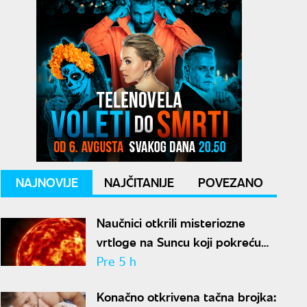
NAJNOVIJE
NAJČITANIJE
POVEZANO
Naučnici otkrili misteriozne
vrtloge na Suncu koji pokreću
solarne baklje
Pre 5 h
Konačno otkrivena tačna brojka: