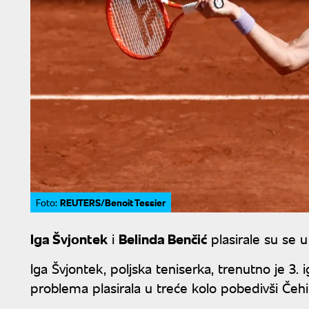
REUTERS/Benoit Tessier
Foto:
Iga Švjontek
i
Belinda Benčić
plasirale su se u
Iga Švjontek, poljska teniserka, trenutno je 3. 
problema plasirala u treće kolo pobedivši Čehi