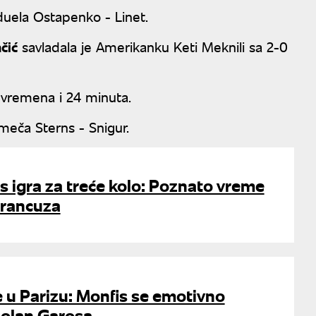
 duela Ostapenko - Linet.
čić
savladala je Amerikanku Keti Meknili sa 2-0
at vremena i 24 minuta.
meča Sterns - Snigur.
 igra za treće kolo: Poznato vreme
Francuza
e u Parizu: Monfis se emotivno
Rolan Garosa