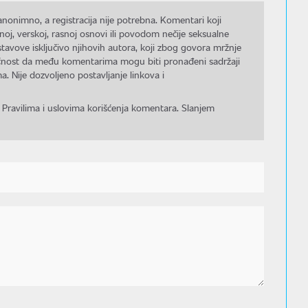
nonimno, a registracija nije potrebna. Komentari koji
noj, verskoj, rasnoj osnovi ili povodom nečije seksualne
stavove isključivo njihovih autora, koji zbog govora mržnje
gućnost da među komentarima mogu biti pronađeni sadržaji
a. Nije dozvoljeno postavljanje linkova i
 Pravilima i uslovima korišćenja komentara. Slanjem