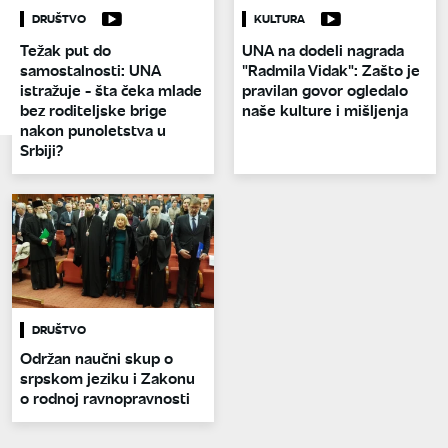
DRUŠTVO
KULTURA
Težak put do
UNA na dodeli nagrada
samostalnosti: UNA
"Radmila Vidak": Zašto je
istražuje - šta čeka mlade
pravilan govor ogledalo
bez roditeljske brige
naše kulture i mišljenja
nakon punoletstva u
Srbiji?
DRUŠTVO
Održan naučni skup o
srpskom jeziku i Zakonu
o rodnoj ravnopravnosti