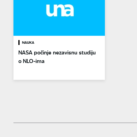
NAUKA
NASA počinje nezavisnu studiju
o NLO-ima