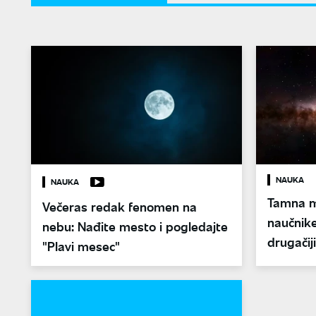
NAUKA
NAUKA
Tamna m
Večeras redak fenomen na
naučnike
nebu: Nađite mesto i pogledajte
drugačij
"Plavi mesec"