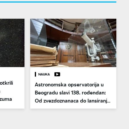
NAUKA
otkrili
Astronomska opservatorija u
a
Beogradu slavi 138. rođendan:
rzuma
Od zvezdoznanaca do lansiranja
satelita