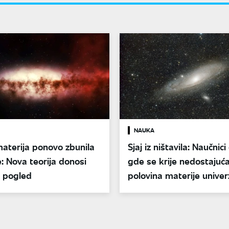
NAUKA
aterija ponovo zbunila
Sjaj iz ništavila: Naučnici 
: Nova teorija donosi
gde se krije nedostajuć
i pogled
polovina materije unive