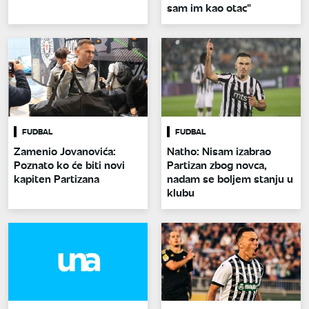
sam im kao otac"
FUDBAL
FUDBAL
Zamenio Jovanovića:
Natho: Nisam izabrao
Poznato ko će biti novi
Partizan zbog novca,
kapiten Partizana
nadam se boljem stanju u
klubu