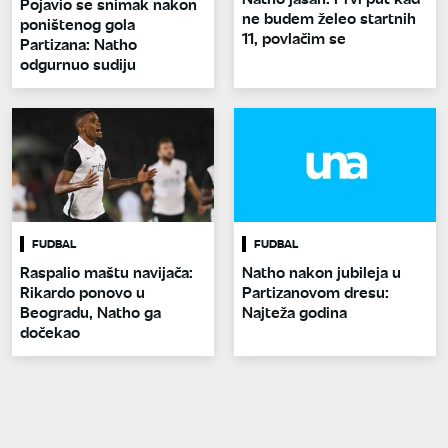
Pojavio se snimak nakon
ne budem želeo startnih
poništenog gola
11, povlačim se
Partizana: Natho
odgurnuo sudiju
FUDBAL
FUDBAL
Raspalio maštu navijača:
Natho nakon jubileja u
Rikardo ponovo u
Partizanovom dresu:
Beogradu, Natho ga
Najteža godina
dočekao