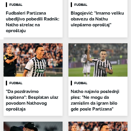
FUDBAL
FUDBAL
Fudbaleri Partizana
Blagojević: "Imamo veliku
ubedljivo pobedili Radnik:
obavezu da Nathu
Natho strelac na
ulepšamo oproštaj"
oproštaju
FUDBAL
FUDBAL
"Da pozdravimo
Natho najavio poslednji
kapitena": Besplatan ulaz
ples: "Ne mogu da
povodom Nathovog
zamislim da igram bilo
oproštaja
gde posle Partizana"