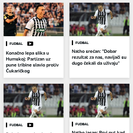
FUDBAL
FUDBAL
Natho srećan: "Dobar
Konačno lepa slika u
rezultat za nas, navijači su
Humskoj: Partizan uz
dugo čekali da uživaju"
pune tribine slavio protiv
Čukaričkog
FUDBAL
FUDBAL
Natho jasan: Prvi put kad