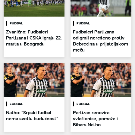
FUDBAL
FUDBAL
Zvanično: Fudbaleri
Fudbaleri Partizana
Partizana i CSKA igraju 22.
odigrali nerešeno protiv
marta u Beogradu
Debrecina u prijateljskom
meču
FUDBAL
FUDBAL
Natho: "Srpski fudbal
Partizan renovira
nema svetlu budućnost"
svlačionice, pomaže i
Bibars Natho