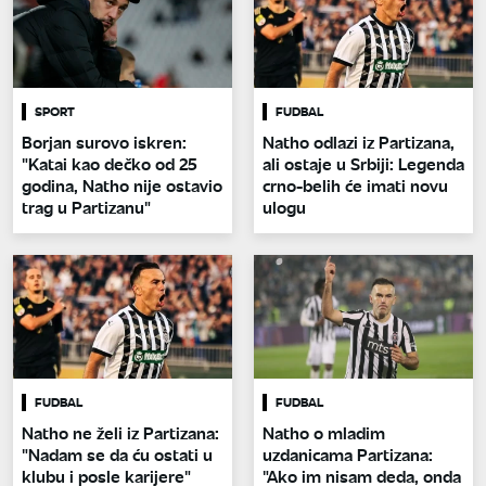
SPORT
FUDBAL
Borjan surovo iskren:
Natho odlazi iz Partizana,
"Katai kao dečko od 25
ali ostaje u Srbiji: Legenda
godina, Natho nije ostavio
crno-belih će imati novu
trag u Partizanu"
ulogu
FUDBAL
FUDBAL
Natho ne želi iz Partizana:
Natho o mladim
"Nadam se da ću ostati u
uzdanicama Partizana:
klubu i posle karijere"
"Ako im nisam deda, onda