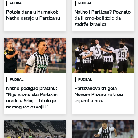
FUDBAL
FUDBAL
Potpis dana u Humskoj:
Natho i Partizan? Poznato
Natho ostaje u Partizanu
da li crno-beli žele da
zadrže Izraelca
FUDBAL
FUDBAL
Natho podigao prašinu:
Partizanova tri gola
"Nije važno šta Partizan
Novom Pazaru za treći
uradi, u Srbiji - titulu je
trijumf u nizu
nemoguće osvojiti"