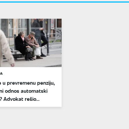
JA
te u prevremenu penziju,
dni odnos automatski
? Advokat rešio
icu