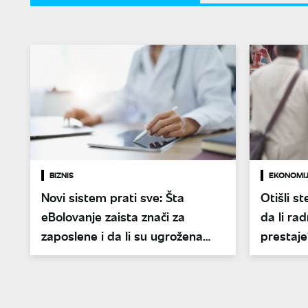
BIZNIS
EKONOMI
Novi sistem prati sve: Šta
Otišli s
eBolovanje zaista znači za
da li ra
zaposlene i da li su ugrožena
prestaje
prava radnika?
nedoum