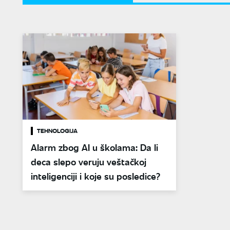
TEHNOLOGIJA
Alarm zbog AI u školama: Da li
deca slepo veruju veštačkoj
inteligenciji i koje su posledice?