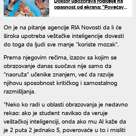
Doktor upozorava roditelje na
opasnost od ekrana: "Povećava
vršnjačko nasilje"
On je na pitanje agencije RIA Novosti da li će
široka upotreba veštačke inteligencije dovesti
do toga da ljudi sve manje "koriste mozak".
Prema njegovim rečima, izazov sa kojim se
obrazovanje danas suočava nije samo da
"naoruža" učenike znanjem, već da razvije
njihovu sposobnost kritičkog i samostalnog
razmišljanja.
"Neko ko radi u oblasti obrazovanja je nedavno
rekao: ako je student navikao da veruje
veštačkoj inteligenciji, onda ako mu AI kaže da
je 2 puta 2 jednako 5, poverovaće u to i misliti