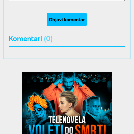
Objavi komentar
Komentari
(0)