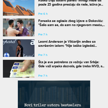
posle 25 godina prestaju da rade, istina je
drugačija
Pre 6 h
Fonseka se oglasio zbog izjave o Đokoviću:
"Šalio sam se, da sam na njegovom mestu,
uradio bih isto"
Pre 7 h
Leomi Anderson je Viktorijin anđeo sa
savršenim telom: "Nije teško izgledati
dobro"
Pre 7 h
Šta je sve potrebno za vožnju van Srbije:
Gde važi srpska dozvola, gde treba MVD, a
gde zelena karta
Pre 7 h