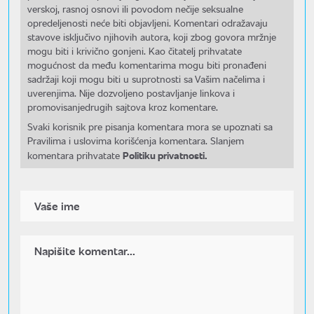
verskoj, rasnoj osnovi ili povodom nečije seksualne
opredeljenosti neće biti objavljeni. Komentari odražavaju
stavove isključivo njihovih autora, koji zbog govora mržnje
mogu biti i krivično gonjeni. Kao čitatelj prihvatate
mogućnost da među komentarima mogu biti pronađeni
sadržaji koji mogu biti u suprotnosti sa Vašim načelima i
uverenjima. Nije dozvoljeno postavljanje linkova i
promovisanjedrugih sajtova kroz komentare.
Svaki korisnik pre pisanja komentara mora se upoznati sa
Pravilima i uslovima korišćenja komentara. Slanjem
Politiku privatnosti.
komentara prihvatate