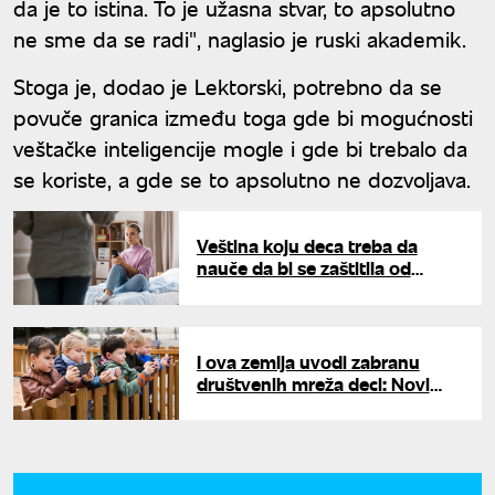
da je to istina. To je užasna stvar, to apsolutno
ne sme da se radi", naglasio je ruski akademik.
Stoga je, dodao je Lektorski, potrebno da se
povuče granica između toga gde bi mogućnosti
veštačke inteligencije mogle i gde bi trebalo da
se koriste, a gde se to apsolutno ne dozvoljava.
Veština koju deca treba da
nauče da bi se zaštitila od
štetnih uticaja društvenih
mreža
I ova zemlja uvodi zabranu
društvenih mreža deci: Novi
propisi biće usvojeni do kraja
godine