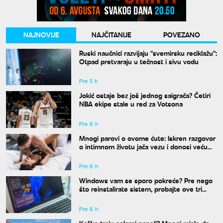
NAJNOVIJE
NAJČITANIJE
POVEZANO
Ruski naučnici razvijaju "svemirsku reciklažu":
Otpad pretvaraju u tečnost i sivu vodu
Pre 5 h
Jokić ostaje bez još jednog saigrača? Četiri
NBA ekipe stale u red za Votsona
Pre 6 h
Mnogi parovi o ovome ćute: Iskren razgovor
o intimnom životu jača vezu i donosi veću
bliskost
Pre 6 h
Windows vam se sporo pokreće? Pre nego
što reinstalirate sistem, probajte ove tri
komande
Pre 6 h
Koliko traju solarni paneli? Mnogi misle da