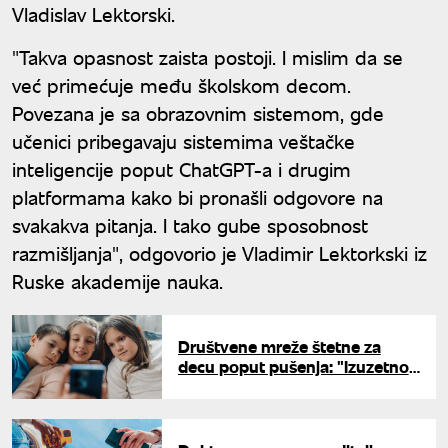
Vladislav Lektorski.
"Takva opasnost zaista postoji. I mislim da se
već primećuje među školskom decom.
Povezana je sa obrazovnim sistemom, gde
učenici pribegavaju sistemima veštačke
inteligencije poput ChatGPT-a i drugim
platformama kako bi pronašli odgovore na
svakakva pitanja. I tako gube sposobnost
razmišljanja", odgovorio je Vladimir Lektorkski iz
Ruske akademije nauka.
Društvene mreže štetne za
decu poput pušenja: "Izuzetno
su zavisne i loše po zdravlje"