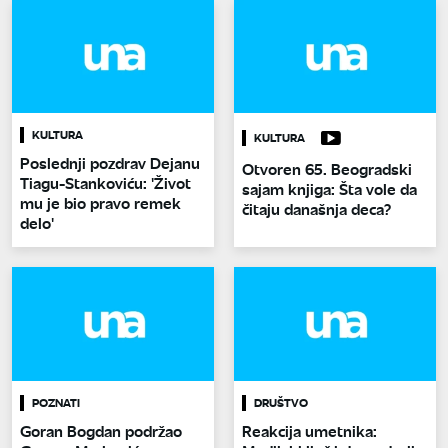
KULTURA
KULTURA
Poslednji pozdrav Dejanu
Otvoren 65. Beogradski
Tiagu-Stankoviću: 'Život
sajam knjiga: Šta vole da
mu je bio pravo remek
čitaju današnja deca?
delo'
POZNATI
DRUŠTVO
Goran Bogdan podržao
Reakcija umetnika: