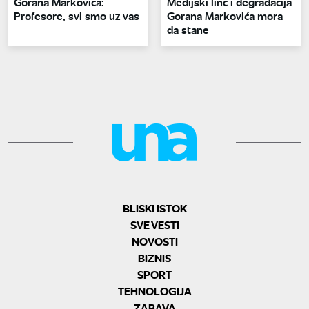
Gorana Markovića:
Medijski linč i degradacija
Profesore, svi smo uz vas
Gorana Markovića mora
da stane
BLISKI ISTOK
SVE VESTI
NOVOSTI
BIZNIS
SPORT
TEHNOLOGIJA
ZABAVA