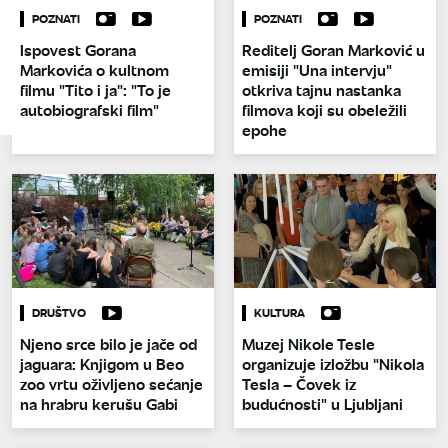
POZNATI
POZNATI
Ispovest Gorana
Reditelj Goran Marković u
Markovića o kultnom
emisiji "Una intervju"
filmu "Tito i ja": "To je
otkriva tajnu nastanka
autobiografski film"
filmova koji su obeležili
epohe
DRUŠTVO
KULTURA
Njeno srce bilo je jače od
Muzej Nikole Tesle
jaguara: Knjigom u Beo
organizuje izložbu "Nikola
zoo vrtu oživljeno sećanje
Tesla – Čovek iz
na hrabru kerušu Gabi
budućnosti" u Ljubljani