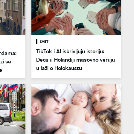
SVET
TikTok i AI iskrivljuju istoriju:
erdama:
Deca u Holandiji masovno veruju
zi se
u laži o Holokaustu
e