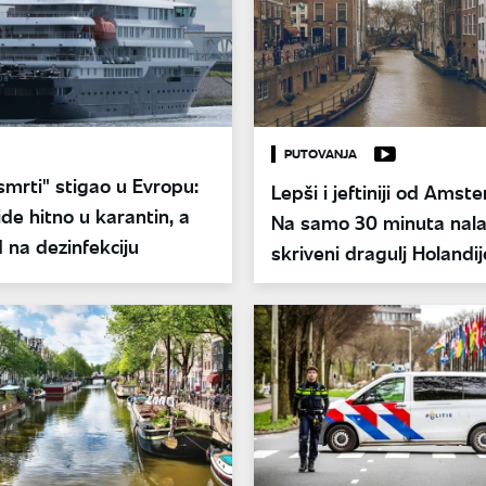
PUTOVANJA
smrti" stigao u Evropu:
Lepši i jeftiniji od Amst
de hitno u karantin, a
Na samo 30 minuta nala
 na dezinfekciju
skriveni dragulj Holandij