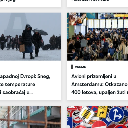
VREME
apadnoj Evropi: Sneg,
Avioni prizemljeni u
ske temperature
Amsterdamu: Otkazano
li saobraćaj u
400 letova, upaljen žuti
j, Holandiji i Britaniji
alarm zbog snega i lede