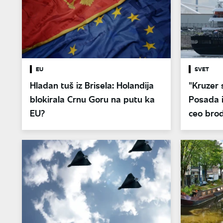
EU
SVET
Hladan tuš iz Brisela: Holandija
"Kruzer 
blokirala Crnu Goru na putu ka
Posada i
EU?
ceo brod