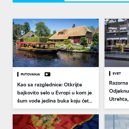
SVET
PUTOVANJA
Razorna 
Kao sa razglednice: Otkrijte
Odjeknul
bajkovito selo u Evropi u kom je
Utrehta,
šum vode jedina buka koju ćete
kuća
čuti