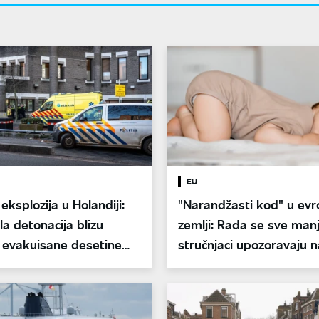
EU
eksplozija u Holandiji:
"Narandžasti kod" u evr
a detonacija blizu
zemlji: Rađa se sve man
 evakuisane desetine
stručnjaci upozoravaju n
dugoročne posledice