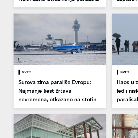
šokantne rezultate
SVET
SVET
Surova zima parališe Evropu:
Haos u z
Najmanje šest žrtava
led i ni
nevremena, otkazano na stotine
paralisa
letova
Francusko