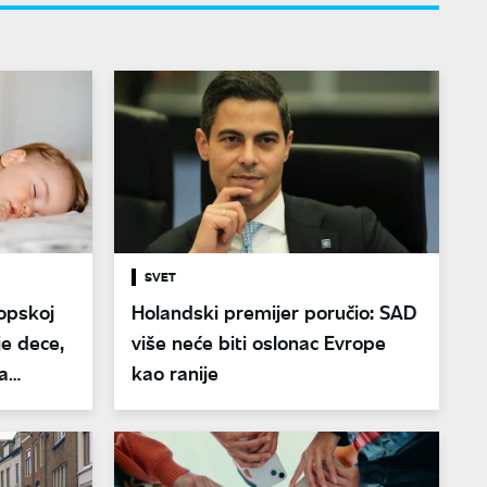
SVET
opskoj
Holandski premijer poručio: SAD
je dece,
više neće biti oslonac Evrope
a
kao ranije