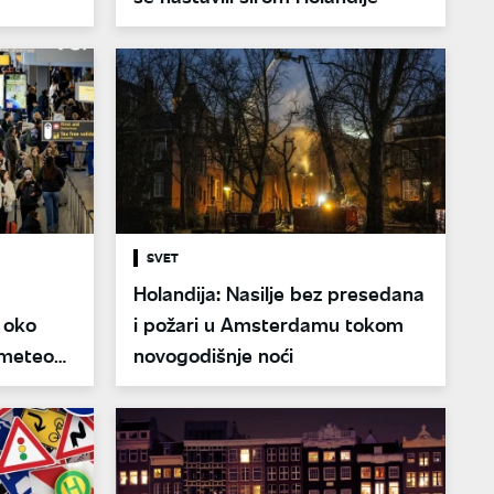
SVET
Holandija: Nasilje bez presedana
 oko
i požari u Amsterdamu tokom
 meteo
novogodišnje noći
ne kiše