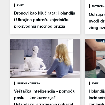
SVET
PUTOVAN
Dronovi kao ključ rata: Holandija
Od raja 
i Ukrajina pokreću zajedničku
uvodi dr
proizvodnju moćnog oružja
zbog ovo
USPEH I KARIJERA
SVET
Veštačka inteligencija - pomoć u
Holandij
poslu ili konkurencija?
incident
Holandsko istraživanje pokazalo
zaplenili