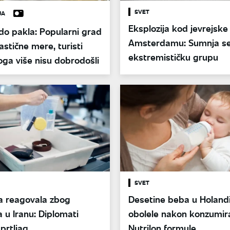
SVET
JA
Eksplozija kod jevrejske
do pakla: Popularni grad
Amsterdamu: Sumnja se
astične mere, turisti
ekstremističku grupu
ga više nisu dobrodošli
SVET
a reagovala zbog
Desetine beba u Holandi
a u Iranu: Diplomati
obolele nakon konzumir
 prtljag
Nutrilon formule