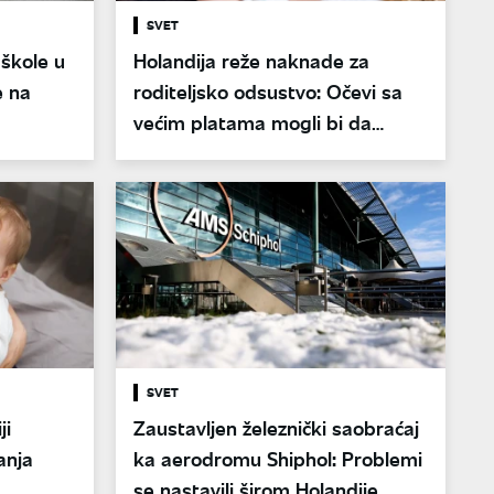
SVET
 škole u
Holandija reže naknade za
 na
roditeljsko odsustvo: Očevi sa
većim platama mogli bi da
izgube i do 44 odsto primanja
SVET
ji
Zaustavljen železnički saobraćaj
anja
ka aerodromu Shiphol: Problemi
se nastavili širom Holandije