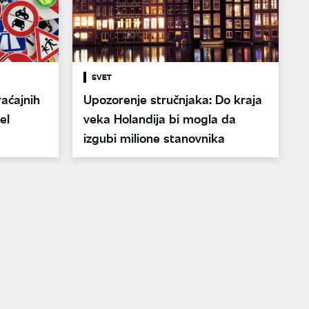
SVET
raćajnih
Upozorenje stručnjaka: Do kraja
el
veka Holandija bi mogla da
izgubi milione stanovnika