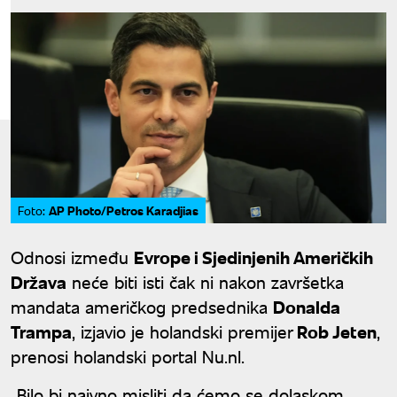
AP Photo/Petros Karadjias
Foto:
Odnosi između
Evrope i Sjedinjenih Američkih
Država
neće biti isti čak ni nakon završetka
mandata američkog predsednika
Donalda
Trampa
, izjavio je holandski premijer
Rob Jeten
,
prenosi holandski portal Nu.nl.
„Bilo bi naivno misliti da ćemo se dolaskom