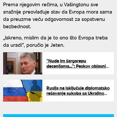
Prema njegovim rečima, u Vašingtonu sve
snažnije preovlađuje stav da Evropa mora sama
da preuzme veću odgovornost za sopstvenu
bezbednost.
„Iskreno, mislim da je to ono što Evropa treba
da uradi”, poručio je Jeten.
"Nude im šargarepu
decenijama...": Peskov objasnio
zašto je članstvo u EU za
mnoge neostvariv san
Rusija ne isključuje diplomatsko
rešavanje sukoba sa Ukrajinom:
Okvir iz Enkoridža jedina
opcija?