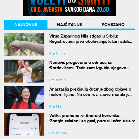
NAJNOVIJE
NAJČITANIJE
POVEZANO
Virus Zapadnog Nila stigao u Srbiju:
Registrovana prva obolevanja, lekari izdali
hitan spisak mera zaštite
Pre 1 min
Nedović progovorio o odnosu sa
Đorđevićem: "Tada sam izgubio njegovo
poverenje zauvek"
Pre 8 min
Anastasija prekinula ćutanje zbog objave o
malom Ilijanu: Na ove reči zaove morala je
da odgovori
Pre 14 min
Velika promena za Android korisnike:
Google asistent se gasi, poznat tačan datum
Pre 19 min