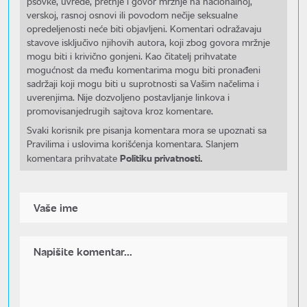
psovke, uvrede, pretnje i govor mržnje na nacionalnoj,
verskoj, rasnoj osnovi ili povodom nečije seksualne
opredeljenosti neće biti objavljeni. Komentari odražavaju
stavove isključivo njihovih autora, koji zbog govora mržnje
mogu biti i krivično gonjeni. Kao čitatelj prihvatate
mogućnost da među komentarima mogu biti pronađeni
sadržaji koji mogu biti u suprotnosti sa Vašim načelima i
uverenjima. Nije dozvoljeno postavljanje linkova i
promovisanjedrugih sajtova kroz komentare.
Svaki korisnik pre pisanja komentara mora se upoznati sa
Pravilima i uslovima korišćenja komentara. Slanjem
Politiku privatnosti.
komentara prihvatate