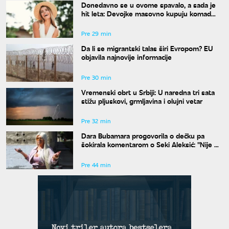
Donedavno se u ovome spavalo, a sada je
hit leta: Devojke masovno kupuju komad
koji su nekada krile ispod odeće
Pre 29 min
Da li se migrantski talas širi Evropom? EU
objavila najnovije informacije
Pre 30 min
Vremenski obrt u Srbiji: U naredna tri sata
stižu pljuskovi, grmljavina i olujni vetar
Pre 32 min
Dara Bubamara progovorila o dečku pa
šokirala komentarom o Seki Aleksić: "Nije mi
iznenađenje"
Pre 44 min