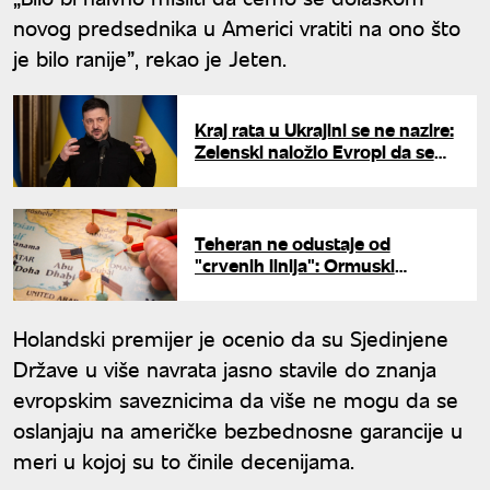
novog predsednika u Americi vratiti na ono što
je bilo ranije”, rekao je Jeten.
Kraj rata u Ukrajini se ne nazire:
Zelenski naložio Evropi da se
pripremi za još najmanje tri
godine
Teheran ne odustaje od
"crvenih linija": Ormuski
moreuz ostaje glavna poluga
protiv pritiska na Iran
Holandski premijer je ocenio da su Sjedinjene
Države u više navrata jasno stavile do znanja
evropskim saveznicima da više ne mogu da se
oslanjaju na američke bezbednosne garancije u
meri u kojoj su to činile decenijama.