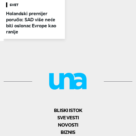
SVET
Holandski premijer
poručio: SAD više neće
biti oslonac Evrope kao
ranije
BLISKI ISTOK
SVE VESTI
NOVOSTI
BIZNIS