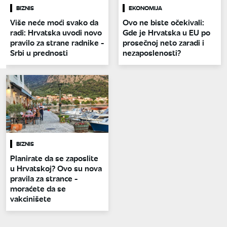
BIZNIS
EKONOMIJA
Više neće moći svako da
Ovo ne biste očekivali:
radi: Hrvatska uvodi novo
Gde je Hrvatska u EU po
pravilo za strane radnike -
prosečnoj neto zaradi i
Srbi u prednosti
nezaposlenosti?
BIZNIS
Planirate da se zaposlite
u Hrvatskoj? Ovo su nova
pravila za strance -
moraćete da se
vakcinišete