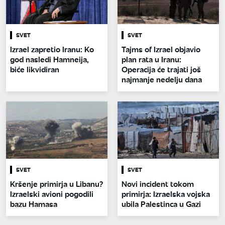
SVET
SVET
Izrael zapretio Iranu: Ko
Tajms of Izrael objavio
god nasledi Hamneija,
plan rata u Iranu:
biće likvidiran
Operacija će trajati još
najmanje nedelju dana
SVET
SVET
Kršenje primirja u Libanu?
Novi incident tokom
Izraelski avioni pogodili
primirja: Izraelska vojska
bazu Hamasa
ubila Palestinca u Gazi