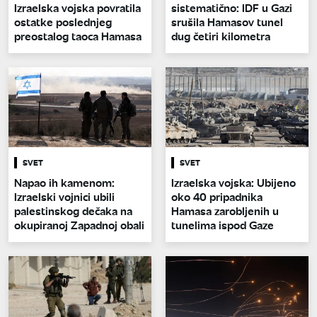
Izraelska vojska povratila
sistematično: IDF u Gazi
ostatke poslednjeg
srušila Hamasov tunel
preostalog taoca Hamasa
dug četiri kilometra
SVET
SVET
Napao ih kamenom:
Izraelska vojska: Ubijeno
Izraelski vojnici ubili
oko 40 pripadnika
palestinskog dečaka na
Hamasa zarobljenih u
okupiranoj Zapadnoj obali
tunelima ispod Gaze