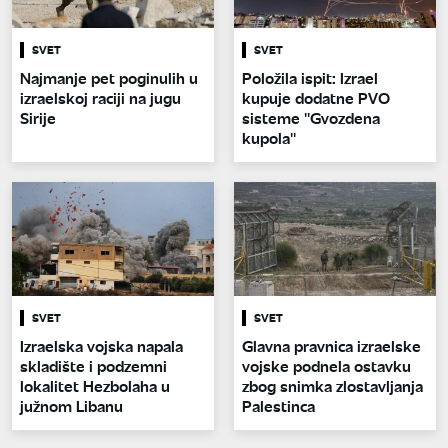
SVET
SVET
Najmanje pet poginulih u
Položila ispit: Izrael
izraelskoj raciji na jugu
kupuje dodatne PVO
Sirije
sisteme ''Gvozdena
kupola''
SVET
SVET
Izraelska vojska napala
Glavna pravnica izraelske
skladište i podzemni
vojske podnela ostavku
lokalitet Hezbolaha u
zbog snimka zlostavljanja
južnom Libanu
Palestinca