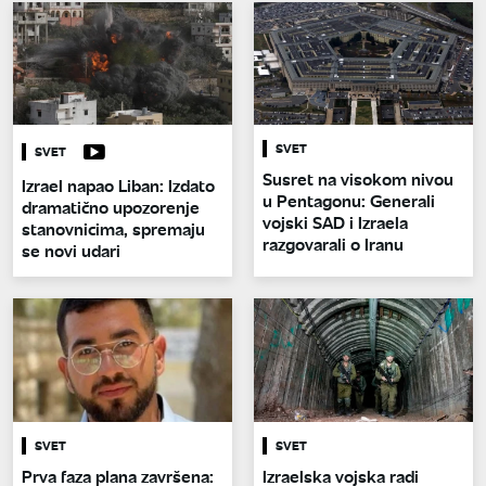
SVET
SVET
Susret na visokom nivou
Izrael napao Liban: Izdato
u Pentagonu: Generali
dramatično upozorenje
vojski SAD i Izraela
stanovnicima, spremaju
razgovarali o Iranu
se novi udari
SVET
SVET
Prva faza plana završena:
Izraelska vojska radi