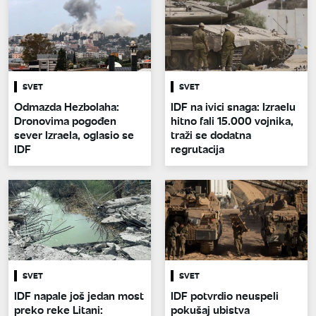
SVET
SVET
Odmazda Hezbolaha:
IDF na ivici snaga: Izraelu
Dronovima pogođen
hitno fali 15.000 vojnika,
sever Izraela, oglasio se
traži se dodatna
IDF
regrutacija
SVET
SVET
IDF napale još jedan most
IDF potvrdio neuspeli
preko reke Litani:
pokušaj ubistva