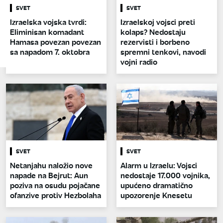
SVET
SVET
Izraelska vojska tvrdi:
Izraelskoj vojsci preti
Eliminisan komadant
kolaps? Nedostaju
Hamasa povezan povezan
rezervisti i borbeno
sa napadom 7. oktobra
spremni tenkovi, navodi
vojni radio
SVET
SVET
Netanjahu naložio nove
Alarm u Izraelu: Vojsci
napade na Bejrut: Aun
nedostaje 17.000 vojnika,
poziva na osudu pojačane
upućeno dramatično
ofanzive protiv Hezbolaha
upozorenje Knesetu