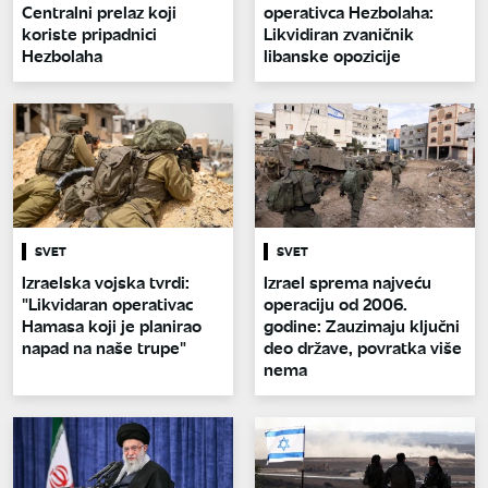
Centralni prelaz koji
operativca Hezbolaha:
koriste pripadnici
Likvidiran zvaničnik
Hezbolaha
libanske opozicije
SVET
SVET
Izraelska vojska tvrdi:
Izrael sprema najveću
"Likvidaran operativac
operaciju od 2006.
Hamasa koji je planirao
godine: Zauzimaju ključni
napad na naše trupe"
deo države, povratka više
nema