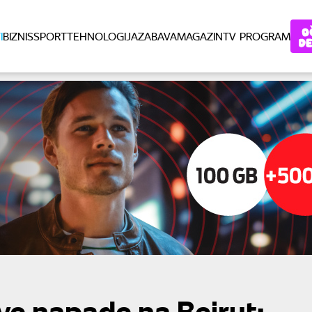
I
BIZNIS
SPORT
TEHNOLOGIJA
ZABAVA
MAGAZIN
TV PROGRAM
ve napade na Bejrut: