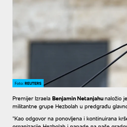
REUTERS
Foto:
Premijer Izraela
Benjamin Netanjahu
naložio j
militantne grupe Hezbolah u predgrađu glavno
"Kao odgovor na ponovljena i kontinuirana krše
organizacije Hezbolah i napade na naše gradov