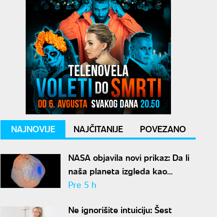
NAJNOVIJE
NAJČITANIJE
POVEZANO
NASA objavila novi prikaz: Da li
naša planeta izgleda kao
krompir ili kao plavi kliker?
Pre 5 h
Ne ignorišite intuiciju: Šest