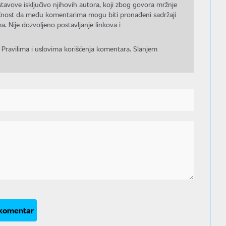
stavove isključivo njihovih autora, koji zbog govora mržnje
gućnost da među komentarima mogu biti pronađeni sadržaji
a. Nije dozvoljeno postavljanje linkova i
 Pravilima i uslovima korišćenja komentara. Slanjem
 komentar