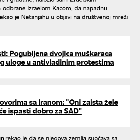
 odbrane Izraelom Kacom, da napadnu
rekao je Netanjahu u objavi na društvenoj mreži
sti: Pogubljena dvojica muškaraca
g uloge u antivladinim protestima
vorima sa Iranom: "Oni zaista žele
će ispasti dobro za SAD"
un
rekao je da se njegova zemlja suočava sa