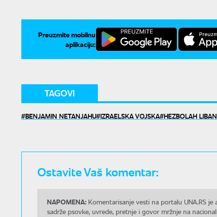
Preuzmite mobilnu
aplikaciju:
TAGOVI
BENJAMIN NETANJAHU
IZRAELSKA VOJSKA
HEZBOLAH LIBAN
Ostavite Vaš komentar:
NAPOMENA:
Komentarisanje vesti na portalu UNA.RS je a
sadrže psovke, uvrede, pretnje i govor mržnje na nacional