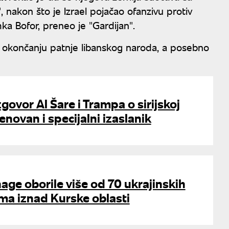
nakon što je Izrael pojačao ofanzivu protiv
 Bofor, preneo je "Gardijan".
na okončanju patnje libanskog naroda, a posebno
govor Al Šare i Trampa o sirijskoj
enovan i specijalni izaslanik
ge oborile više od 70 ukrajinskih
ma iznad Kurske oblasti