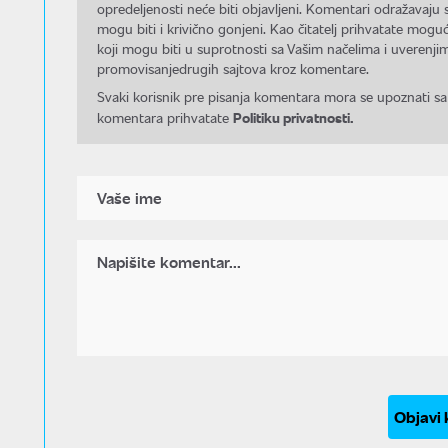
opredeljenosti neće biti objavljeni. Komentari odražavaju 
mogu biti i krivično gonjeni. Kao čitatelj prihvatate mo
koji mogu biti u suprotnosti sa Vašim načelima i uverenjim
promovisanjedrugih sajtova kroz komentare.
Svaki korisnik pre pisanja komentara mora se upoznati sa
Politiku privatnosti.
komentara prihvatate
Objavi