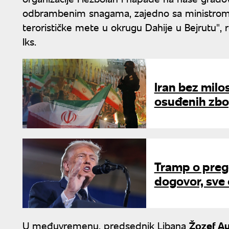
odbrambenim snagama, zajedno sa ministrom
terorističke mete u okrugu Dahije u Bejrutu", 
Iks.
Iran bez milo
osuđenih zbo
Tramp o prego
dogovor, sve 
U međuvremenu, predsednik Libana
Žozef A