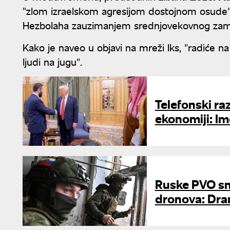
"zlom izraelskom agresijom dostojnom osude", 
Hezbolaha zauzimanjem srednjovekovnog zamka
Kako je naveo u objavi na mreži Iks, "radiće 
ljudi na jugu".
Telefonski raz
ekonomiji: Im
Ruske PVO sna
dronova: Dra