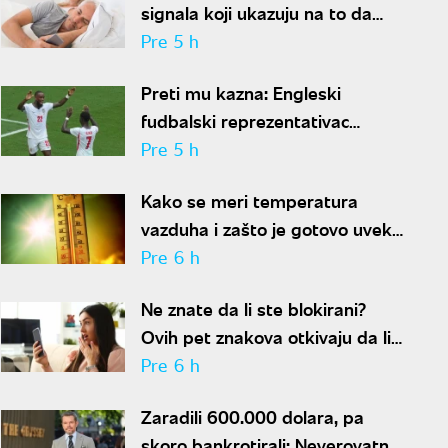
signala koji ukazuju na to da
partner krije aferu
Pre 5 h
Preti mu kazna: Engleski
fudbalski reprezentativac
optužen za napad u noćnom
Pre 5 h
klubu
Kako se meri temperatura
vazduha i zašto je gotovo uvek
niža od one koju pokazuju naši
Pre 6 h
termometri
Ne znate da li ste blokirani?
Ovih pet znakova otkivaju da li
se nalazite na nečijoj "crnoj listi"
Pre 6 h
Zaradili 600.000 dolara, pa
skoro bankrotirali: Neverovatna