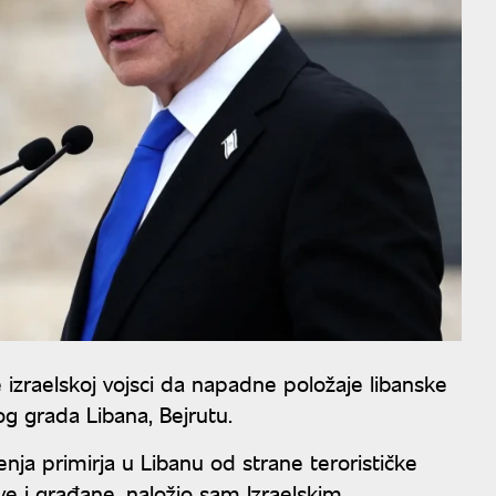
e izraelskoj vojsci da napadne položaje libanske
g grada Libana, Bejrutu.
nja primirja u Libanu od strane terorističke
e i građane, naložio sam Izraelskim