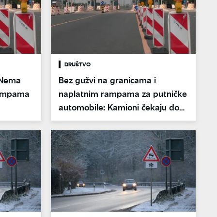
DRUŠTVO
 Nema
Bez gužvi na granicama i
rampama
naplatnim rampama za putničke
automobile: Kamioni čekaju do
tri sata