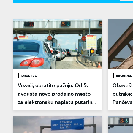
DRUŠTVO
BEOGRAD
Vozači, obratite pažnju: Od 5.
Obavešte
avgusta novo prodajno mesto
putnike:
za elektronsku naplatu putarine
Pančev
kod Preševa