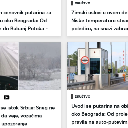
DRUŠTVO
n cenovnik putarina za
Zimski uslovi u ovom del
icu oko Beograda: Od
Niske temperature stva
e do Bubanj Potoka -
poledicu, na snazi zabra
te tačne iznose
šlepere na 11 putnih pr
DRUŠTVO
Uvodi se putarina na obi
se istok Srbije: Sneg ne
oko Beograda: Od prole
 da veje, vozačima
pravila na auto-putevim
 upozorenje