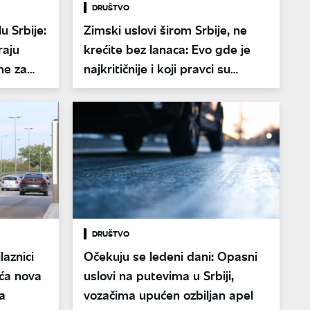
DRUŠTVO
u Srbije:
Zimski uslovi širom Srbije, ne
raju
krećite bez lanaca: Evo gde je
ne za
najkritičnije i koji pravci su
avaca
neprohodni
DRUŠTVO
laznici
Očekuju se ledeni dani: Opasni
ća nova
uslovi na putevima u Srbiji,
a
vozačima upućen ozbiljan apel