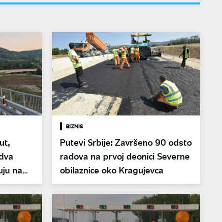
BIZNIS
ut,
Putevi Srbije: Završeno 90 odsto
 dva
radova na prvoj deonici Severne
uju na
obilaznice oko Kragujevca
nu