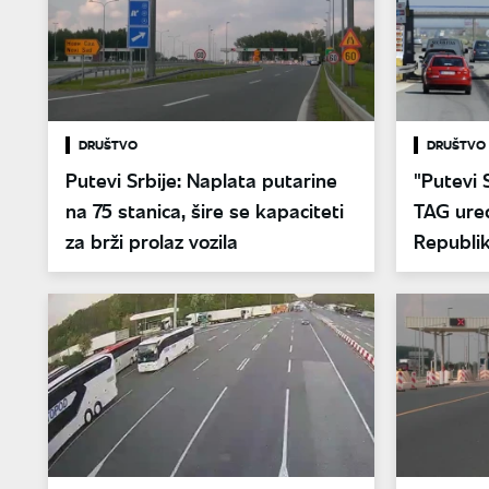
DRUŠTVO
DRUŠTVO
Putevi Srbije: Naplata putarine
"Putevi 
na 75 stanica, šire se kapaciteti
TAG uređ
za brži prolaz vozila
Republi