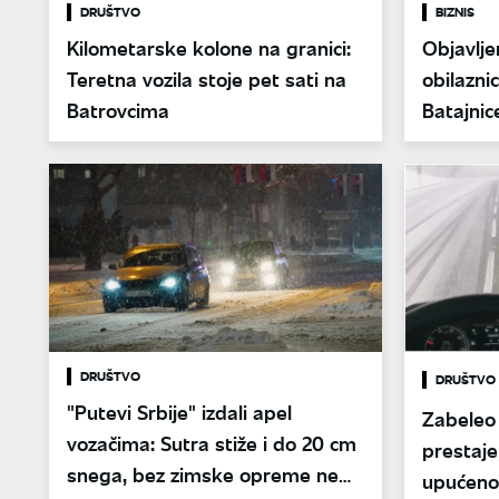
DRUŠTVO
BIZNIS
Kilometarske kolone na granici:
Objavlje
Teretna vozila stoje pet sati na
obilazn
Batrovcima
Batajnic
pogledaj
DRUŠTVO
DRUŠTVO
"Putevi Srbije" izdali apel
Zabeleo 
vozačima: Sutra stiže i do 20 cm
prestaje
snega, bez zimske opreme ne
upućeno