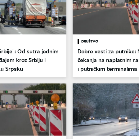
DRUŠTVO
Srbije": Od sutra jednim
Dobre vesti za putnike:
ajem kroz Srbiju i
čekanja na naplatnim 
ku Srpsku
i putničkim terminalima