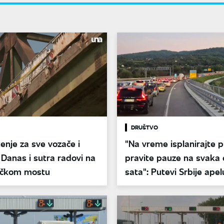
DRUŠTVO
nje za sve vozače i
"Na vreme isplanirajte p
 Danas i sutra radovi na
pravite pauze na svaka
ačkom mostu
sata": Putevi Srbije apel
vozače pred letnju sezo