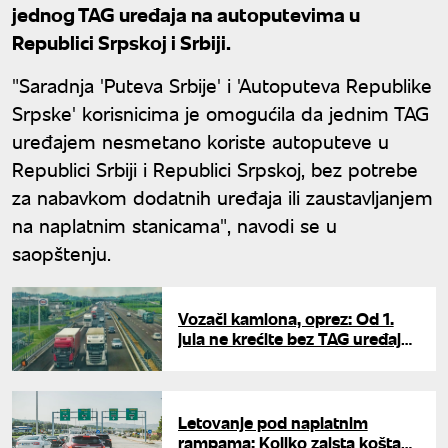
jednog TAG uređaja na autoputevima u
Republici Srpskoj i Srbiji.
"Saradnja 'Puteva Srbije' i 'Autoputeva Republike
Srpske' korisnicima je omogućila da jednim TAG
uređajem nesmetano koriste autoputeve u
Republici Srbiji i Republici Srpskoj, bez potrebe
za nabavkom dodatnih uređaja ili zaustavljanjem
na naplatnim stanicama", navodi se u
saopštenju.
Vozači kamiona, oprez: Od 1.
jula ne krećite bez TAG uređaja,
kazne idu i do dva miliona
dinara
Letovanje pod naplatnim
rampama: Koliko zaista košta