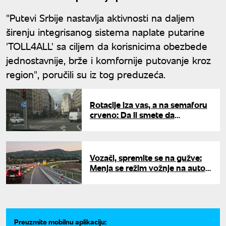
"Putevi Srbije nastavlja aktivnosti na daljem
širenju integrisanog sistema naplate putarine
'TOLL4ALL' sa ciljem da korisnicima obezbede
jednostavnije, brže i komfornije putovanje kroz
region", poručili su iz tog preduzeća.
Rotacije iza vas, a na semaforu
crveno: Da li smete da
napravite prekršaj i propustite
hitnu pomoć?
Vozači, spremite se na gužve:
Menja se režim vožnje na auto-
putu Miloš Veliki
Preuzmite mobilnu aplikaciju: