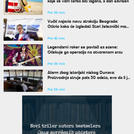
koje će vam torba biti lagana, a dan savršen
Pre 39 min
Vučić najavio novu atrakciju Beograda:
Otkrio kako će izgledati Stari železnički most
i kada će biti gotov
Pre 45 min
Legendarni roker se povlači sa scene:
Očekuje ga operacija na otvorenom srcu
Pre 59 min
Alarm zbog istorijski niskog Dunava:
Proizvodnja struje pala 50 odsto, evo da li je
snabdevanje ugroženo
Pre 59 min