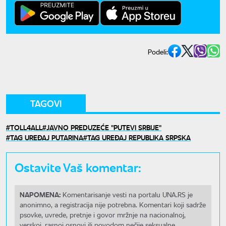
Podeli:
TAGOVI
TOLL4ALL
JAVNO PREDUZEĆE "PUTEVI SRBIJE"
TAG UREĐAJ PUTARINA
TAG UREĐAJ REPUBLIKA SRPSKA
Ostavite Vaš komentar:
NAPOMENA:
Komentarisanje vesti na portalu UNA.RS je
anonimno, a registracija nije potrebna. Komentari koji sadrže
psovke, uvrede, pretnje i govor mržnje na nacionalnoj,
verskoj, rasnoj osnovi ili povodom nečije seksualne