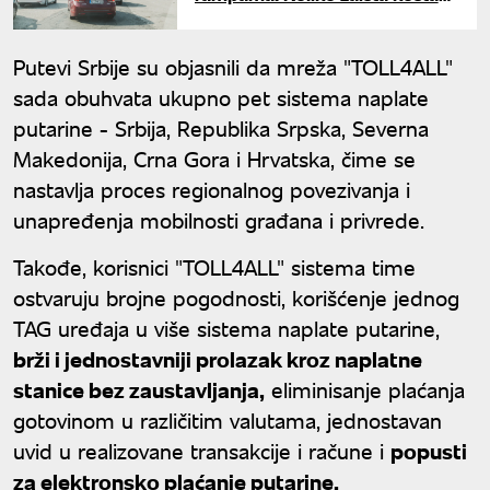
put automobilom iz Srbije do
Grčke
Putevi Srbije su objasnili da mreža "TOLL4ALL"
sada obuhvata ukupno pet sistema naplate
putarine - Srbija, Republika Srpska, Severna
Makedonija, Crna Gora i Hrvatska, čime se
nastavlja proces regionalnog povezivanja i
unapređenja mobilnosti građana i privrede.
Takođe, korisnici "TOLL4ALL" sistema time
ostvaruju brojne pogodnosti, korišćenje jednog
TAG uređaja u više sistema naplate putarine,
brži i jednostavniji prolazak kroz naplatne
stanice bez zaustavljanja,
eliminisanje plaćanja
gotovinom u različitim valutama, jednostavan
uvid u realizovane transakcije i račune i
popusti
za elektronsko plaćanje putarine.