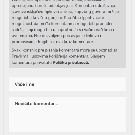
opredeljenosti neće biti objavljeni. Komentari odražavaju
stavove isključivo njihovih autora, koji zbog govora mržnje
mogu biti i krivično gonjeni. Kao čitatelj prihvatate
mogućnost da među komentarima mogu biti pronađeni
sadržaji koji mogu biti u suprotnosti sa Vašim načelima i
uverenjima. Nije dozvoljeno postavljanje linkova i
promovisanjedrugih sajtova kroz komentare.
Svaki korisnik pre pisanja komentara mora se upoznati sa
Pravilima i uslovima korišćenja komentara. Slanjem
Politiku privatnosti.
komentara prihvatate