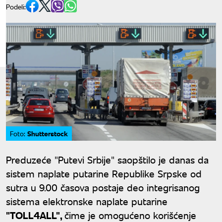
Podeli:
Shutterstock
Foto:
Preduzeće "Putevi Srbije" saopštilo je danas da
sistem naplate putarine Republike Srpske od
sutra u 9.00 časova postaje deo integrisanog
sistema elektronske naplate putarine
"TOLL4ALL",
čime je omogućeno korišćenje