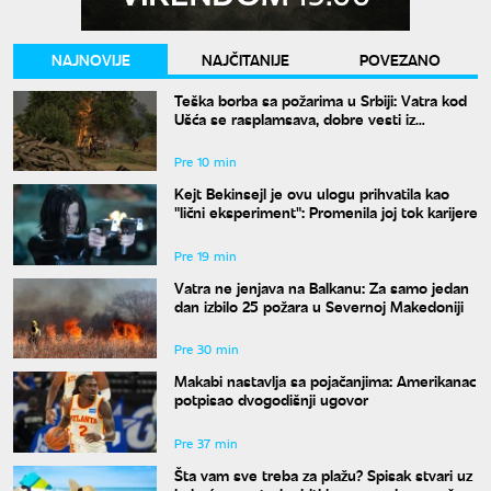
NAJNOVIJE
NAJČITANIJE
POVEZANO
Teška borba sa požarima u Srbiji: Vatra kod
Ušća se rasplamsava, dobre vesti iz
Deliblata
Pre 10 min
Kejt Bekinsejl je ovu ulogu prihvatila kao
"lični eksperiment": Promenila joj tok karijere
Pre 19 min
Vatra ne jenjava na Balkanu: Za samo jedan
dan izbilo 25 požara u Severnoj Makedoniji
Pre 30 min
Makabi nastavlja sa pojačanjima: Amerikanac
potpisao dvogodišnji ugovor
Pre 37 min
Šta vam sve treba za plažu? Spisak stvari uz